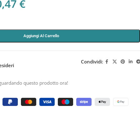
0,47
€
Aggiungi Al Carrello
Condividi:
esideri
guardando questo prodotto ora!