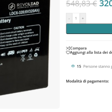
32
548,83
€
-
+
Compara
Aggiungi alla lista dei d
15
Persone stanno 
Modalità di pagamento: