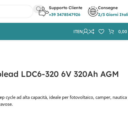
Supporto Cliente
Consegne
+39 3478547926
2/3 Giorni Ital
IT
EN
0,0
cle
volead LDC6-320 6V 320Ah AGM
 cycle ad alta capacità, ideale per fotovoltaico, camper, nautica
ravose.