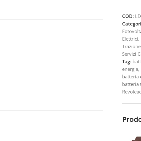
COD:
LD
Categori
Fotovolt
Elettrici
,
Trazione
Servizi 
Tag:
bat
energia
,
batteria
batteria 
Revolea
Prodo