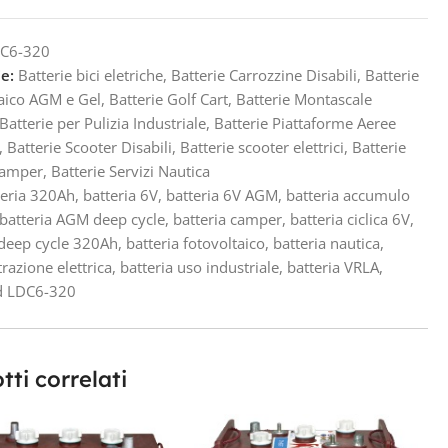
C6-320
e:
Batterie bici eletriche
,
Batterie Carrozzine Disabili
,
Batterie
aico AGM e Gel
,
Batterie Golf Cart
,
Batterie Montascale
Batterie per Pulizia Industriale
,
Batterie Piattaforme Aeree
,
Batterie Scooter Disabili
,
Batterie scooter elettrici
,
Batterie
Camper
,
Batterie Servizi Nautica
teria 320Ah
,
batteria 6V
,
batteria 6V AGM
,
batteria accumulo
batteria AGM deep cycle
,
batteria camper
,
batteria ciclica 6V
,
 deep cycle 320Ah
,
batteria fotovoltaico
,
batteria nautica
,
trazione elettrica
,
batteria uso industriale
,
batteria VRLA
,
d LDC6-320
tti correlati