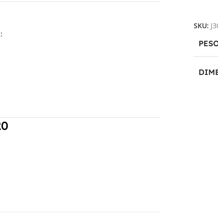
Aggiun
SKU:
J
:
PES
DIM
31,2 
20
PRO
TEC
CICLI
CAPA