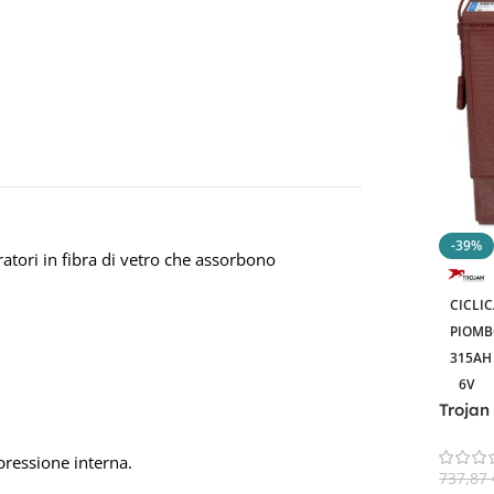
-39%
atori in fibra di vetro che assorbono
CICLI
PIOMB
315AH
6V
Trojan
Batter
pressione interna.
737,87