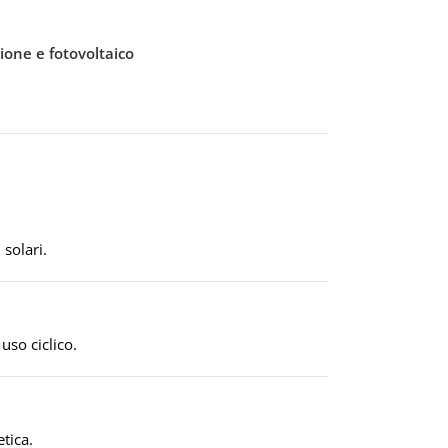
315A
ione e fotovoltaico
TEN
6V
 solari.
uso ciclico.
tica.