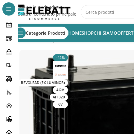
Salta alla navigazione
Salta al contenuto principale
Categorie Prodotti
HOME
SHOP
CHI SIAMO
OFFERT
Home
/
Batterie per Fotovoltaico
/
Batterie Fotovoltaico
-42%
REVOLEAD (EX LUMINOR)
AGM
AH 320
6V