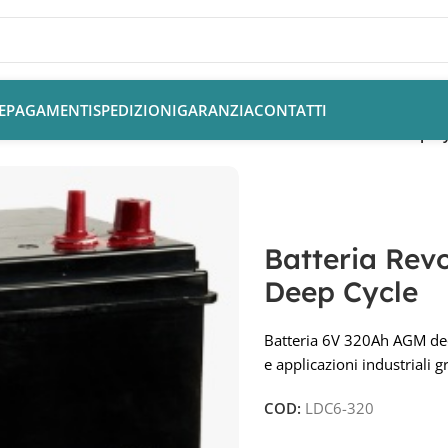
E
PAGAMENTI
SPEDIZIONI
GARANZIA
CONTATTI
 AGM e Gel
/
Batteria Revolead LDC6-320 6V 320Ah AGM Deep Cy
Batteria Re
Deep Cycle
Batteria 6V 320Ah AGM deep
e applicazioni industriali g
COD:
LDC6-320