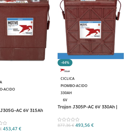
-44%
CICLICA
CA
PIOMBO-ACIDO
O-ACIDO
330AH
6V
Trojan J305P-AC 6V 330Ah |
 J305G-AC 6V 315Ah
Batteria Muletti
ia Deep Cycle
T
493,56
€
877,36
€
B
453,47
€
€