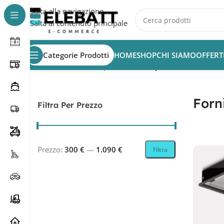
Salta alla navigazione
Salta al contenuto principale
Categorie Prodotti
HOME
SHOP
CHI SIAMO
OFFERT
Home
/
Accessori Camper
/
Forni Camper
Forn
Filtra Per Prezzo
Prezzo:
300 €
—
1.090 €
Filtra