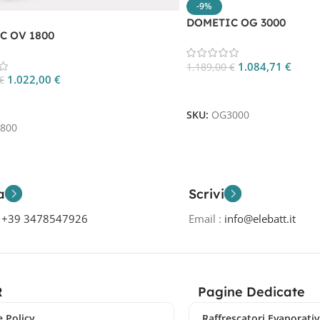
-9%
DOMETIC OG 3000
C OV 1800
1.084,71
€
1.189,00
€
1.022,00
€
€
Aggiungi Al Carrello
 Al Carrello
SKU:
OG3000
800
a
Scrivi
o
+39 3478547926
Email :
info@elebatt.it
R
Pagine Dedicate
 Policy
Raffrescatori Evaporativi