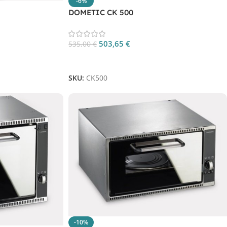
-6%
DOMETIC CK 500
503,65
€
535,00
€
Aggiungi Al Carrello
SKU:
CK500
-10%