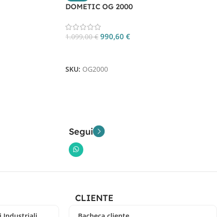
DOMETIC OG 2000
990,60
€
1.099,00
€
Aggiungi Al Carrello
SKU:
OG2000
Segui
CLIENTE
 Industriali
Bacheca cliente