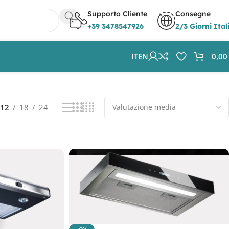
Supporto Cliente
Consegne
+39 3478547926
2/3 Giorni Ital
IT
EN
0,0
Visualizzazione di 6 risultati
12
18
24