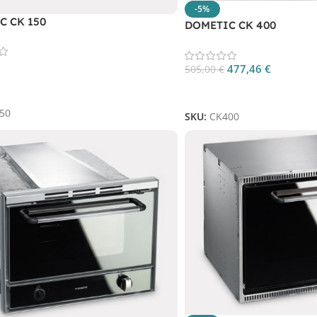
-5%
C CK 150
DOMETIC CK 400
477,46
€
505,00
€
 Al Carrello
Aggiungi Al Carrello
50
SKU:
CK400