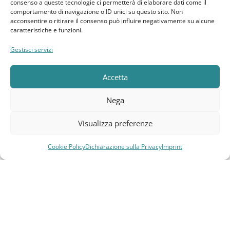
consenso a queste tecnologie ci permetterà di elaborare dati come il
News
comportamento di navigazione o ID unici su questo sito. Non
acconsentire o ritirare il consenso può influire negativamente su alcune
GDPR
caratteristiche e funzioni.
Gestisci servizi
Cookie Policy
Dichiarazione sulla Privacy
Accetta
Imprint
Nega
Termini e Condizioni
Visualizza preferenze
Disconoscimento
Cookie Policy
Dichiarazione sulla Privacy
Imprint
Compara
Lista dei desideri
Carrello
Menu
Pagine Dedicate
Raffrescatori Evaporativi Industriali
CLIENTE