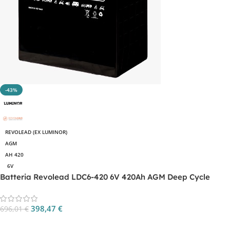
-43%
REVOLEAD (EX LUMINOR)
AGM
AH 420
6V
Batteria Revolead LDC6-420 6V 420Ah AGM Deep Cycle
398,47
€
696,01
€
Aggiungi Al Carrello