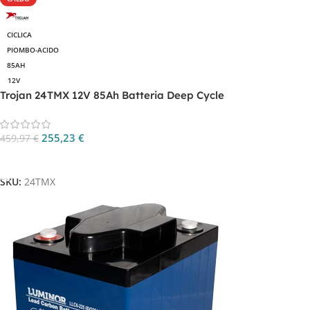
CICLICA
PIOMBO-ACIDO
85AH
12V
Trojan 24TMX 12V 85Ah Batteria Deep Cycle
255,23
€
459,97
€
Aggiungi Al Carrello
SKU:
24TMX