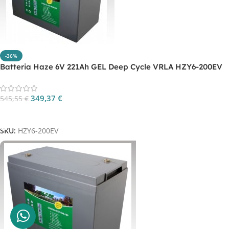
-36%
Batteria Haze 6V 221Ah GEL Deep Cycle VRLA HZY6-200EV
349,37
€
545,55
€
Aggiungi Al Carrello
SKU:
HZY6-200EV