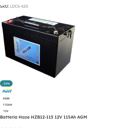
SKU:
LDC6-420
-33%
AGM
115AH
12V
Batteria Haze HZB12-115 12V 115Ah AGM