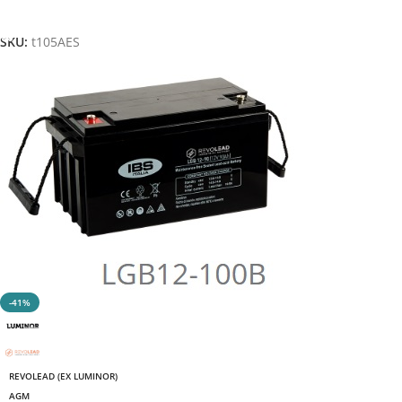
Aggiungi Al Carrello
SKU:
t105AES
-41%
REVOLEAD (EX LUMINOR)
AGM