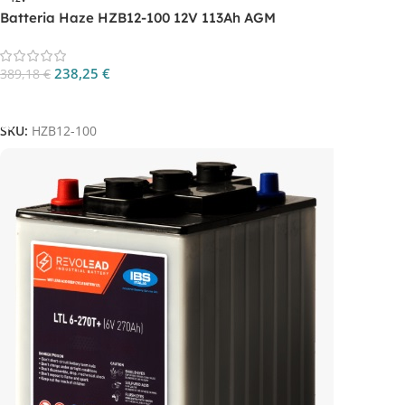
Batteria Haze HZB12-100 12V 113Ah AGM
238,25
€
389,18
€
Aggiungi Al Carrello
SKU:
HZB12-100