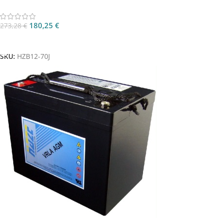
180,25
€
273,28
€
Aggiungi Al Carrello
SKU:
HZB12-70J