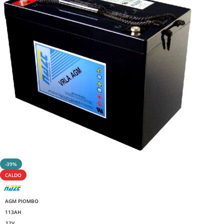
-39%
CALDO
AGM PIOMBO
113AH
12V