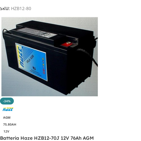
SKU:
HZB12-80
-34%
AGM
75.80AH
12V
Batteria Haze HZB12-70J 12V 76Ah AGM