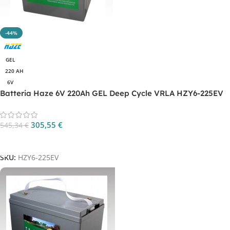
-44%
GEL
220 AH
6V
Batteria Haze 6V 220Ah GEL Deep Cycle VRLA HZY6-225EV
305,55
€
545,34
€
Aggiungi Al Carrello
SKU:
HZY6-225EV