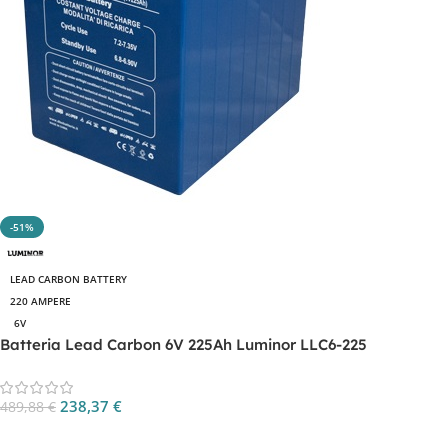
-51%
LEAD CARBON BATTERY
220 AMPERE
6V
Batteria Lead Carbon 6V 225Ah Luminor LLC6-225
238,37
€
489,88
€
Aggiungi Al Carrello