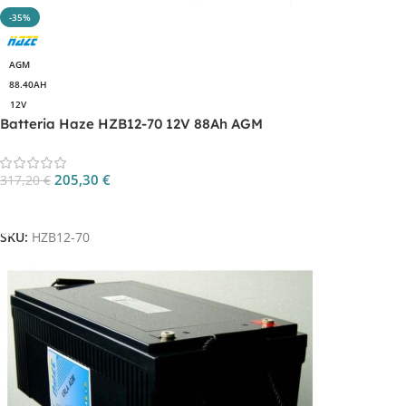
-35%
AGM
88.40AH
12V
Batteria Haze HZB12-70 12V 88Ah AGM
205,30
€
317,20
€
Aggiungi Al Carrello
SKU:
HZB12-70