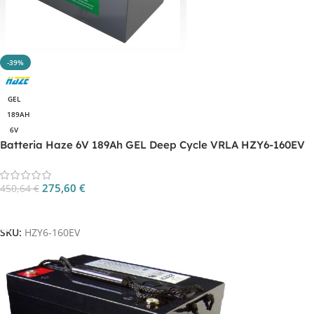
-39%
GEL
189AH
6V
Batteria Haze 6V 189Ah GEL Deep Cycle VRLA HZY6-160EV
275,60
€
450,64
€
Aggiungi Al Carrello
SKU:
HZY6-160EV