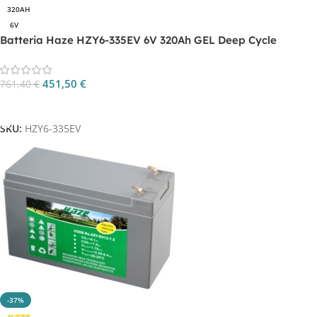
320AH
6V
Batteria Haze HZY6-335EV 6V 320Ah GEL Deep Cycle
451,50
€
761,40
€
Aggiungi Al Carrello
SKU:
HZY6-335EV
-37%