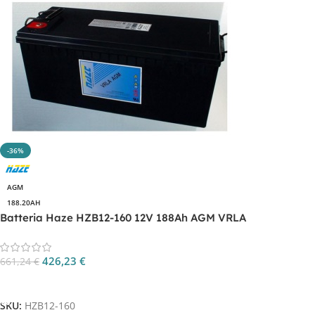
-36%
AGM
188.20AH
Batteria Haze HZB12-160 12V 188Ah AGM VRLA
426,23
€
661,24
€
Aggiungi Al Carrello
SKU:
HZB12-160