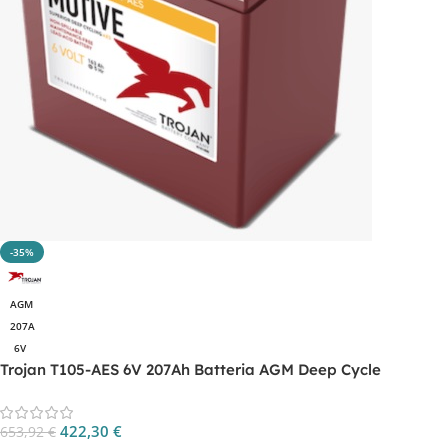
-35%
AGM
207A
6V
Trojan T105-AES 6V 207Ah Batteria AGM Deep Cycle
422,30
€
653,92
€