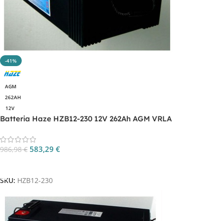
-41%
AGM
262AH
12V
Batteria Haze HZB12-230 12V 262Ah AGM VRLA
583,29
€
986,98
€
Aggiungi Al Carrello
SKU:
HZB12-230