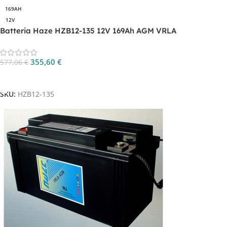
169AH
12V
Batteria Haze HZB12-135 12V 169Ah AGM VRLA
355,60
€
577,06
€
Aggiungi Al Carrello
SKU:
HZB12-135