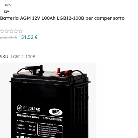
100A
12V
Batteria AGM 12V 100Ah LGB12-100B per camper sotto
sedile
151,52
€
255,96
€
Aggiungi Al Carrello
SKU:
LGB12-100B