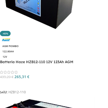
-40%
AGM PIOMBO
122.80AH
12V
Batteria Haze HZB12-110 12V 123Ah AGM
265,31
€
439,20
€
Aggiungi Al Carrello
SKU:
HZB12-110