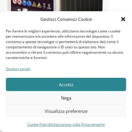
Gestisci Consenso Cookie
Per fornire le migliori esperienze, utilizziamo tecnologie come i cookie
per memorizzare e/o accedere alle informazioni del dispositivo. Il
consenso a queste tecnologie ci permetterà di elaborare dati come il
-41%
comportamento di navigazione o ID unici su questo sito. Non
REVOLEAD (EX LUMINOR)
acconsentire o ritirare il consenso può influire negativamente su alcune
PIOMBO - ACIDO PIASTRA TUBOLARE
caratteristiche e funzioni.
270AH
Gestisci servizi
6V
Revolead LTL6-270T+ 6V 270Ah Compatibile Trojan TE35
Accetta
276,24
€
464,77
€
Nega
Aggiungi Al Carrello
Visualizza preferenze
SKU:
LTL6-270T+
Cookie Policy
Dichiarazione sulla Privacy
Imprint
Compara
Lista dei desideri
Carrello
Menu
Caricamento in corso...