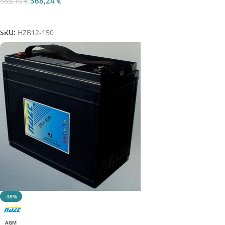
368,24
€
583,16
€
Aggiungi Al Carrello
SKU:
HZB12-150
-38%
AGM