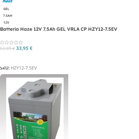
GEL
7.5AH
12V
Batteria Haze 12V 7.5Ah GEL VRLA CP HZY12-7.5EV
33,95
€
53,89
€
Aggiungi Al Carrello
SKU:
HZY12-7.5EV