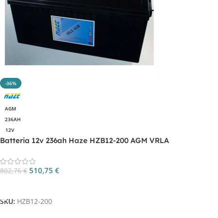
-36%
AGM
236AH
12V
Batteria 12v 236ah Haze HZB12-200 AGM VRLA
510,75
€
802,76
€
Aggiungi Al Carrello
SKU:
HZB12-200