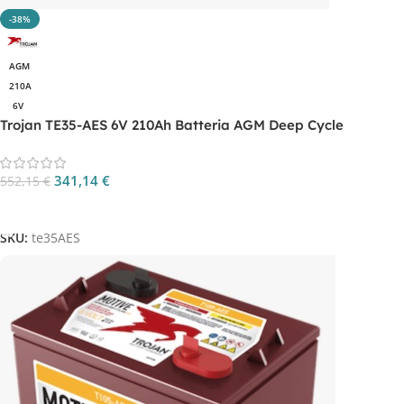
-38%
AGM
210A
6V
Trojan TE35-AES 6V 210Ah Batteria AGM Deep Cycle
341,14
€
552,15
€
Aggiungi Al Carrello
SKU:
te35AES