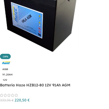
-34%
AGM
91,20AH
12V
Batteria Haze HZB12-80 12V 91Ah AGM
220,50
€
333,06
€
Aggiungi Al Carrello