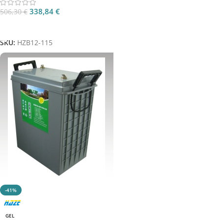
338,84
€
506,30
€
Aggiungi Al Carrello
SKU:
HZB12-115
-41%
GEL