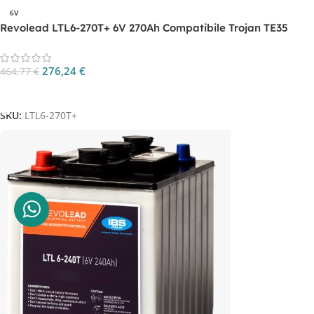
6V
Revolead LTL6-270T+ 6V 270Ah Compatibile Trojan TE35
276,24
€
464,77
€
Aggiungi Al Carrello
SKU:
LTL6-270T+