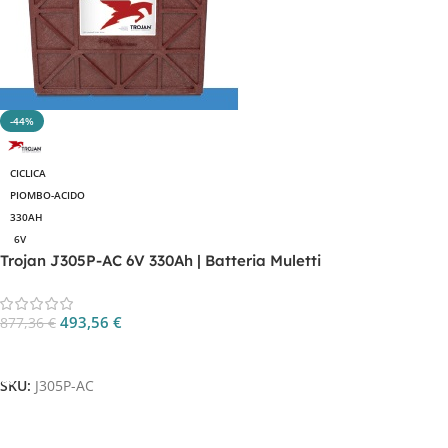
-44%
CICLICA
PIOMBO-ACIDO
330AH
6V
Trojan J305P-AC 6V 330Ah | Batteria Muletti
493,56
€
877,36
€
Aggiungi Al Carrello
SKU:
J305P-AC