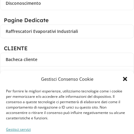
Disconoscimento
Pagine Dedicate
Raffrescatori Evaporativi Industriali
CLIENTE
Bacheca cliente
Ordini
Gestisci Consenso Cookie
Download
Per fornire le migliori esperienze, utilizziamo tecnologie come i cookie
per memorizzare e/o accedere alle informazioni del dispositivo. Il
Indirizzi
consenso a queste tecnologie ci permetterà di elaborare dati come il
comportamento di navigazione o ID unici su questo sito. Non
acconsentire o ritirare il consenso può influire negativamente su alcune
Metodi di pagamento
caratteristiche e funzioni.
Dettagli account
Gestisci servizi