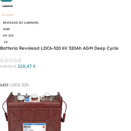
REVOLEAD (EX LUMINOR)
AGM
AH 320
6V
Batteria Revolead LDC6-320 6V 320Ah AGM Deep Cycle
320,47
€
548,83
€
Aggiungi Al Carrello
SKU:
LDC6-320