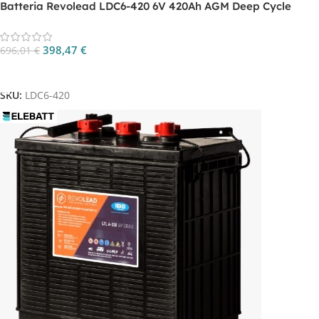
Batteria Revolead LDC6-420 6V 420Ah AGM Deep Cycle
398,47
€
696,01
€
Aggiungi Al Carrello
SKU:
LDC6-420