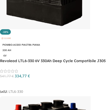
-38%
PIOMBO-ACIDO PIASTRA PIANA
330 AH
6V
Revolead LTL6-330 6V 330Ah Deep Cycle Compatibile J305
334,77
€
541,77
€
Aggiungi Al Carrello
SKU:
LTL6-330