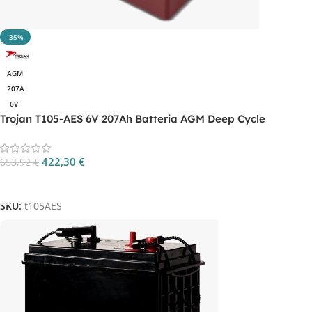
-35%
AGM
207A
6V
Trojan T105-AES 6V 207Ah Batteria AGM Deep Cycle
422,30
€
653,92
€
Aggiungi Al Carrello
SKU:
t105AES