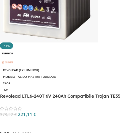
-41%
REVOLEAD (EX LUMINOR)
PIOMBO - ACIDO PIASTRA TUBOLARE
240A
6V
Revolead LTL6-240T 6V 240Ah Compatibile Trojan TE35
221,11
€
373,22
€
Aggiungi Al Carrello