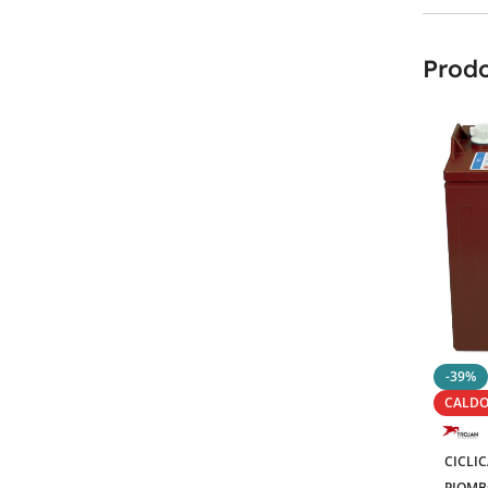
Prodo
-39%
CALD
CICLI
PIOMB