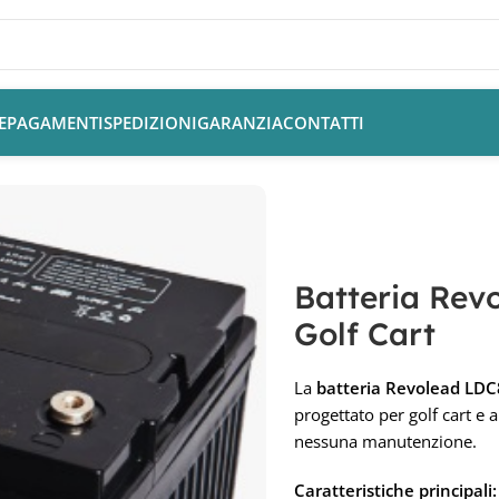
E
PAGAMENTI
SPEDIZIONI
GARANZIA
CONTATTI
ead LDC8-200 8V 200Ah AGM Golf Cart
Batteria Re
Golf Cart
La
batteria Revolead LD
progettato per golf cart e 
nessuna manutenzione.
Caratteristiche principali: