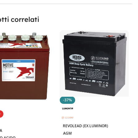
tti correlati
-37%
O
REVOLEAD (EX LUMINOR)
CA
AGM
O-ACIDO