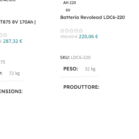
AH 220
6V
Batteria Revolead LDC6-220
 T875 8V 170Ah |
6V 220Ah AGM Deep Cycle
ia Deep Cycle Golf Cart
220,06
€
350,69
€
287,32
€
€
Aggiungi Al Carrello
gi Al Carrello
SKU:
LDC6-220
875
PESO
32 kg
O
72 kg
PRODUTTORE
ENSIONI
Luminor
,
Revolead
,
Revolead
18,1 × 28,2 cm
(ex Luminor)
DUTTORE
Trojan
TECNOLOGIA
AGM