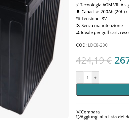
⚡ Tecnologia AGM VRLA sig
🔋 Capacità: 200Ah (20h) /
🔌 Tensione: 8V
🛠 Senza manutenzione
⛳ Ideale per golf cart, res
COD:
LDC8-200
26
424,19
€
-
+
Compara
Aggiungi alla lista dei d