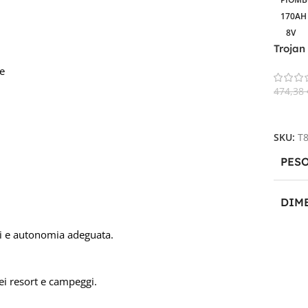
170AH
8V
Trojan
Batter
ve
474,38
Aggiun
SKU:
T
PES
DIM
ndi e autonomia adeguata.
26 × 
PRO
 nei resort e campeggi.