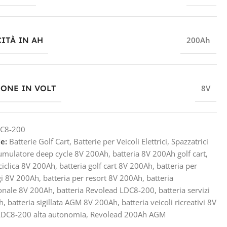
ITÀ IN AH
200Ah
IONE IN VOLT
8V
C8-200
e:
Batterie Golf Cart
,
Batterie per Veicoli Elettrici
,
Spazzatrici
umulatore deep cycle 8V 200Ah
,
batteria 8V 200Ah golf cart
,
 ciclica 8V 200Ah
,
batteria golf cart 8V 200Ah
,
batteria per
i 8V 200Ah
,
batteria per resort 8V 200Ah
,
batteria
onale 8V 200Ah
,
batteria Revolead LDC8-200
,
batteria servizi
h
,
batteria sigillata AGM 8V 200Ah
,
batteria veicoli ricreativi 8V
LDC8-200 alta autonomia
,
Revolead 200Ah AGM