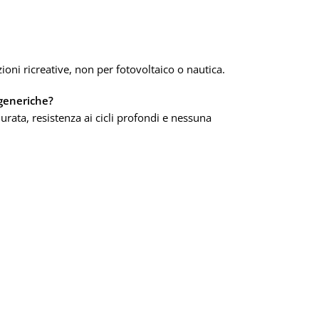
TEC
CICLI
ioni ricreative, non per fotovoltaico o nautica.
CAPA
 generiche?
 durata, resistenza ai cicli profondi e nessuna
170A
TEN
8V