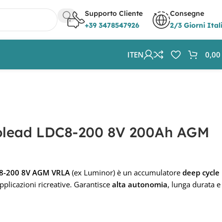
Supporto Cliente
Consegne
+39 3478547926
2/3 Giorni Ital
IT
EN
0,0
volead LDC8-200 8V 200Ah AGM
C8-200 8V AGM VRLA
(ex Luminor) è un accumulatore
deep cycle
applicazioni ricreative. Garantisce
alta autonomia
, lunga durata e