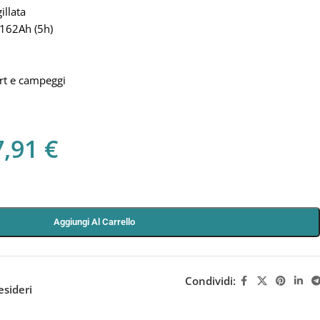
illata
 162Ah (5h)
ort e campeggi
7,91
€
Aggiungi Al Carrello
Condividi:
esideri