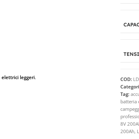
CAPAC
TENS
elettrici leggeri
.
COD:
LD
Categori
Tag:
acc
batteria
campegg
professi
8V 200A
200Ah
,