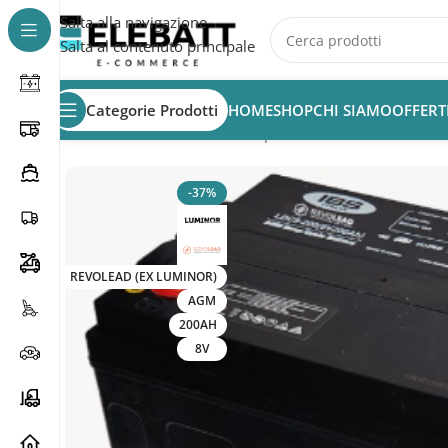
Salta alla navigazione
Salta al contenuto principale
Categorie Prodotti
HOME
SHOP
CHI SIAMO
OFFERT
Home
/
MACCHINE PULIZIA
/
Spazzatrici
/
Batteria Revol
-37%
REVOLEAD (EX LUMINOR)
AGM
200AH
8V