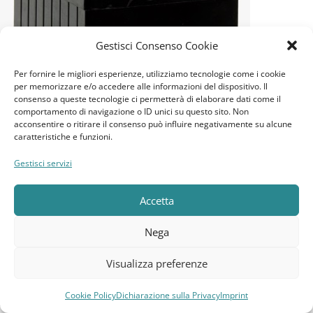
Gestisci Consenso Cookie
Per fornire le migliori esperienze, utilizziamo tecnologie come i cookie
per memorizzare e/o accedere alle informazioni del dispositivo. Il
consenso a queste tecnologie ci permetterà di elaborare dati come il
comportamento di navigazione o ID unici su questo sito. Non
acconsentire o ritirare il consenso può influire negativamente su alcune
caratteristiche e funzioni.
Gestisci servizi
Accetta
-43%
Nega
Visualizza preferenze
REVOLEAD (EX LUMINOR)
AGM
Cookie Policy
Dichiarazione sulla Privacy
Imprint
Compara
Lista dei desideri
Carrello
Menu
AH 240