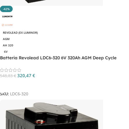
-42%
REVOLEAD (EX LUMINOR)
AGM
AH 320
6V
Batteria Revolead LDC6-320 6V 320Ah AGM Deep Cycle
320,47
€
548,83
€
Aggiungi Al Carrello
SKU:
LDC6-320