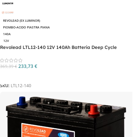
REVOLEAD (EX LUMINOR)
PIOMBO-ACIDO PIASTRA PIANA
140A
12V
Revolead LTL12-140 12V 140Ah Batteria Deep Cycle
233,73
€
369,39
€
Aggiungi Al Carrello
SKU:
LTL12-140