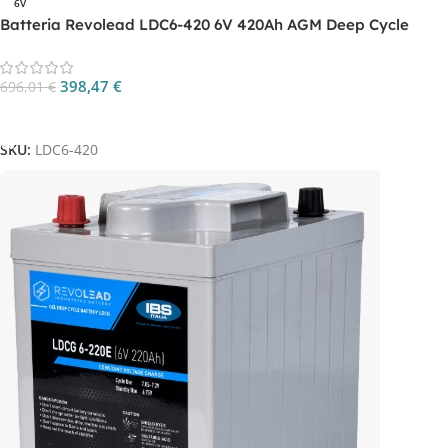
6V
Batteria Revolead LDC6-420 6V 420Ah AGM Deep Cycle
398,47
€
696,01
€
Aggiungi Al Carrello
SKU:
LDC6-420