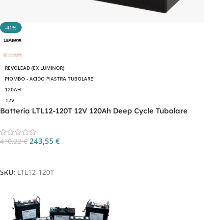
-41%
REVOLEAD (EX LUMINOR)
PIOMBO - ACIDO PIASTRA TUBOLARE
120AH
12V
Batteria LTL12-120T 12V 120Ah Deep Cycle Tubolare
243,55
€
410,22
€
Aggiungi Al Carrello
SKU:
LTL12-120T