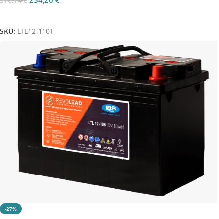
370,74
€
Aggiungi Al Carrello
SKU:
LTL12-110T
-27%