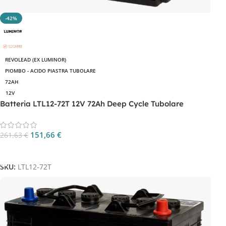
-42%
REVOLEAD (EX LUMINOR)
PIOMBO - ACIDO PIASTRA TUBOLARE
72AH
12V
Batteria LTL12-72T 12V 72Ah Deep Cycle Tubolare
151,66
€
261,63
€
Aggiungi Al Carrello
SKU:
LTL12-72T