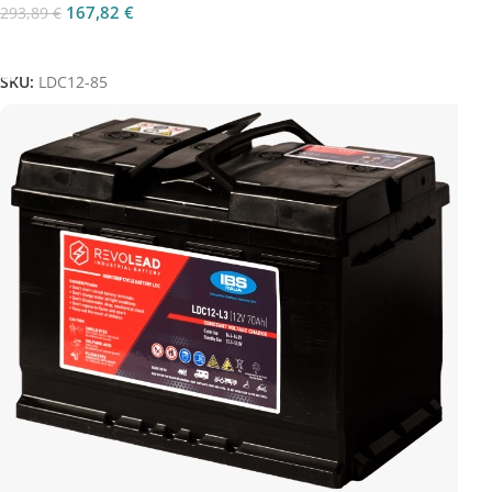
167,82
€
293,89
€
Aggiungi Al Carrello
SKU:
LDC12-85