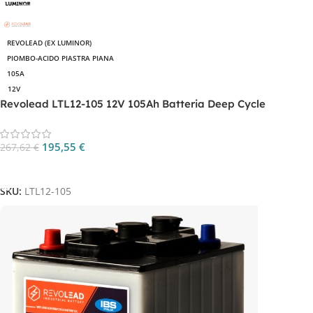
REVOLEAD (EX LUMINOR)
PIOMBO-ACIDO PIASTRA PIANA
105A
12V
Revolead LTL12-105 12V 105Ah Batteria Deep Cycle
195,55
€
267,62
€
Aggiungi Al Carrello
SKU:
LTL12-105