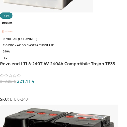
-41%
REVOLEAD (EX LUMINOR)
PIOMBO - ACIDO PIASTRA TUBOLARE
240A
6V
Revolead LTL6-240T 6V 240Ah Compatibile Trojan TE35
221,11
€
373,22
€
Aggiungi Al Carrello
SKU:
LTL 6-240T