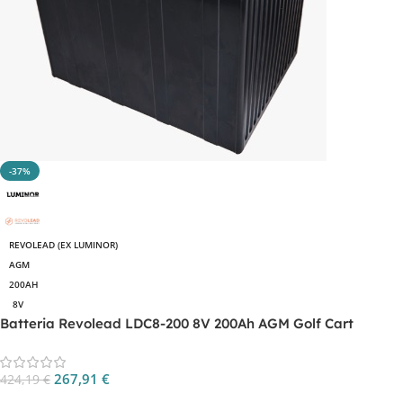
-37%
REVOLEAD (EX LUMINOR)
AGM
200AH
8V
Batteria Revolead LDC8-200 8V 200Ah AGM Golf Cart
267,91
€
424,19
€