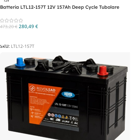
12V
Batteria LTL12-157T 12V 157Ah Deep Cycle Tubolare
280,49
€
473,20
€
Aggiungi Al Carrello
SKU:
LTL12-157T