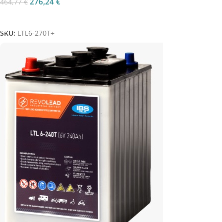
276,24
€
464,77
€
Aggiungi Al Carrello
SKU:
LTL6-270T+