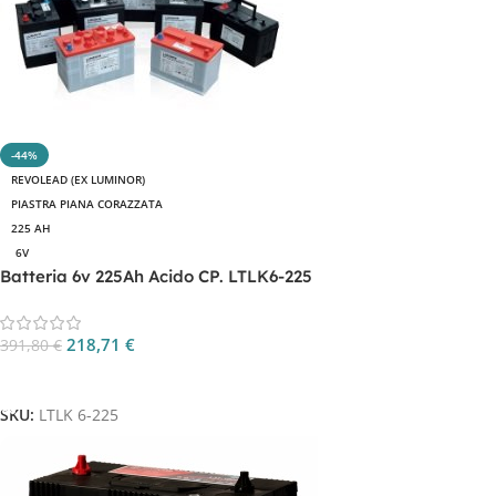
-44%
REVOLEAD (EX LUMINOR)
PIASTRA PIANA CORAZZATA
225 AH
6V
Batteria 6v 225Ah Acido CP. LTLK6-225
218,71
€
391,80
€
Aggiungi Al Carrello
SKU:
LTLK 6-225