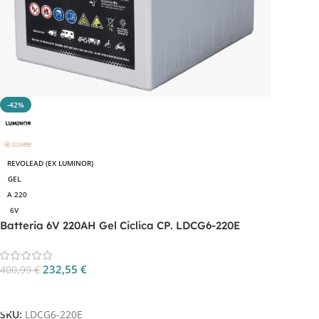
-42%
REVOLEAD (EX LUMINOR)
GEL
A 220
6V
Batteria 6V 220AH Gel Ciclica CP. LDCG6-220E
232,55
€
400,99
€
Aggiungi Al Carrello
SKU:
LDCG6-220E