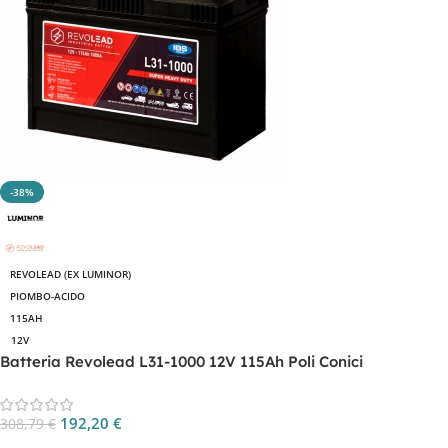
-38%
REVOLEAD (EX LUMINOR)
PIOMBO-ACIDO
115AH
12V
Batteria Revolead L31-1000 12V 115Ah Poli Conici
192,20
€
308,79
€