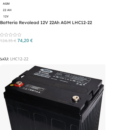
AGM
22 AH
12V
Batteria Revolead 12V 22Ah AGM LHC12-22
74,20
€
124,35
€
Aggiungi Al Carrello
SKU:
LHC12-22