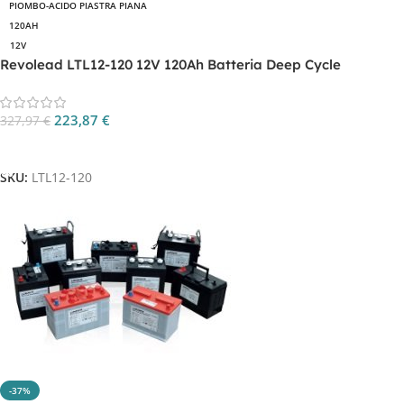
PIOMBO-ACIDO PIASTRA PIANA
120AH
12V
Revolead LTL12-120 12V 120Ah Batteria Deep Cycle
223,87
€
327,97
€
Aggiungi Al Carrello
SKU:
LTL12-120
-37%