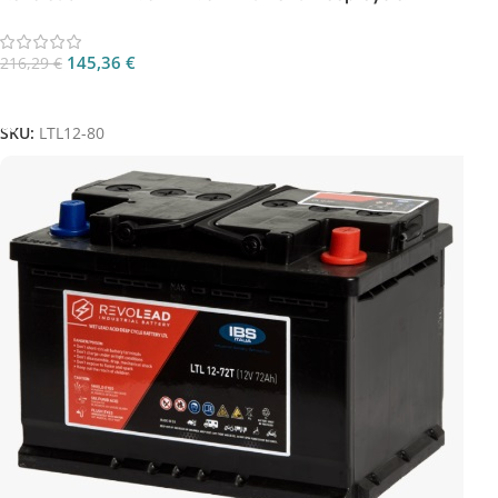
145,36
€
216,29
€
Aggiungi Al Carrello
SKU:
LTL12-80