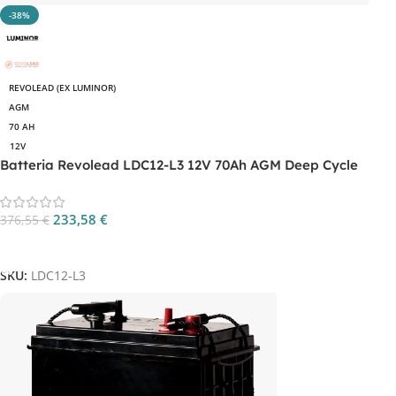
-38%
REVOLEAD (EX LUMINOR)
AGM
70 AH
12V
Batteria Revolead LDC12-L3 12V 70Ah AGM Deep Cycle
233,58
€
376,55
€
Aggiungi Al Carrello
SKU:
LDC12-L3