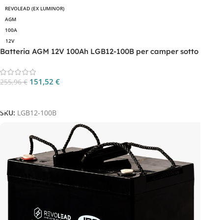
REVOLEAD (EX LUMINOR)
AGM
100A
12V
Batteria AGM 12V 100Ah LGB12-100B per camper sotto
sedile
151,52
€
255,96
€
Aggiungi Al Carrello
SKU:
LGB12-100B