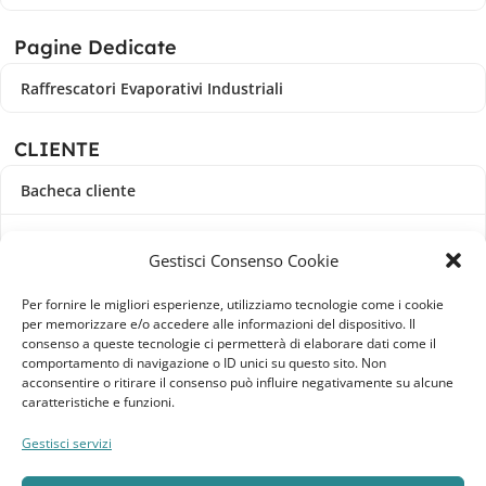
Pagine Dedicate
Raffrescatori Evaporativi Industriali
CLIENTE
Bacheca cliente
Ordini
Gestisci Consenso Cookie
Download
Per fornire le migliori esperienze, utilizziamo tecnologie come i cookie
per memorizzare e/o accedere alle informazioni del dispositivo. Il
Indirizzi
consenso a queste tecnologie ci permetterà di elaborare dati come il
comportamento di navigazione o ID unici su questo sito. Non
acconsentire o ritirare il consenso può influire negativamente su alcune
Metodi di pagamento
caratteristiche e funzioni.
Dettagli account
Gestisci servizi
Lista dei desideri