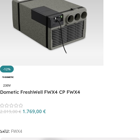
-12%
230V
Dometic FreshWell FWX4 CP FWX4
1.769,00
€
2.019,00
€
Aggiungi Al Carrello
SKU:
FWX4