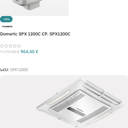
-18%
Dometic SPX 1200C CP. SPX1200C
964,40
€
1.175,00
€
Aggiungi Al Carrello
SKU:
SPX1200C