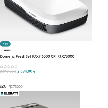
-11%
Dometic FreshJet FJX7 3000 CP. FJX73000
2.684,00
€
3.019,00
€
Aggiungi Al Carrello
SKU:
FJX73000