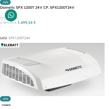
-28%
Dometic SPX 1200T 24V CP. SPX1200T24V
1.499,54
€
2.089,00
€
Aggiungi Al Carrello
SKU:
SPX1200T24V
-20%