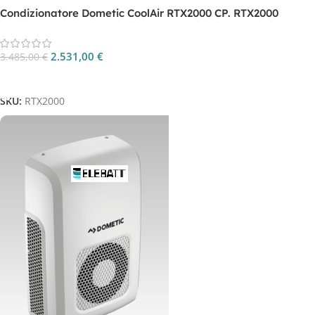
Condizionatore Dometic CoolAir RTX2000 CP. RTX2000
2.531,00
€
3.485,00
€
Aggiungi Al Carrello
SKU:
RTX2000