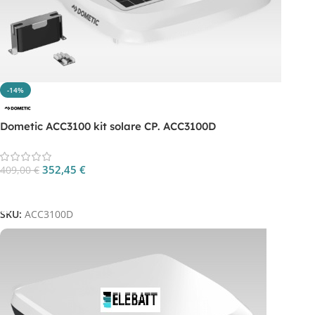
-14%
Dometic ACC3100 kit solare CP. ACC3100D
352,45
€
409,00
€
Aggiungi Al Carrello
SKU:
ACC3100D