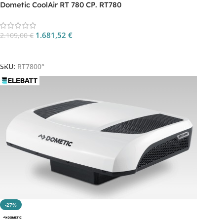
Dometic CoolAir RT 780 CP. RT780
1.681,52
€
2.109,00
€
Aggiungi Al Carrello
SKU:
RT7800°
-27%