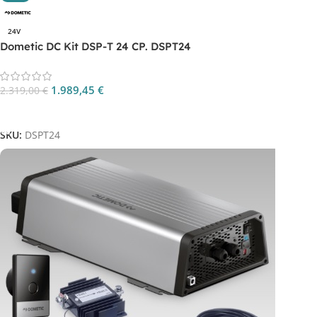
24V
Dometic DC Kit DSP-T 24 CP. DSPT24
1.989,45
€
2.319,00
€
Aggiungi Al Carrello
SKU:
DSPT24