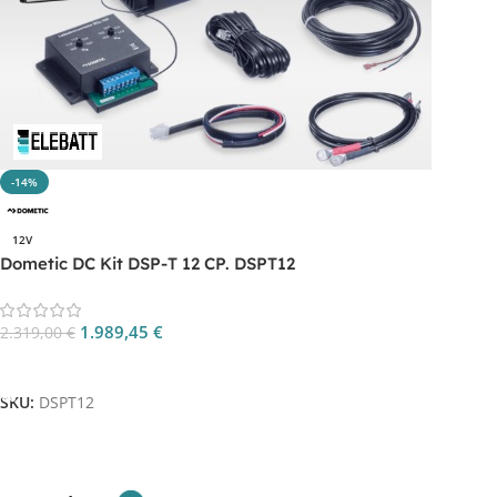
-14%
12V
Dometic DC Kit DSP-T 12 CP. DSPT12
1.989,45
€
2.319,00
€
Aggiungi Al Carrello
SKU:
DSPT12