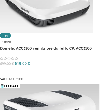
-11%
Dometic ACC3100 ventilatore da tetto CP. ACC3100
619,00
€
699,00
€
Aggiungi Al Carrello
SKU:
ACC3100