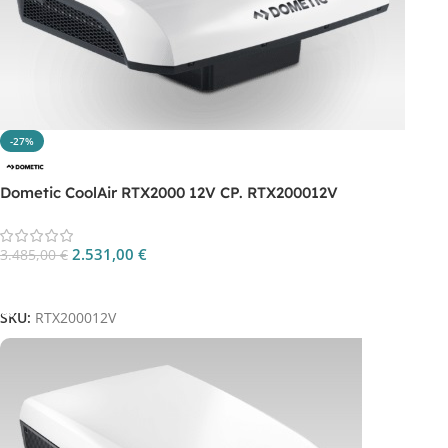
-27%
Dometic CoolAir RTX2000 12V CP. RTX200012V
2.531,00
€
3.485,00
€
Aggiungi Al Carrello
SKU:
RTX200012V