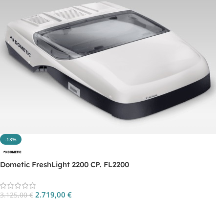
-13%
Dometic FreshLight 2200 CP. FL2200
2.719,00
€
3.125,00
€
Aggiungi Al Carrello