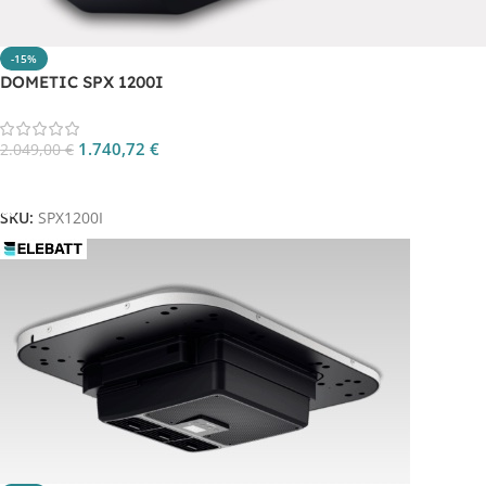
-15%
DOMETIC SPX 1200I
1.740,72
€
2.049,00
€
Aggiungi Al Carrello
SKU:
SPX1200I