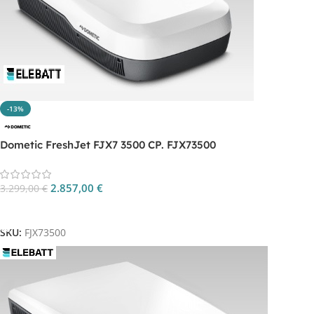
-13%
Dometic FreshJet FJX7 3500 CP. FJX73500
2.857,00
€
3.299,00
€
Aggiungi Al Carrello
SKU:
FJX73500