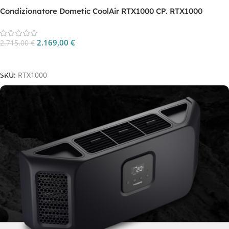
Condizionatore Dometic CoolAir RTX1000 CP. RTX1000
2.169,00
€
2.715,00
€
Aggiungi Al Carrello
SKU:
RTX1000