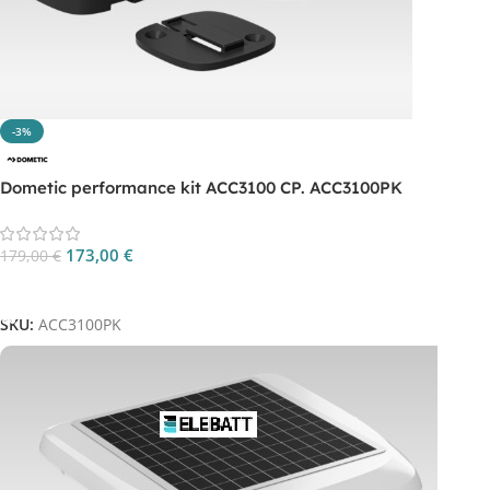
-3%
Dometic performance kit ACC3100 CP. ACC3100PK
173,00
€
179,00
€
Aggiungi Al Carrello
SKU:
ACC3100PK