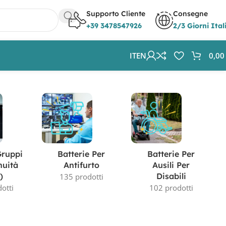
Supporto Cliente
Consegne
+39 3478547926
2/3 Giorni Ital
IT
EN
0,0
Visualizzazione di 13-24 di 46 risultati
Gruppi
Batterie Per
Batterie Per
nuità
Antifurto
Ausili Per
)
Disabili
135 prodotti
otti
102 prodotti