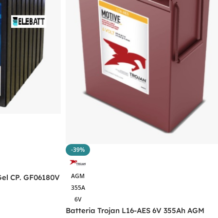
-39%
AGM
Gel CP. GF06180V
355A
6V
Batteria Trojan L16-AES 6V 355Ah AGM