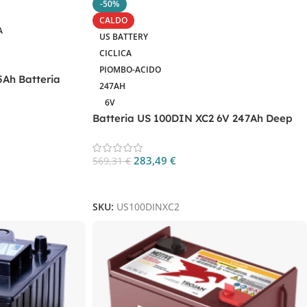
-50%
CALDO
A
US BATTERY
CICLICA
PIOMBO-ACIDO
5Ah Batteria
247AH
6V
Batteria US 100DIN XC2 6V 247Ah Deep
Cycle
283,49
€
569,31
€
Aggiungi Al Carrello
SKU:
US100DINXC2