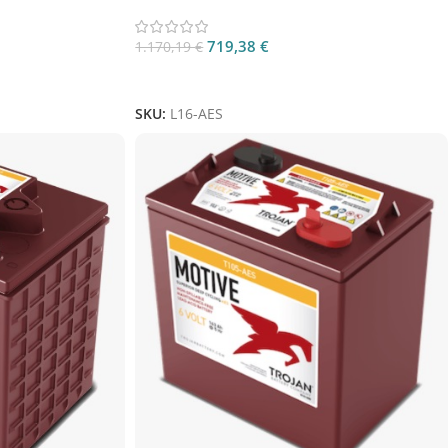
VRLA Deep Cycle
719,38
€
1.170,19
€
Aggiungi Al Carrello
SKU:
L16-AES