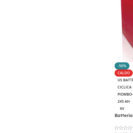
Filtra Per Capacità In AH
122.80Ah
1
123Ah
1
189Ah
1
200 A
1
-50%
200Ah
1
CALDO
204Ah
1
US BATT
207A
1
CICLICA
PIOMBO
210 Ah
1
245 AH
210A
1
6V
220 Ah
1
Batteri
220 Ampere
1
225 Ah
1