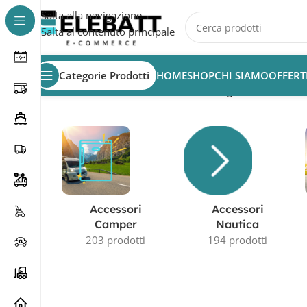
Salta alla navigazione
Salta al contenuto principale
Categorie Prodotti
HOME
SHOP
CHI SIAMO
OFFERT
Home
/
Prodotto Tensione in Volt
/
6V
/
Pagina 2
Accessori
Accessori
Camper
Nautica
203 prodotti
194 prodotti