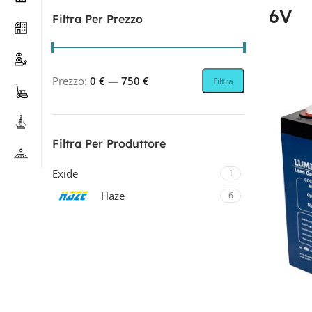
6V
Filtra Per Prezzo
Prezzo:
0 €
—
750 €
Filtra
Filtra Per Produttore
Exide
1
Haze
6
Luminor
7
Optima
2
Revolead
8
Revolead (ex Luminor)
8