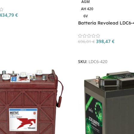
AGM
AH 420
434,79
€
6V
Batteria Revolead LDC6-
 Al Carrello
AGM Deep Cycle
398,47
€
696,01
€
Aggiungi Al Carrello
SKU:
LDC6-420