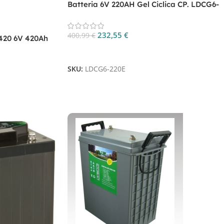
Batteria 6V 220AH Gel Ciclica CP. LDCG6-
220E
232,55
€
400,99
€
420 6V 420Ah
Aggiungi Al Carrello
SKU:
LDCG6-220E