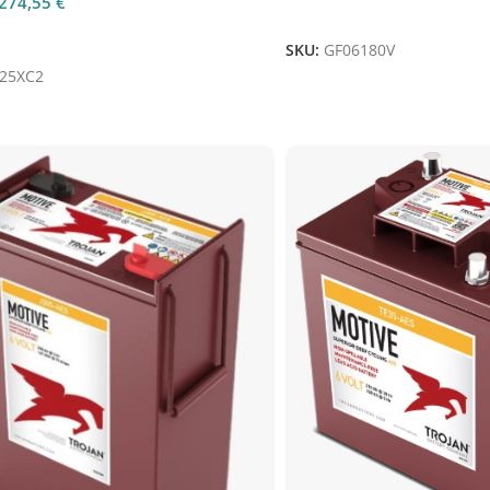
274,55
€
Aggiungi Al Carrello
 Al Carrello
SKU:
GF06180V
25XC2