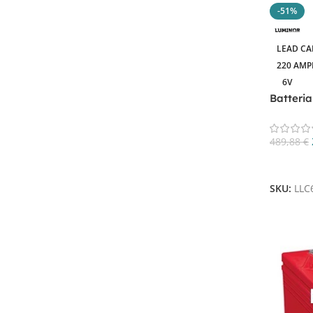
Trojan
16
-51%
US BATTERY
2
Zenith
8
LEAD CA
220 AMP
6V
Batteri
Filtra Per Tecnologia
LLC6-22
AGM
19
489,88
€
CICLICA
13
Aggiungi
GEL
7
SKU:
LLC
Lead Carbon Battery
1
Piastra Piana Corazzata
1
PIOMBO
1
Piombo - acido piastra tubolare
2
PIOMBO-ACIDO
13
Piombo-Acido piastra piana
2