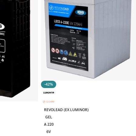
-42%
REVOLEAD (EX LUMINOR)
GEL
A 220
6V