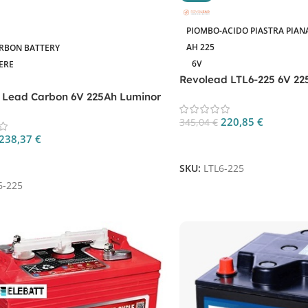
PIOMBO-ACIDO PIASTRA PIAN
AH 225
RBON BATTERY
6V
ERE
Revolead LTL6-225 6V 22
Deep Cycle | Elebatt
a Lead Carbon 6V 225Ah Luminor
5
220,85
€
345,04
€
238,37
€
Aggiungi Al Carrello
 Al Carrello
SKU:
LTL6-225
6-225