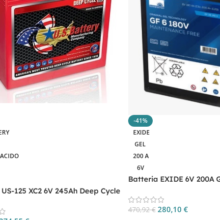
-41%
ERY
EXIDE
GEL
-ACIDO
200 A
6V
Batteria EXIDE 6V 200A 
a US-125 XC2 6V 245Ah Deep Cycle
280,10
€
470,92
€