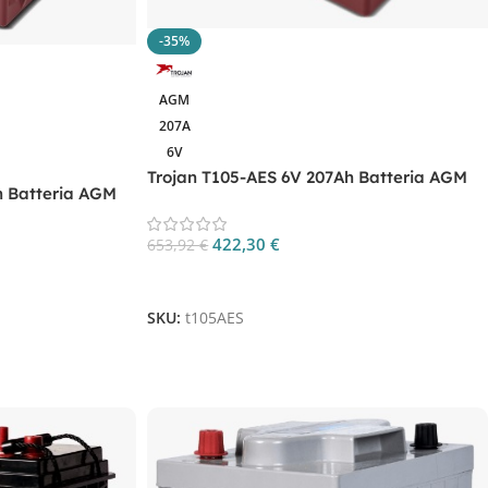
-35%
AGM
207A
6V
Trojan T105-AES 6V 207Ah Batteria AGM
h Batteria AGM
Deep Cycle
422,30
€
653,92
€
Aggiungi Al Carrello
SKU:
t105AES