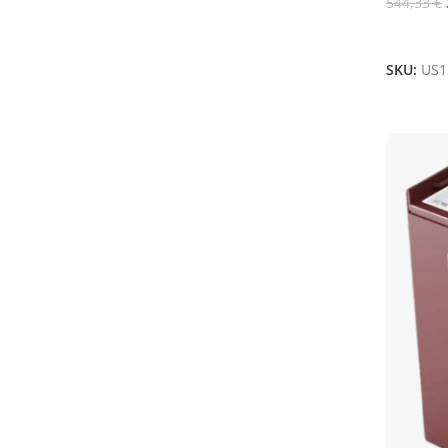
544,33
€
225AH
2
Aggiungi
240A
1
SKU:
US1
240AH
1
245 Ah
1
245AH
2
247Ah
1
260AH
1
270Ah
1
279A
1
315AH
1
320Ah
1
330 Ah
1
330AH
1
335Ah
1
355A
1