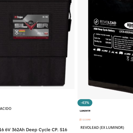
-43%
-ACIDO
REVOLEAD (EX LUMINOR)
16 6V 362Ah Deep Cycle CP. S16