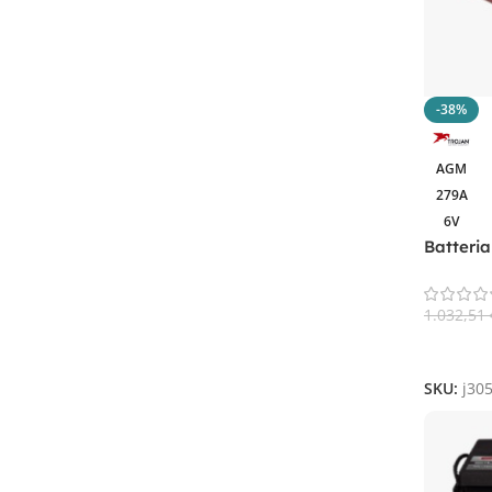
360AH
1
362Ah
1
390AH
1
410Ah
1
-38%
420AH
1
435AH
1
AGM
5Ah
1
279A
6V
A 220
1
Batteri
Ah 220
1
VRLA De
Ah 225
1
1.032,51
Ah 240
1
Aggiungi
Ah 320
1
Ah 420
1
SKU:
j30