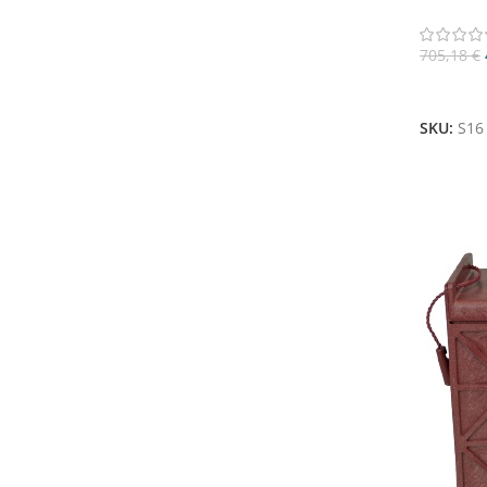
705,18
€
Aggiungi
SKU:
S16