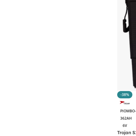
-38%
PIOMBO
362AH
6V
Trojan S