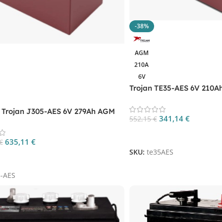
-38%
AGM
210A
6V
Trojan TE35-AES 6V 210A
Deep Cycle
a Trojan J305-AES 6V 279Ah AGM
341,14
€
552,15
€
ep Cycle
Aggiungi Al Carrello
635,11
€
€
SKU:
te35AES
 Al Carrello
5-AES