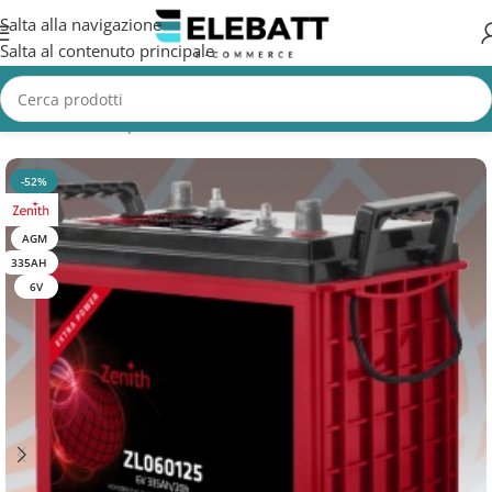
Salta alla navigazione
Salta al contenuto principale
Home
/
Batterie per Nautica
/
Batterie Servizi Nautica
-52%
AGM
335AH
6V