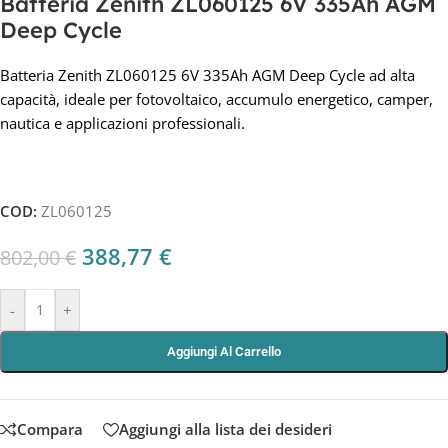
Batteria Zenith ZL060125 6V 335Ah AGM
Deep Cycle
Batteria Zenith ZL060125 6V 335Ah AGM Deep Cycle ad alta
capacità, ideale per fotovoltaico, accumulo energetico, camper,
nautica e applicazioni professionali.
COD:
ZL060125
388,77
€
802,00
€
-
+
Aggiungi Al Carrello
Compara
Aggiungi alla lista dei desideri