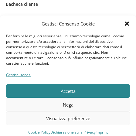
Bacheca cliente
Ordini
Gestisci Consenso Cookie
Download
Per fornire le migliori esperienze, utilizziamo tecnologie come i cookie
per memorizzare e/o accedere alle informazioni del dispositivo. Il
Indirizzi
consenso a queste tecnologie ci permetterà di elaborare dati come il
comportamento di navigazione o ID unici su questo sito. Non
acconsentire o ritirare il consenso può influire negativamente su alcune
Metodi di pagamento
caratteristiche e funzioni.
Dettagli account
Gestisci servizi
Lista dei desideri
Accetta
Nega
Elebatt.it © 2023
Realizzato da
Kingart.it
.
Visualizza preferenze
Cookie Policy
Dichiarazione sulla Privacy
Imprint
Compara
Lista dei desideri
Carrello
Menu