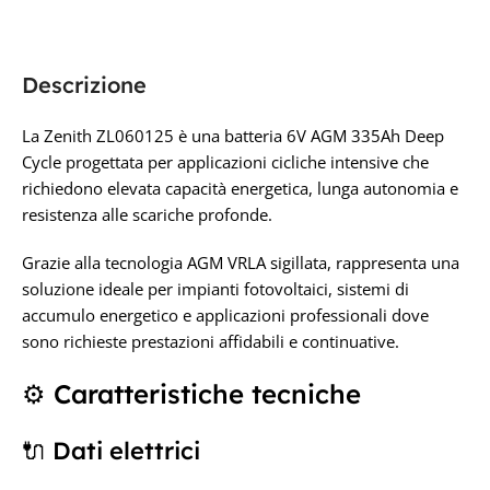
26 × 18 × 27 cm
Zenith
PRODUTTORE
Descrizione
TECNOLOGIA
AGM
Zenith
La Zenith ZL060125 è una batteria 6V AGM 335Ah Deep
Cycle progettata per applicazioni cicliche intensive che
CAPACITÀ IN AH
richiedono elevata capacità energetica, lunga autonomia e
CAPACITÀ IN AH
resistenza alle scariche profonde.
200Ah
225AH
Grazie alla tecnologia AGM VRLA sigillata, rappresenta una
soluzione ideale per impianti fotovoltaici, sistemi di
TENSIONE IN VOLT
TECNOLOGIA
AGM
accumulo energetico e applicazioni professionali dove
sono richieste prestazioni affidabili e continuative.
6V
TENSIONE IN VOLT
⚙️ Caratteristiche tecniche
6V
🔌 Dati elettrici