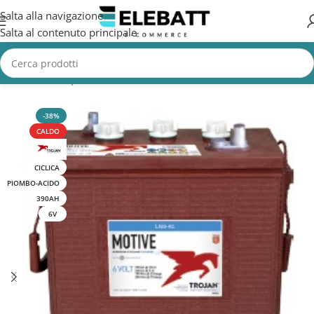
Salta alla navigazione
Salta al contenuto principale
Home
/
Batterie per Fotovoltaico
/
Batterie Fotovoltaico AGM e Gel
-38%
CALDO
CICLICA
PIOMBO-ACIDO
390AH
6V