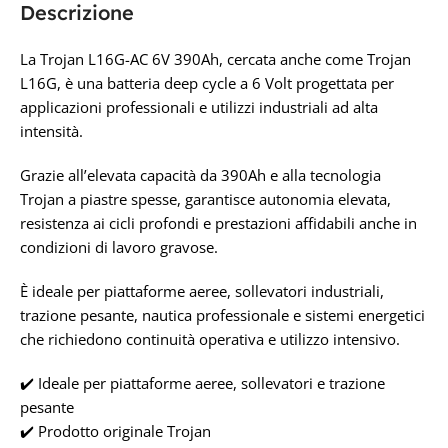
Descrizione
Trojan
Trojan
La Trojan L16G-AC 6V 390Ah, cercata anche come Trojan
L16G, è una batteria deep cycle a 6 Volt progettata per
TECNOLOGIA
TECNOLOGIA
applicazioni professionali e utilizzi industriali ad alta
intensità.
CICLICA
,
PIOMBO-ACIDO
CICLICA
,
PIOMBO-ACIDO
Grazie all’elevata capacità da 390Ah e alla tecnologia
Trojan a piastre spesse, garantisce autonomia elevata,
CAPACITÀ IN AH
CAPACITÀ IN AH
resistenza ai cicli profondi e prestazioni affidabili anche in
condizioni di lavoro gravose.
435AH
420AH
È ideale per piattaforme aeree, sollevatori industriali,
TENSIONE IN VOLT
trazione pesante, nautica professionale e sistemi energetici
TENSIONE IN VOLT
che richiedono continuità operativa e utilizzo intensivo.
6V
6V
✔️ Ideale per piattaforme aeree, sollevatori e trazione
pesante
✔️ Prodotto originale Trojan