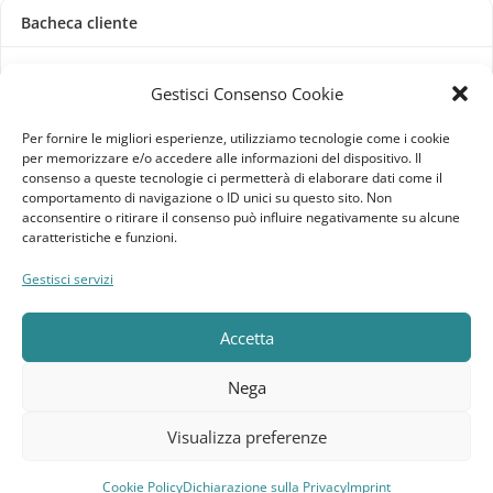
Bacheca cliente
Ordini
Gestisci Consenso Cookie
Download
Per fornire le migliori esperienze, utilizziamo tecnologie come i cookie
per memorizzare e/o accedere alle informazioni del dispositivo. Il
Indirizzi
consenso a queste tecnologie ci permetterà di elaborare dati come il
comportamento di navigazione o ID unici su questo sito. Non
acconsentire o ritirare il consenso può influire negativamente su alcune
Metodi di pagamento
caratteristiche e funzioni.
Dettagli account
Gestisci servizi
Lista dei desideri
Accetta
Nega
Elebatt.it © 2023
Realizzato da
Kingart.it
.
Visualizza preferenze
Cookie Policy
Dichiarazione sulla Privacy
Imprint