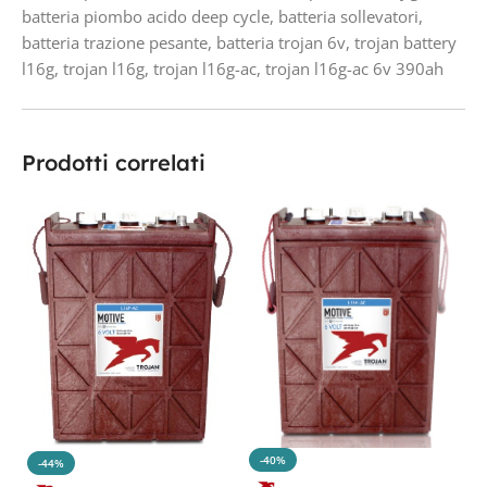
batteria piombo acido deep cycle
,
batteria sollevatori
,
batteria trazione pesante
,
batteria trojan 6v
,
trojan battery
l16g
,
trojan l16g
,
trojan l16g-ac
,
trojan l16g-ac 6v 390ah
Prodotti correlati
-40%
-44%