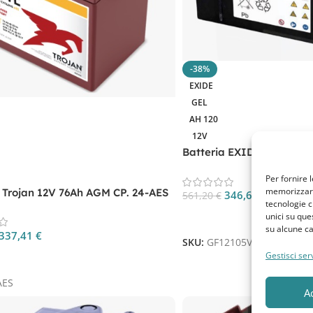
-38%
EXIDE
GEL
AH 120
12V
Batteria EXIDE 12V 120A 
GF12105V
Per fornire 
memorizzare 
a Trojan 12V 76Ah AGM CP. 24-AES
346,68
€
561,20
€
tecnologie c
unici su que
Aggiungi Al Carrello
su alcune ca
337,41
€
SKU:
GF12105V
Gestisci serv
 Al Carrello
AES
A