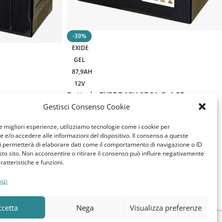
-39%
EXIDE
GEL
87,9AH
12V
Batteria EXIDE 12V 87.9A Gel CP.
GF12076V
Gestisci Consenso Cookie
Gel CP.
269,90
€
439,20
€
le migliori esperienze, utilizziamo tecnologie come i cookie per
e/o accedere alle informazioni del dispositivo. Il consenso a queste
Aggiungi Al Carrello
i permetterà di elaborare dati come il comportamento di navigazione o ID
sto sito. Non acconsentire o ritirare il consenso può influire negativamente
SKU:
GF12076V
ratteristiche e funzioni.
izi
ccetta
Nega
Visualizza preferenze