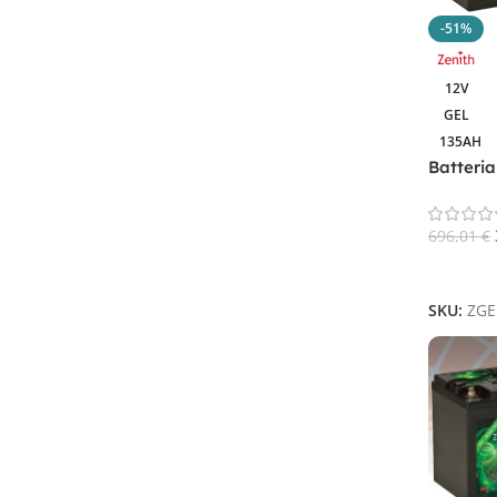
Piombo-Acido piastra piana
8
-51%
12V
Filtra Per Tensione In Volt
GEL
135AH
12V
75
Batteri
ZGEL12
24V
1
25.6V
2
696,01
€
38.4V
1
Aggiungi
48V
2
SKU:
ZGE
6V
40
8V
2
Filtra Per Capacità In AH