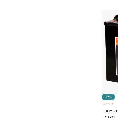
140A
1
140Ah
2
145Ah
1
150AH
3
157AH
1
158A
1
159Ah
1
160Ah
1
162Ah
1
17.70Ah
1
180 Ah
1
189Ah
1
191Ah
1
-36%
200 A
1
PIOMBO-
200Ah
3
AH 225