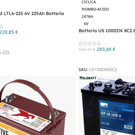
CICLICA
PIOMBO-ACIDO
d LTL6-225 6V 225Ah Batteria
247AH
le | Elebatt
6V
Batteria US 100DIN XC2 
220,85
€
Cycle
 Al Carrello
283,49
€
569,31
€
6-225
Aggiungi Al Carrello
SKU:
US100DINXC2