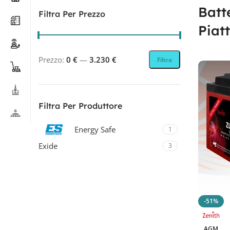
Batt
Filtra Per Prezzo
Piat
Prezzo:
0 €
—
3.230 €
Filtra
Filtra Per Produttore
Energy Safe
1
Exide
3
Haze
22
Luminor
30
Revolead
33
-51%
Revolead (ex Luminor)
31
AGM