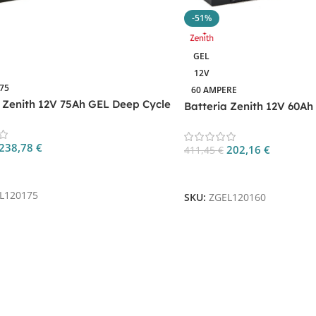
-51%
GEL
12V
75
60 AMPERE
a Zenith 12V 75Ah GEL Deep Cycle
Batteria Zenith 12V 60Ah
0175
ZGEL120160
238,78
€
202,16
€
411,45
€
 Al Carrello
Aggiungi Al Carrello
L120175
SKU:
ZGEL120160