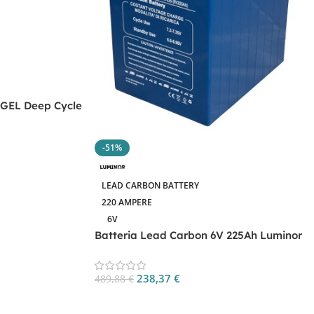
 GEL Deep Cycle
-51%
LEAD CARBON BATTERY
220 AMPERE
6V
Batteria Lead Carbon 6V 225Ah Luminor
LLC6-225
238,37
€
489,88
€
Aggiungi Al Carrello