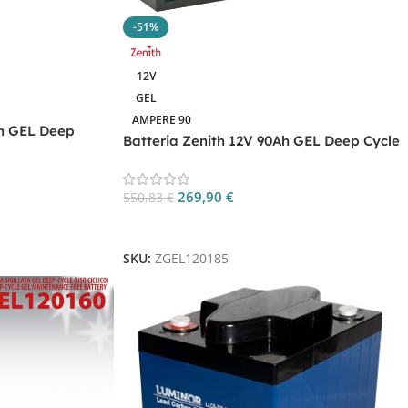
-51%
12V
GEL
AMPERE 90
Ah GEL Deep
Batteria Zenith 12V 90Ah GEL Deep Cycle
ZGEL120185
269,90
€
550,83
€
Aggiungi Al Carrello
SKU:
ZGEL120185