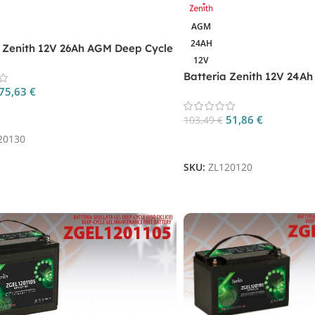
AGM
24AH
a Zenith 12V 26Ah AGM Deep Cycle
12V
0
Batteria Zenith 12V 24A
75,63
€
ZL120120
 Al Carrello
51,86
€
103,49
€
20130
Aggiungi Al Carrello
SKU:
ZL120120