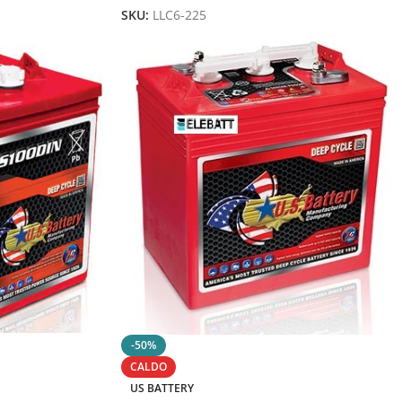
SKU:
LLC6-225
-50%
CALDO
US BATTERY