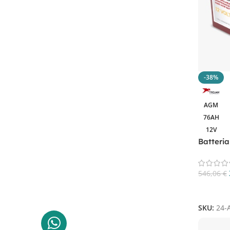
25.70Ah
1
25A
1
260AH
2
263Ah
1
26Ah
1
-38%
270Ah
1
279A
1
AGM
30 A
1
76AH
12V
30Ah
1
Batteri
315AH
1
320Ah
1
546,06
€
330 Ah
1
Aggiungi
330AH
1
335Ah
1
SKU:
24-
355A
1