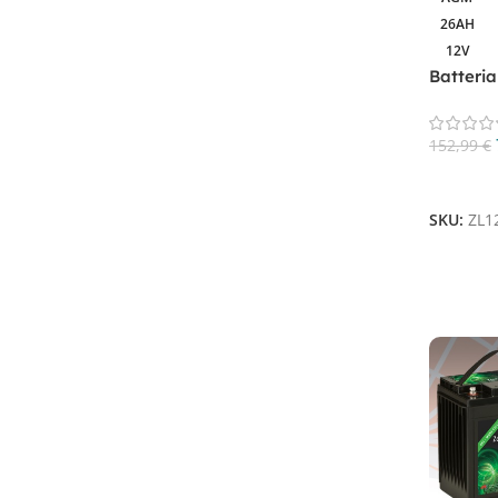
Trojan
24
26AH
US BATTERY
2
12V
Zenith
36
Batteri
ZL12013
152,99
€
Filtra Per Tecnologia
Aggiungi
SKU:
ZL1
AGM
41
AGM PIOMBO
8
CICLICA
18
GEL
31
Lead Carbon Battery
1
LITIO
4
Piastra Piana Corazzata
1
Piombo - acido piastra tubolare
6
PIOMBO-ACIDO
19