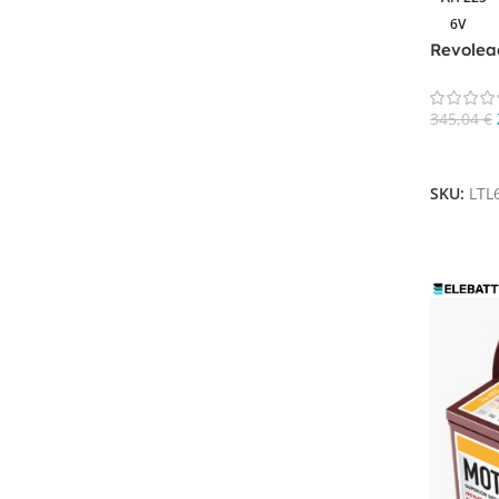
207A
1
6V
20Ah
1
Revolea
210 Ah
1
Deep Cyc
210A
1
345,04
€
220 Ah
1
Aggiungi
220 Ampere
1
SKU:
LTL
220Ah
1
225 Ah
1
225AH
2
240A
1
240AH
1
245 Ah
1
245AH
2
246Ah
1
247Ah
1
24Ah
1