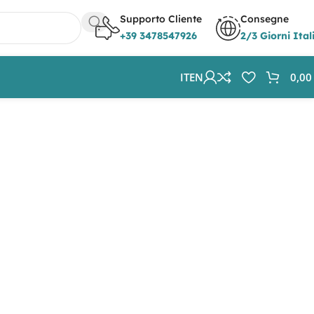
Supporto Cliente
Consegne
+39 3478547926
2/3 Giorni Ital
IT
EN
0,0
Visualizzazione di 13-24 di 152 risultati