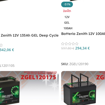
-51%
12V
GEL
100AH
Batteria Zenith 12V 100
a Zenith 12V 135Ah GEL Deep Cycle
Cycle ZGEL120190
01105
294,34
€
597,80
€
342,06
€
Aggiungi Al Carrello
 Al Carrello
SKU:
ZGEL120190
L1201105