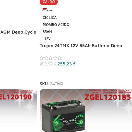
CALDO
CICLICA
PIOMBO-ACIDO
h AGM Deep Cycle
85AH
12V
Trojan 24TMX 12V 85Ah Batteria Deep
Cycle
255,23
€
459,97
€
Aggiungi Al Carrello
SKU:
24TMX