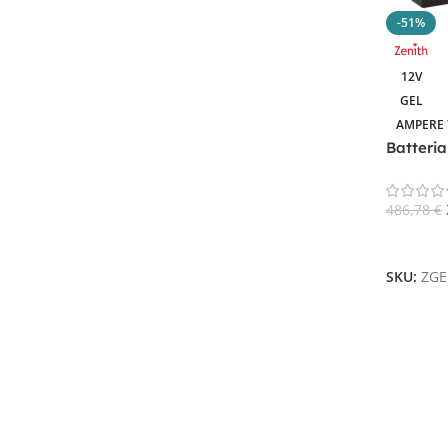
100AH
4
-51%
105A
1
105AH
2
12V
106Ah
1
GEL
110A
1
AMPERE 
Batteri
110Ah
1
ZGEL12
115AH
1
119Ah
1
486,78
€
120Ah
3
Aggiungi
122Ah
1
SKU:
ZGE
123Ah
1
12A
1
12Ah
2
130AH
2
135Ah
1
13Ah
1