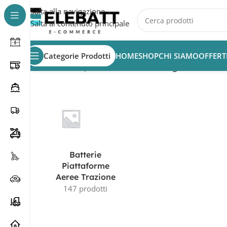
Salta alla navigazione
Salta al contenuto principale
Categorie Prodotti
HOME
SHOP
CHI SIAMO
OFFERT
Home
/
Batterie per Piattaforme Aeree
/
Pagina 2
Batterie
Piattaforme
Aeree Trazione
147 prodotti