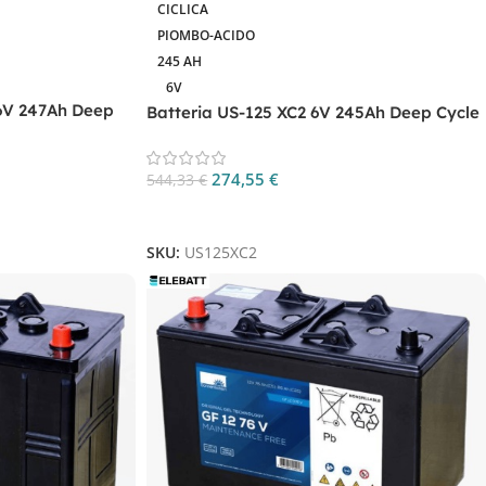
CICLICA
PIOMBO-ACIDO
245 AH
6V
6V 247Ah Deep
Batteria US-125 XC2 6V 245Ah Deep Cycle
274,55
€
544,33
€
Aggiungi Al Carrello
SKU:
US125XC2