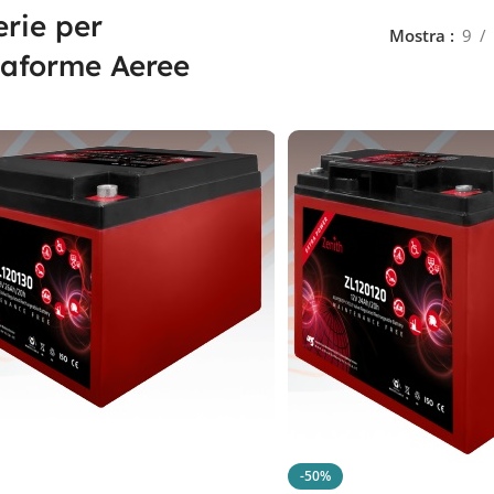
erie per
Mostra
9
taforme Aeree
-50%