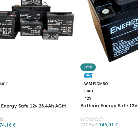
-35%
AGM PIOMBO
OMBO
50AH
12V
Batteria Energy Safe 1
a Energy Safe 12v 26.4Ah AGM
CP. 00412502
.08412182
146,91
€
74,16
€
227,54
€
Aggiungi Al Carrello
 Al Carrello