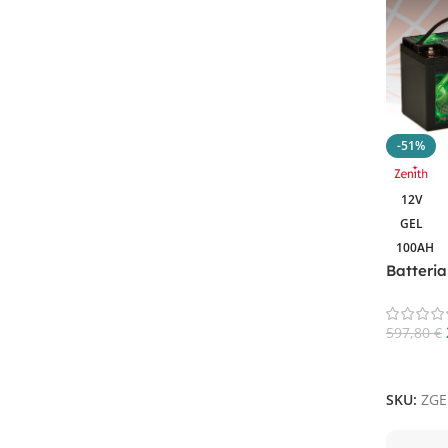
Filtra Per Tensione In Volt
12V
52
38.4V
1
6V
2
-51%
12V
Filtra Per Capacità In AH
GEL
100AH
100AH
2
Batteri
105AH
1
Cycle Z
119Ah
1
597,80
€
122Ah
1
Aggiungi
123Ah
1
12Ah
3
SKU:
ZGE
135Ah
1