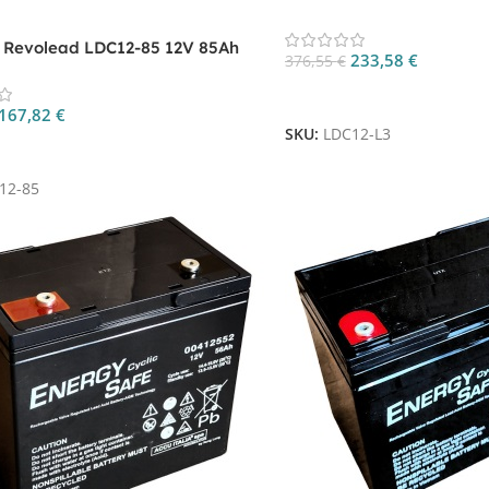
AGM Deep Cycle
a Revolead LDC12-85 12V 85Ah
233,58
€
376,55
€
p Cycle
Aggiungi Al Carrello
167,82
€
SKU:
LDC12-L3
 Al Carrello
12-85