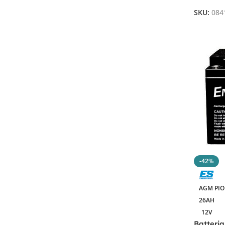
SKU:
084
-42%
AGM PI
26AH
12V
Batteria