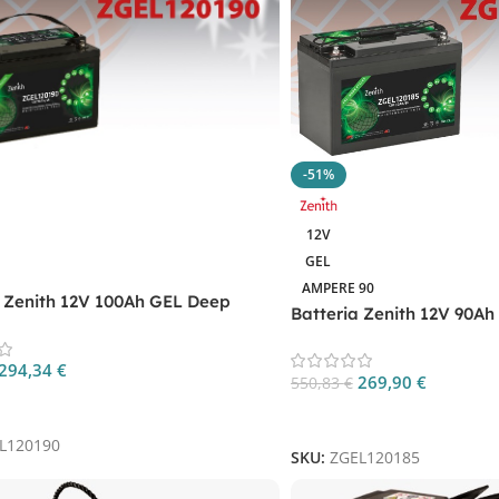
-51%
12V
GEL
AMPERE 90
a Zenith 12V 100Ah GEL Deep
Batteria Zenith 12V 90Ah
GEL120190
ZGEL120185
294,34
€
269,90
€
550,83
€
 Al Carrello
Aggiungi Al Carrello
L120190
SKU:
ZGEL120185