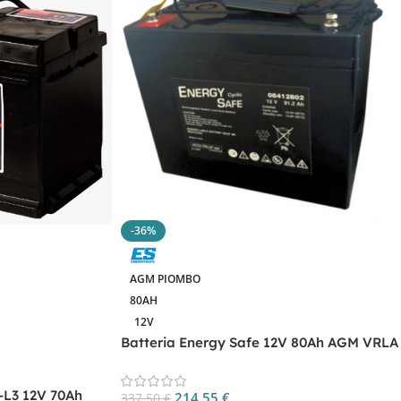
-36%
AGM PIOMBO
80AH
12V
Batteria Energy Safe 12V 80Ah AGM VRLA
CP.00412802
-L3 12V 70Ah
214,55
€
337,50
€