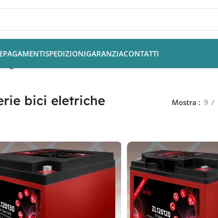
E
PAGAMENTI
SPEDIZIONI
GARANZIA
CONTATTI
/
Pagina 2
rie bici eletriche
Mostra
9