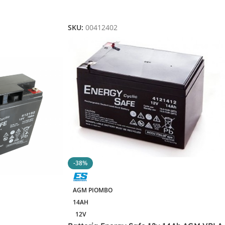
Aggiungi Al Carrello
SKU:
00412402
-38%
AGM PIOMBO
14AH
12V