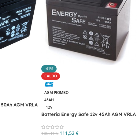
-41%
CALDO
AGM PIOMBO
45AH
2V 50Ah AGM VRLA
12V
Batteria Energy Safe 12v 45Ah AGM VRLA
CP.00412402
111,52
€
188,41
€