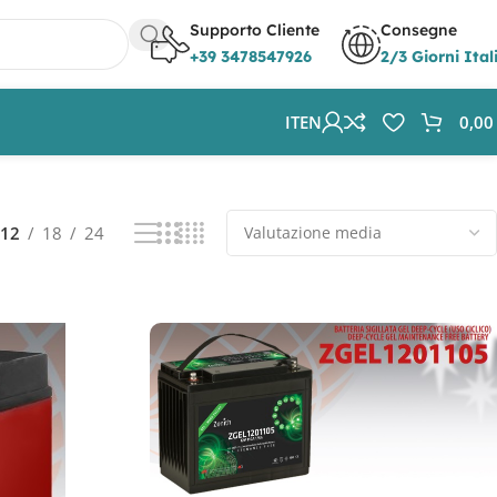
Supporto Cliente
Consegne
+39 3478547926
2/3 Giorni Ital
IT
EN
0,0
Visualizzazione di 13-24 di 57 risultati
12
18
24