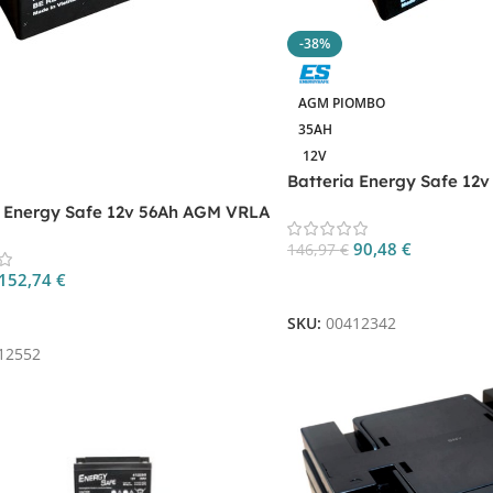
-38%
AGM PIOMBO
35AH
12V
Batteria Energy Safe 12v 
AGM VRLA CP.00412342
a Energy Safe 12v 56Ah AGM VRLA
2552
90,48
€
146,97
€
152,74
€
Aggiungi Al Carrello
 Al Carrello
SKU:
00412342
12552