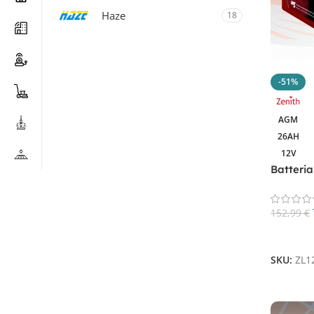
Haze
18
Luminor
12
Revolead
12
-51%
Revolead (ex Luminor)
12
Zenith
15
AGM
26AH
12V
Batteri
Filtra Per Tecnologia
ZL12013
AGM
22
152,99
€
AGM PIOMBO
10
Aggiungi
GEL
22
SKU:
ZL1
LITIO
1