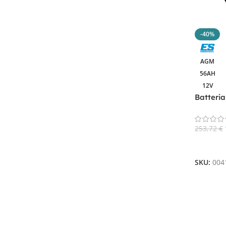
75 Ah
1
8.5Ah
1
80AH
1
-40%
86Ah
1
AGM
87.98Ah
1
56AH
Ah 320
1
12V
Ah 55
1
Batteri
Ah 85
1
CP.0041
Ah20
1
253,72
€
Ah45
1
Aggiungi
Ah75
1
SKU:
004
Ampere 75
1
Ampere 90
1