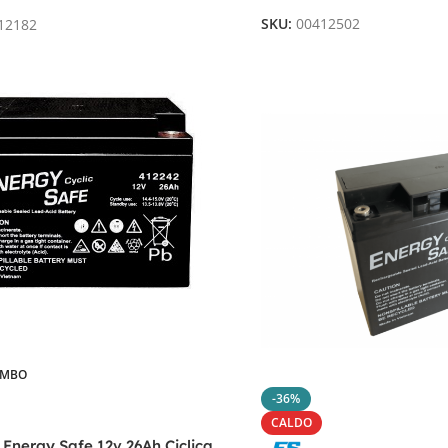
SKU:
00412502
12182
OMBO
-36%
CALDO
 Energy Safe 12v 26Ah Ciclica