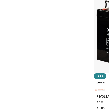
13Ah
1
14Ah
1
159Ah
1
16.5Ah
1
162Ah
1
18AH
1
191Ah
1
246Ah
1
24Ah
1
25.70Ah
1
26 Ah
1
-43%
26.4Ah
1
263Ah
1
26Ah
2
REVOLEA
28Ah
1
AGM
31.4Ah
1
AH 85