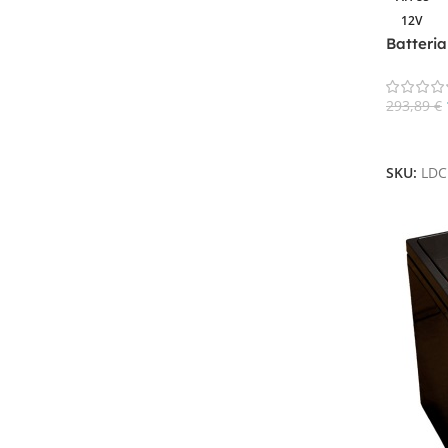
12V
33AAh
1
Batteri
35AH
1
AGM Dee
36.40Ah
1
293,89
€
36Ah
1
Aggiungi
45 Ah
1
45.40Ah
1
SKU:
LDC
45Ah
1
50AH
1
55 Ah
1
56Ah
1
59.70Ah
1
65 Ah
1
7.5Ah
1
70 aH
1
74.80Ah
1