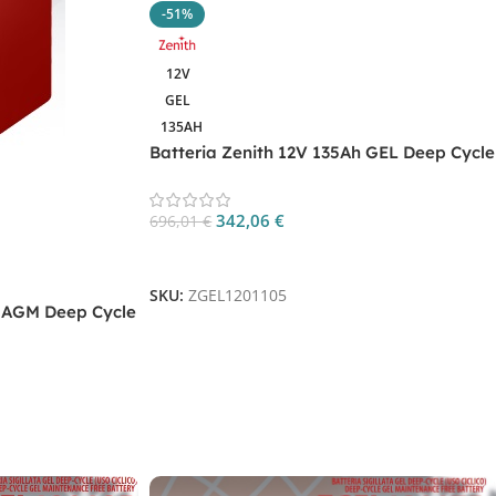
-51%
12V
GEL
135AH
Batteria Zenith 12V 135Ah GEL Deep Cycle
ZGEL1201105
342,06
€
696,01
€
Aggiungi Al Carrello
SKU:
ZGEL1201105
h AGM Deep Cycle