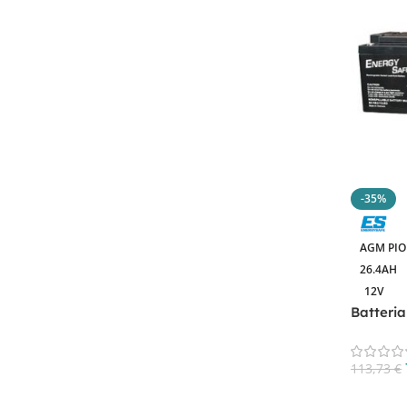
-35%
AGM PI
26.4AH
12V
Batteri
VRLA CP
113,73
€
Aggiungi