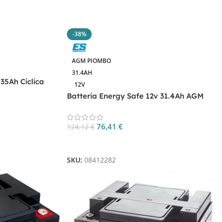
-38%
AGM PIOMBO
31.4AH
35Ah Ciclica
12V
Batteria Energy Safe 12v 31.4Ah AGM
VRLA CP.08412282
76,41
€
124,12
€
Aggiungi Al Carrello
SKU:
08412282