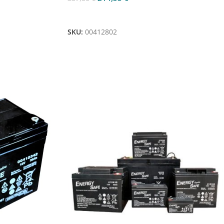
Aggiungi Al Carrello
SKU:
00412802