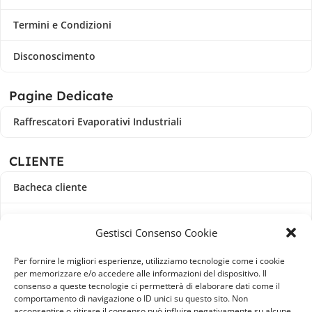
Termini e Condizioni
Disconoscimento
Pagine Dedicate
Raffrescatori Evaporativi Industriali
CLIENTE
Bacheca cliente
Ordini
Gestisci Consenso Cookie
Download
Per fornire le migliori esperienze, utilizziamo tecnologie come i cookie
per memorizzare e/o accedere alle informazioni del dispositivo. Il
Indirizzi
consenso a queste tecnologie ci permetterà di elaborare dati come il
comportamento di navigazione o ID unici su questo sito. Non
acconsentire o ritirare il consenso può influire negativamente su alcune