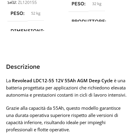
SKU:
ZL120155
PESO
32 kg
S
PESO
52 kg
PRODUTTORE
DIMENSIONI
Luminor
,
Revolead
,
Revolead (ex Luminor)
23 × 13,8 × 21 cm
TECNOLOGIA
AGM
PRODUTTORE
Descrizione
CAPACITÀ IN AH
Zenith
La
Revolead LDC12-55 12V 55Ah AGM Deep Cycle
è una
batteria progettata per applicazioni che richiedono elevata
65 Ah
autonomia e prestazioni costanti in cicli di lavoro intensivi.
TECNOLOGIA
AGM
Grazie alla capacità da 55Ah, questo modello garantisce
TENSIONE IN VOLT
CAPACITÀ IN AH
una durata operativa superiore rispetto alle versioni di
capacità inferiore, risultando ideale per impieghi
12V
55 Ah
professionali e flotte operative.