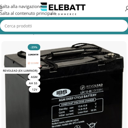
Salta alla navigazione
Salta al contenuto principale
Home
/
Batterie per Veicoli Elettrici
/
Batterie bici eletriche
-39%
REVOLEAD (EX LUMINOR)
AGM
AH 55
12V