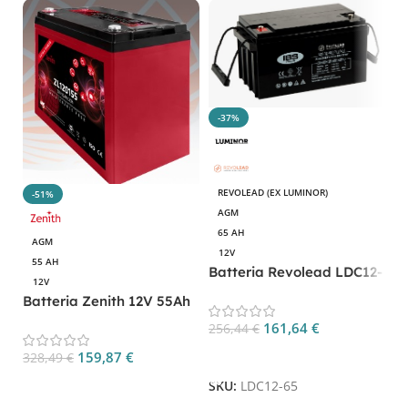
-37%
REVOLEAD (EX LUMINOR)
-51%
AGM
65 AH
AGM
12V
55 AH
Batteria Revolead LDC12-
12V
65 12V 65Ah AGM Deep
Batteria Zenith 12V 55Ah
B
Cycle
AGM Deep Cycle
5
161,64
€
256,44
€
ZL120155
H
Aggiungi Al Carrello
159,87
€
328,49
€
3
Aggiungi Al Carrello
SKU:
LDC12-65