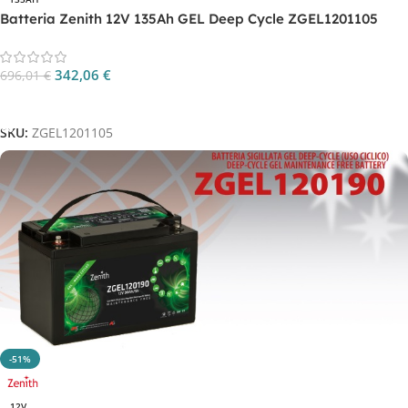
Batteria Zenith 12V 135Ah GEL Deep Cycle ZGEL1201105
342,06
€
696,01
€
Aggiungi Al Carrello
SKU:
ZGEL1201105
-51%
12V