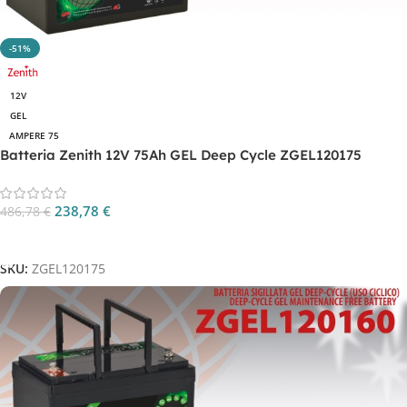
-51%
12V
GEL
AMPERE 75
Batteria Zenith 12V 75Ah GEL Deep Cycle ZGEL120175
238,78
€
486,78
€
Aggiungi Al Carrello
SKU:
ZGEL120175