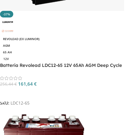
-37%
REVOLEAD (EX LUMINOR)
AGM
65 AH
12V
Batteria Revolead LDC12-65 12V 65Ah AGM Deep Cycle
161,64
€
256,44
€
Aggiungi Al Carrello
SKU:
LDC12-65