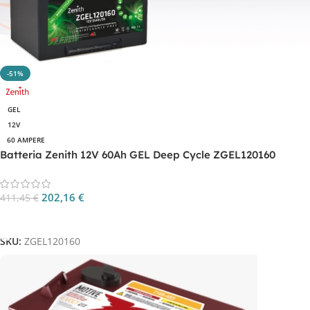
-51%
GEL
12V
60 AMPERE
Batteria Zenith 12V 60Ah GEL Deep Cycle ZGEL120160
202,16
€
411,45
€
Aggiungi Al Carrello
SKU:
ZGEL120160