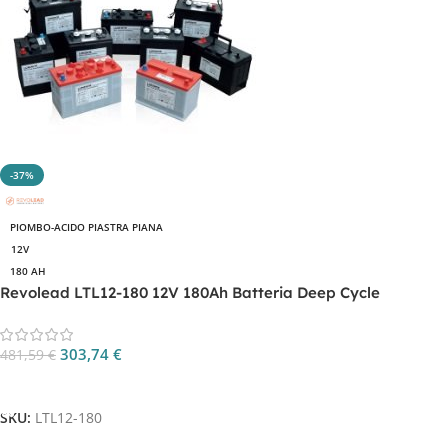
-37%
PIOMBO-ACIDO PIASTRA PIANA
12V
180 AH
Revolead LTL12-180 12V 180Ah Batteria Deep Cycle
303,74
€
481,59
€
Aggiungi Al Carrello
SKU:
LTL12-180