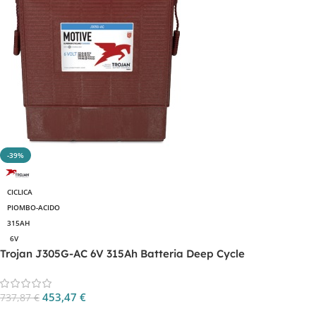
-39%
CICLICA
PIOMBO-ACIDO
315AH
6V
Trojan J305G-AC 6V 315Ah Batteria Deep Cycle
453,47
€
737,87
€