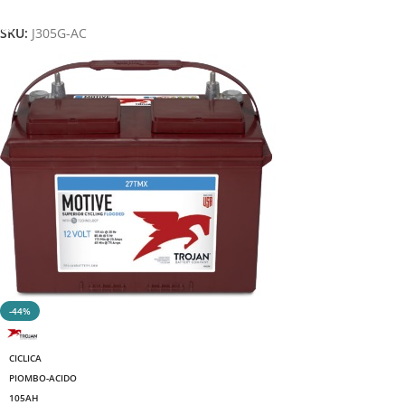
Aggiungi Al Carrello
SKU:
J305G-AC
-44%
CICLICA
PIOMBO-ACIDO
105AH