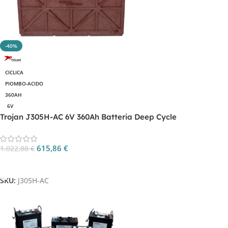
-40%
CICLICA
PIOMBO-ACIDO
360AH
6V
Trojan J305H-AC 6V 360Ah Batteria Deep Cycle
615,86
€
1.022,88
€
Aggiungi Al Carrello
SKU:
J305H-AC