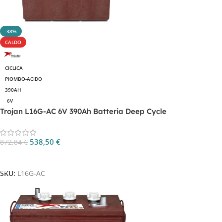
-38%
CALDO
CICLICA
PIOMBO-ACIDO
390AH
6V
Trojan L16G-AC 6V 390Ah Batteria Deep Cycle
538,50
€
872,84
€
Aggiungi Al Carrello
SKU:
L16G-AC