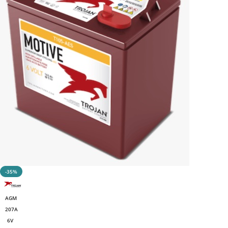
-35%
AGM
207A
6V