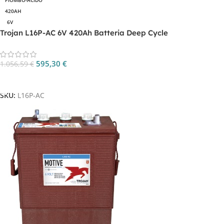
PIOMBO-ACIDO
420AH
6V
Trojan L16P-AC 6V 420Ah Batteria Deep Cycle
595,30
€
1.056,59
€
Aggiungi Al Carrello
SKU:
L16P-AC