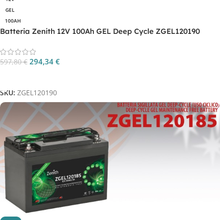
GEL
100AH
Batteria Zenith 12V 100Ah GEL Deep Cycle ZGEL120190
294,34
€
597,80
€
Aggiungi Al Carrello
SKU:
ZGEL120190