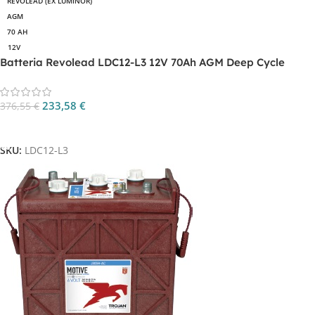
REVOLEAD (EX LUMINOR)
AGM
70 AH
12V
Batteria Revolead LDC12-L3 12V 70Ah AGM Deep Cycle
233,58
€
376,55
€
Aggiungi Al Carrello
SKU:
LDC12-L3