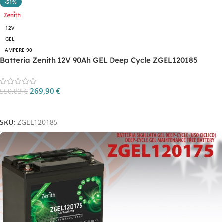
-51%
12V
GEL
AMPERE 90
Batteria Zenith 12V 90Ah GEL Deep Cycle ZGEL120185
269,90
€
550,83
€
Aggiungi Al Carrello
SKU:
ZGEL120185