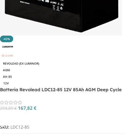
-43%
REVOLEAD (EX LUMINOR)
AGM
AH 85
12V
Batteria Revolead LDC12-85 12V 85Ah AGM Deep Cycle
167,82
€
293,89
€
Aggiungi Al Carrello
SKU:
LDC12-85