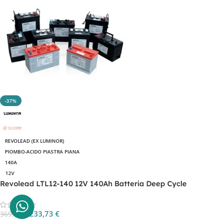
-37%
REVOLEAD (EX LUMINOR)
PIOMBO-ACIDO PIASTRA PIANA
140A
12V
Revolead LTL12-140 12V 140Ah Batteria Deep Cycle
233,73
€
369,39
€