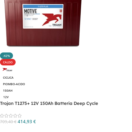
-42%
CALDO
CICLICA
PIOMBO-ACIDO
150AH
12V
Trojan T1275+ 12V 150Ah Batteria Deep Cycle
414,93
€
709,40
€
Aggiungi Al Carrello