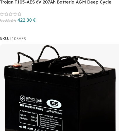
Trojan T105-AES 6V 207Ah Batteria AGM Deep Cycle
422,30
€
653,92
€
Aggiungi Al Carrello
SKU:
t105AES