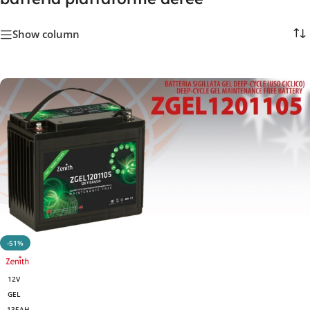
Show column
-51%
12V
GEL
135AH