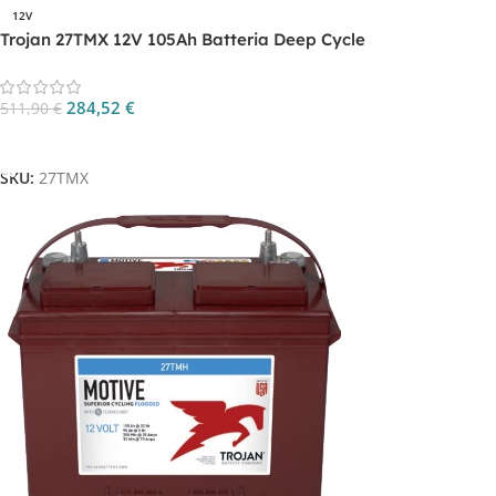
12V
Trojan 27TMX 12V 105Ah Batteria Deep Cycle
284,52
€
511,90
€
Aggiungi Al Carrello
SKU:
27TMX