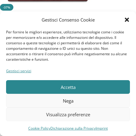
-37%
Gestisci Consenso Cookie
CICLICA
PIOMBO-ACIDO
Per fornire le migliori esperienze, utilizziamo tecnologie come i cookie
115AH
per memorizzare e/o accedere alle informazioni del dispositivo. Il
consenso a queste tecnologie ci permetterà di elaborare dati come il
12V
comportamento di navigazione o ID unici su questo sito. Non
Trojan 27TMH 12V 115Ah | Piattaforme Aeree
acconsentire o ritirare il consenso può influire negativamente su alcune
caratteristiche e funzioni.
345,56
€
545,55
€
Gestisci servizi
Aggiungi Al Carrello
Accetta
SKU:
27TMH
Nega
Visualizza preferenze
Dove siamo
Siamo a Torino
Cookie Policy
Dichiarazione sulla Privacy
Imprint
Compara
Lista dei desideri
Carrello
Menu