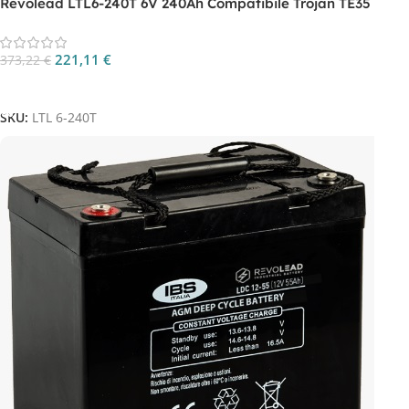
Revolead LTL6-240T 6V 240Ah Compatibile Trojan TE35
221,11
€
373,22
€
Aggiungi Al Carrello
SKU:
LTL 6-240T