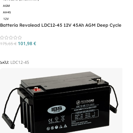
AGM
AH45
12V
Batteria Revolead LDC12-45 12V 45Ah AGM Deep Cycle
101,98
€
175,65
€
Aggiungi Al Carrello
SKU:
LDC12-45