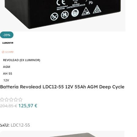
-39%
REVOLEAD (EX LUMINOR)
AGM
AH 55
12V
Batteria Revolead LDC12-55 12V 55Ah AGM Deep Cycle
125,97
€
204,85
€
Aggiungi Al Carrello
SKU:
LDC12-55