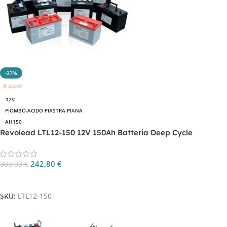
-37%
12V
PIOMBO-ACIDO PIASTRA PIANA
AH150
Revolead LTL12-150 12V 150Ah Batteria Deep Cycle
242,80
€
383,93
€
Aggiungi Al Carrello
SKU:
LTL12-150