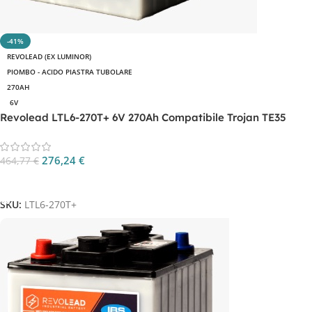
-41%
REVOLEAD (EX LUMINOR)
PIOMBO - ACIDO PIASTRA TUBOLARE
270AH
6V
Revolead LTL6-270T+ 6V 270Ah Compatibile Trojan TE35
276,24
€
464,77
€
Aggiungi Al Carrello
SKU:
LTL6-270T+