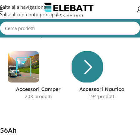
Salta alla navigazione
Salta al contenuto principale
Home
/
Prodotto Capacità in AH
/
56Ah
Visualizzazione del risultato
Accessori Camper
Accessori Nautica
203 prodotti
194 prodotti
56Ah