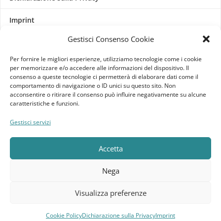
Imprint
Gestisci Consenso Cookie
Termini e Condizioni
Per fornire le migliori esperienze, utilizziamo tecnologie come i cookie
Disconoscimento
per memorizzare e/o accedere alle informazioni del dispositivo. Il
consenso a queste tecnologie ci permetterà di elaborare dati come il
comportamento di navigazione o ID unici su questo sito. Non
Pagine Dedicate
acconsentire o ritirare il consenso può influire negativamente su alcune
caratteristiche e funzioni.
Raffrescatori Evaporativi Industriali
Gestisci servizi
CLIENTE
Accetta
Bacheca cliente
Nega
Ordini
Visualizza preferenze
Download
Cookie Policy
Dichiarazione sulla Privacy
Imprint
Compara
Lista dei desideri
Carrello
Menu