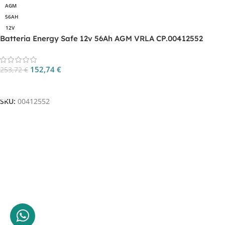
AGM
56AH
12V
Batteria Energy Safe 12v 56Ah AGM VRLA CP.00412552
152,74
€
253,72
€
Aggiungi Al Carrello
SKU:
00412552