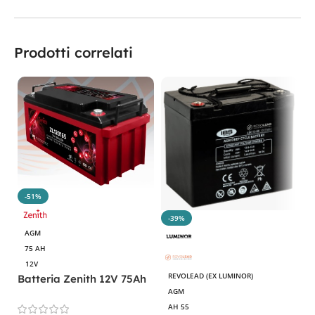
Prodotti correlati
-51%
-39%
AGM
75 AH
12V
REVOLEAD (EX LUMINOR)
Batteria Zenith 12V 75Ah
AGM
AGM Deep Cycle
AH 55
ZL120165
B