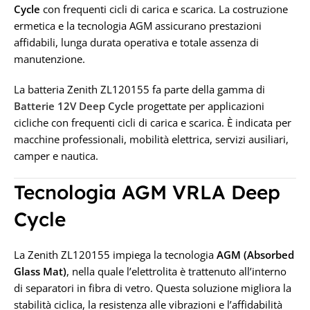
Cycle
con frequenti cicli di carica e scarica. La costruzione
ermetica e la tecnologia AGM assicurano prestazioni
Ah 55
75 Ah
affidabili, lunga durata operativa e totale assenza di
manutenzione.
TENSIONE IN VOLT
TENSIONE IN VOLT
La batteria Zenith ZL120155 fa parte della gamma di
12V
12V
Batterie 12V Deep Cycle
progettate per applicazioni
cicliche con frequenti cicli di carica e scarica. È indicata per
macchine professionali, mobilità elettrica, servizi ausiliari,
camper e nautica.
Tecnologia AGM VRLA Deep
Cycle
La Zenith ZL120155 impiega la tecnologia
AGM (Absorbed
Glass Mat)
, nella quale l’elettrolita è trattenuto all’interno
di separatori in fibra di vetro. Questa soluzione migliora la
stabilità ciclica, la resistenza alle vibrazioni e l’affidabilità