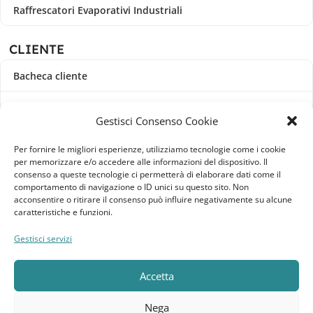
Raffrescatori Evaporativi Industriali
CLIENTE
Bacheca cliente
Ordini
Gestisci Consenso Cookie
Download
Per fornire le migliori esperienze, utilizziamo tecnologie come i cookie
per memorizzare e/o accedere alle informazioni del dispositivo. Il
Indirizzi
consenso a queste tecnologie ci permetterà di elaborare dati come il
comportamento di navigazione o ID unici su questo sito. Non
acconsentire o ritirare il consenso può influire negativamente su alcune
Metodi di pagamento
caratteristiche e funzioni.
Dettagli account
Gestisci servizi
Lista dei desideri
Accetta
Nega
Elebatt.it © 2023
Realizzato da
Kingart.it
.