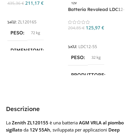
211,17
€
435,36
€
12V
5
Batteria Revolead LDC12-
H
Aggiungi Al Carrello
55 12V 55Ah AGM Deep
3
Cycle
SKU:
ZL120165
125,97
€
204,85
€
PESO
72 kg
Aggiungi Al Carrello
S
SKU:
LDC12-55
DIMENSIONI
PESO
32 kg
34,95 × 16,6 × 17,4 cm
PRODUTTORE
PRODUTTORE
Luminor
,
Revolead
,
Revolead (ex Luminor)
Zenith
Descrizione
TECNOLOGIA
AGM
TECNOLOGIA
AGM
La
Zenith ZL120155
è una batteria
AGM VRLA al piombo
CAPACITÀ IN AH
sigillato
da
12V 55Ah
, sviluppata per applicazioni
Deep
CAPACITÀ IN AH