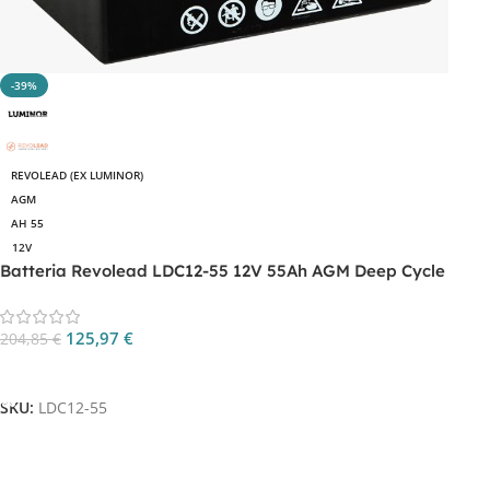
-39%
REVOLEAD (EX LUMINOR)
AGM
AH 55
12V
Batteria Revolead LDC12-55 12V 55Ah AGM Deep Cycle
125,97
€
204,85
€
Aggiungi Al Carrello
SKU:
LDC12-55