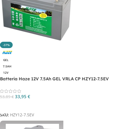
-37%
GEL
7.5AH
12V
Batteria Haze 12V 7.5Ah GEL VRLA CP HZY12-7.5EV
33,95
€
53,89
€
Aggiungi Al Carrello
SKU:
HZY12-7.5EV