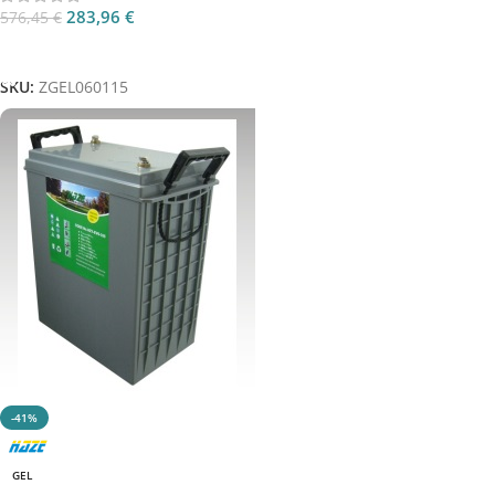
283,96
€
576,45
€
Aggiungi Al Carrello
SKU:
ZGEL060115
-41%
GEL