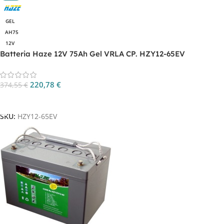
GEL
AH75
12V
Batteria Haze 12V 75Ah Gel VRLA CP. HZY12-65EV
220,78
€
374,55
€
Aggiungi Al Carrello
SKU:
HZY12-65EV