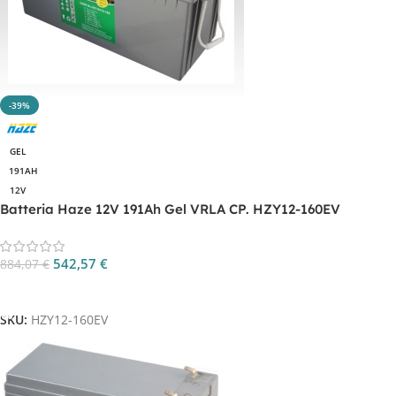
-39%
GEL
191AH
12V
Batteria Haze 12V 191Ah Gel VRLA CP. HZY12-160EV
542,57
€
884,07
€
Aggiungi Al Carrello
SKU:
HZY12-160EV