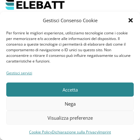
Gestisci Consenso Cookie
Benvenuti su Elebatt.it, la tua destinazione
Per fornire le migliori esperienze, utilizziamo tecnologie come i cookie
affidabile per la
vendita batterie online
e
per memorizzare e/o accedere alle informazioni del dispositivo. Il
non solo.
consenso a queste tecnologie ci permetterà di elaborare dati come il
comportamento di navigazione o ID unici su questo sito. Non
acconsentire o ritirare il consenso può influire negativamente su alcune
caratteristiche e funzioni.
News
Gestisci servizi
GDPR
Accetta
Cookie Policy
Nega
Dichiarazione sulla Privacy
Visualizza preferenze
Imprint
Cookie Policy
Dichiarazione sulla Privacy
Imprint
Compara
Lista dei desideri
Carrello
Menu