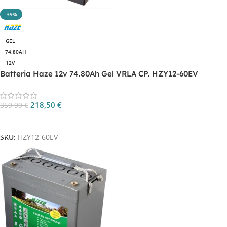
-39%
GEL
74.80AH
12V
Batteria Haze 12v 74.80Ah Gel VRLA CP. HZY12-60EV
218,50
€
359,99
€
Aggiungi Al Carrello
SKU:
HZY12-60EV