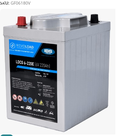
SKU:
GF06180V