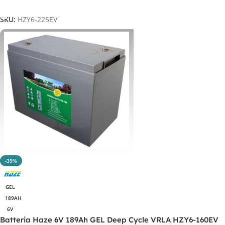
Aggiungi Al Carrello
SKU:
HZY6-225EV
-39%
GEL
189AH
6V
Batteria Haze 6V 189Ah GEL Deep Cycle VRLA HZY6-160EV