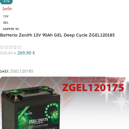
-51%
12V
GEL
AMPERE 90
Batteria Zenith 12V 90Ah GEL Deep Cycle ZGEL120185
269,90
€
550,83
€
Aggiungi Al Carrello
SKU:
ZGEL120185