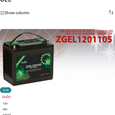
Show column
-51%
12V
GEL
135AH