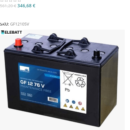
346,68
€
561,20
€
Aggiungi Al Carrello
SKU:
GF12105V