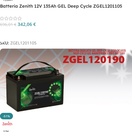
Batteria Zenith 12V 135Ah GEL Deep Cycle ZGEL1201105
342,06
€
696,01
€
Aggiungi Al Carrello
SKU:
ZGEL1201105
-51%
12V