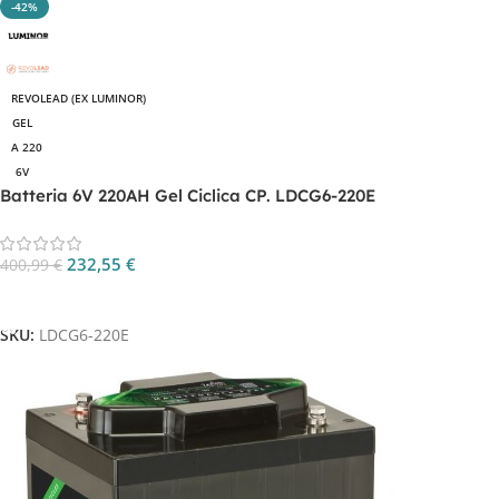
-42%
REVOLEAD (EX LUMINOR)
GEL
A 220
6V
Batteria 6V 220AH Gel Ciclica CP. LDCG6-220E
232,55
€
400,99
€
Aggiungi Al Carrello
SKU:
LDCG6-220E