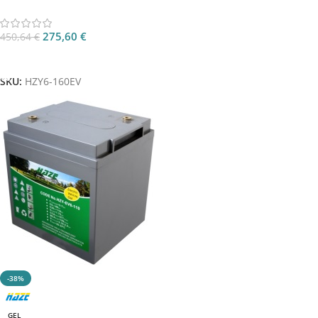
275,60
€
450,64
€
Aggiungi Al Carrello
SKU:
HZY6-160EV
-38%
GEL