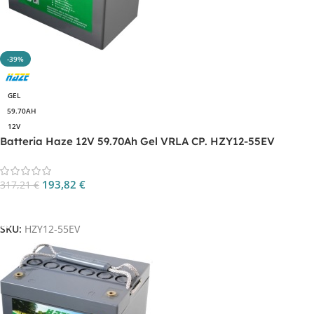
-39%
GEL
59.70AH
12V
Batteria Haze 12V 59.70Ah Gel VRLA CP. HZY12-55EV
193,82
€
317,21
€
Aggiungi Al Carrello
SKU:
HZY12-55EV