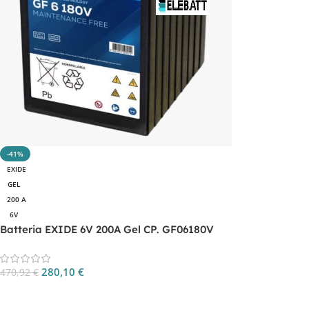
-41%
EXIDE
GEL
200 A
6V
Batteria EXIDE 6V 200A Gel CP. GF06180V
280,10
€
470,92
€
Aggiungi Al Carrello