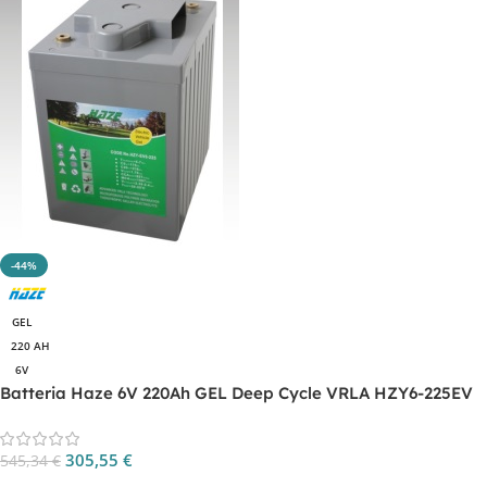
-44%
GEL
220 AH
6V
Batteria Haze 6V 220Ah GEL Deep Cycle VRLA HZY6-225EV
305,55
€
545,34
€