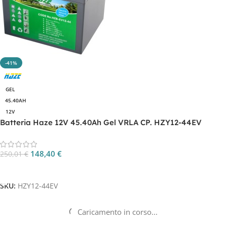
-41%
GEL
45.40AH
12V
Batteria Haze 12V 45.40Ah Gel VRLA CP. HZY12-44EV
148,40
€
250,01
€
Aggiungi Al Carrello
SKU:
HZY12-44EV
Caricamento in corso...