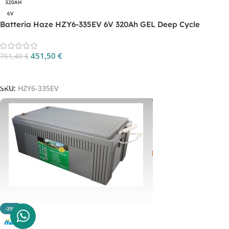
320AH
6V
Batteria Haze HZY6-335EV 6V 320Ah GEL Deep Cycle
451,50
€
761,40
€
Aggiungi Al Carrello
SKU:
HZY6-335EV
-39%