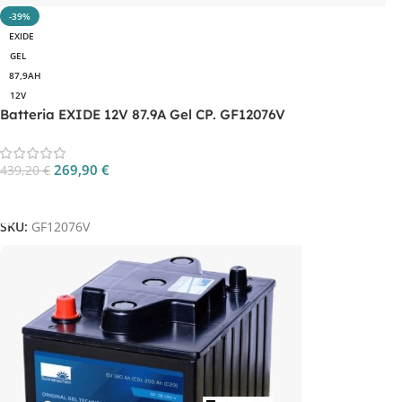
-39%
EXIDE
GEL
87,9AH
12V
Batteria EXIDE 12V 87.9A Gel CP. GF12076V
269,90
€
439,20
€
Aggiungi Al Carrello
SKU:
GF12076V