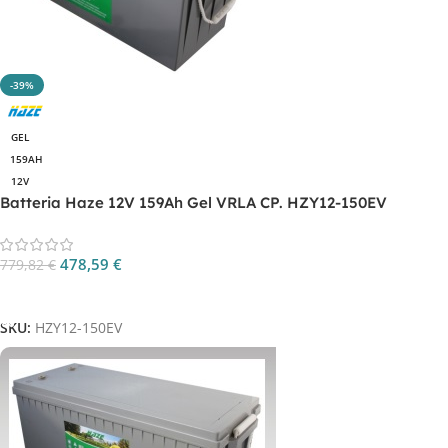
-39%
GEL
159AH
12V
Batteria Haze 12V 159Ah Gel VRLA CP. HZY12-150EV
478,59
€
779,82
€
Aggiungi Al Carrello
SKU:
HZY12-150EV