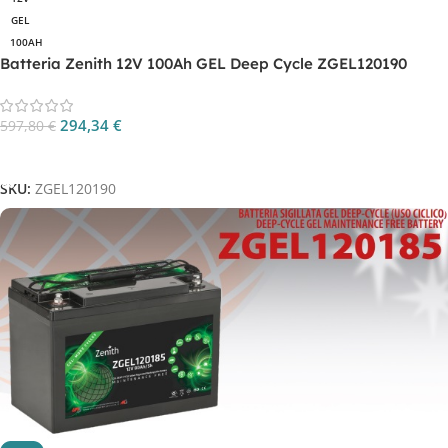
GEL
100AH
Batteria Zenith 12V 100Ah GEL Deep Cycle ZGEL120190
294,34
€
597,80
€
Aggiungi Al Carrello
SKU:
ZGEL120190