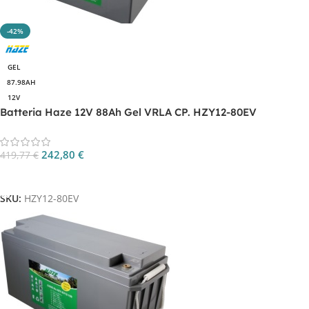
-42%
GEL
87.98AH
12V
Batteria Haze 12V 88Ah Gel VRLA CP. HZY12-80EV
242,80
€
419,77
€
Aggiungi Al Carrello
SKU:
HZY12-80EV