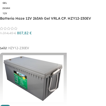
GEL
263AH
12V
Batteria Haze 12V 263Ah Gel VRLA CP. HZY12-230EV
807,82
€
1.314,49
€
Aggiungi Al Carrello
SKU:
HZY12-230EV