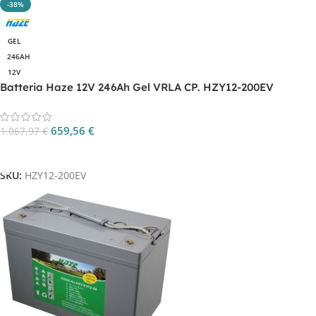
-38%
GEL
246AH
12V
Batteria Haze 12V 246Ah Gel VRLA CP. HZY12-200EV
659,56
€
1.067,97
€
Aggiungi Al Carrello
SKU:
HZY12-200EV