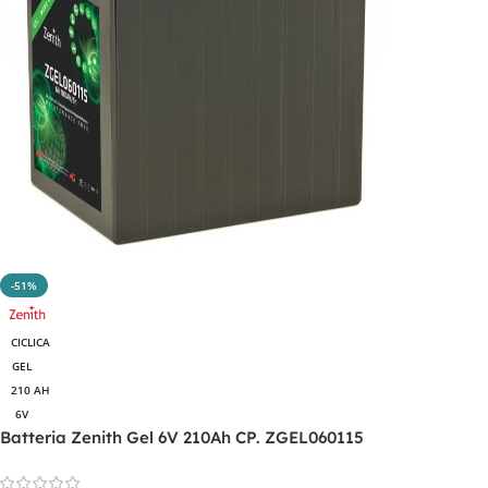
-51%
CICLICA
GEL
210 AH
6V
Batteria Zenith Gel 6V 210Ah CP. ZGEL060115