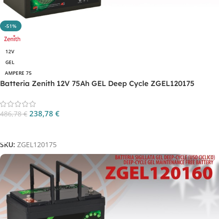
-51%
12V
GEL
AMPERE 75
Batteria Zenith 12V 75Ah GEL Deep Cycle ZGEL120175
238,78
€
486,78
€
Aggiungi Al Carrello
SKU:
ZGEL120175