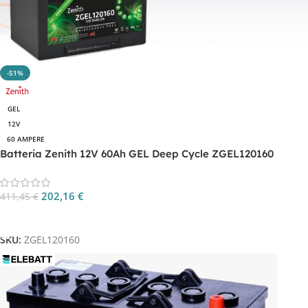
-51%
GEL
12V
60 AMPERE
Batteria Zenith 12V 60Ah GEL Deep Cycle ZGEL120160
202,16
€
411,45
€
Aggiungi Al Carrello
SKU:
ZGEL120160