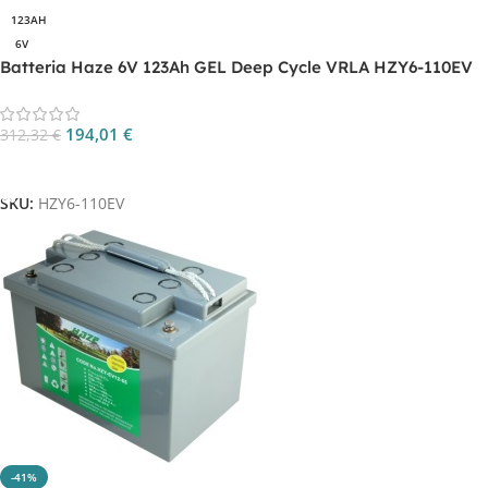
123AH
6V
Batteria Haze 6V 123Ah GEL Deep Cycle VRLA HZY6-110EV
194,01
€
312,32
€
Aggiungi Al Carrello
SKU:
HZY6-110EV
-41%