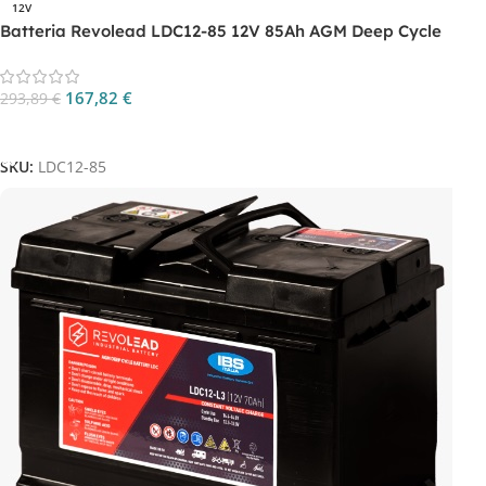
12V
Batteria Revolead LDC12-85 12V 85Ah AGM Deep Cycle
167,82
€
293,89
€
Aggiungi Al Carrello
SKU:
LDC12-85