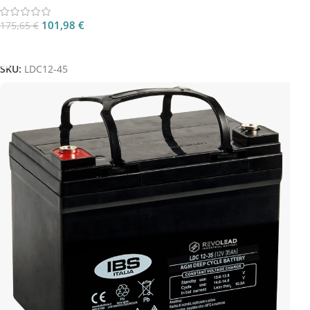
101,98
€
175,65
€
Aggiungi Al Carrello
SKU:
LDC12-45