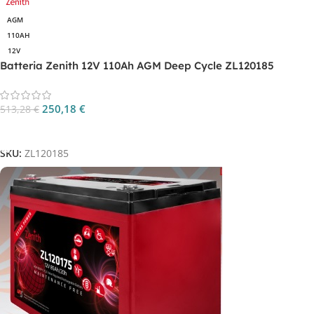
AGM
110AH
12V
Batteria Zenith 12V 110Ah AGM Deep Cycle ZL120185
250,18
€
513,28
€
Aggiungi Al Carrello
SKU:
ZL120185