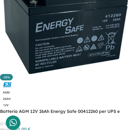
-38%
AGM
26AH
12V
Batteria AGM 12V 26Ah Energy Safe 00412260 per UPS e
backup
61,00
€
99,18
€