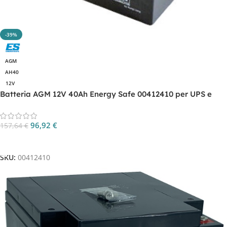
-39%
AGM
AH40
12V
Batteria AGM 12V 40Ah Energy Safe 00412410 per UPS e
backup
96,92
€
157,64
€
Aggiungi Al Carrello
SKU:
00412410