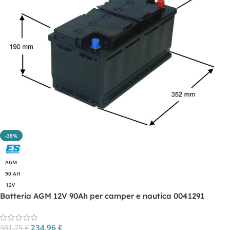
-38%
AGM
90 AH
12V
Batteria AGM 12V 90Ah per camper e nautica 0041291
234,96
€
381,75
€