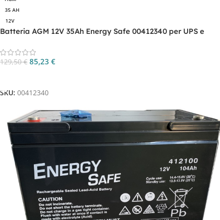
35 AH
12V
Batteria AGM 12V 35Ah Energy Safe 00412340 per UPS e
backup
85,23
€
129,50
€
Aggiungi Al Carrello
SKU:
00412340