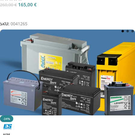
165,00
€
260,00
€
Aggiungi Al Carrello
SKU:
0041265
-34%
AGM