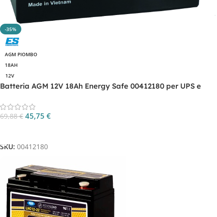
-35%
AGM PIOMBO
18AH
12V
Batteria AGM 12V 18Ah Energy Safe 00412180 per UPS e
backup
45,75
€
69,88
€
Aggiungi Al Carrello
SKU:
00412180