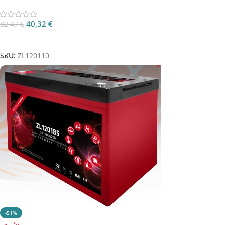
40,32
€
82,47
€
Aggiungi Al Carrello
SKU:
ZL120110
-51%