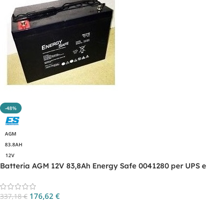
-48%
AGM
83.8AH
12V
Batteria AGM 12V 83,8Ah Energy Safe 0041280 per UPS e
backup
176,62
€
337,18
€
Aggiungi Al Carrello