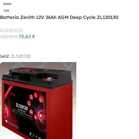
26AH
12V
Batteria Zenith 12V 26Ah AGM Deep Cycle ZL120130
75,63
€
152,99
€
Aggiungi Al Carrello
SKU:
ZL120130