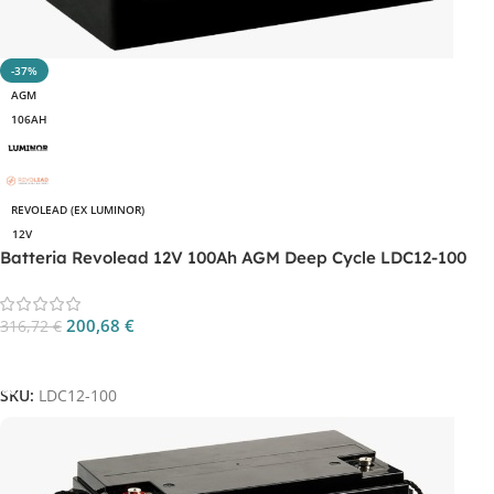
-37%
AGM
106AH
REVOLEAD (EX LUMINOR)
12V
Batteria Revolead 12V 100Ah AGM Deep Cycle LDC12-100
200,68
€
316,72
€
Aggiungi Al Carrello
SKU:
LDC12-100