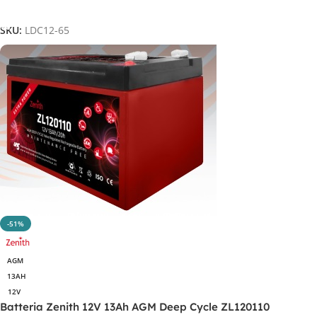
Aggiungi Al Carrello
SKU:
LDC12-65
-51%
AGM
13AH
12V
Batteria Zenith 12V 13Ah AGM Deep Cycle ZL120110