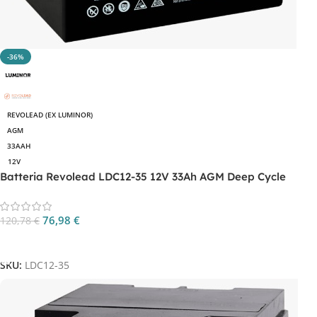
-36%
REVOLEAD (EX LUMINOR)
AGM
33AAH
12V
Batteria Revolead LDC12-35 12V 33Ah AGM Deep Cycle
76,98
€
120,78
€
Aggiungi Al Carrello
SKU:
LDC12-35