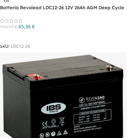
12V
Batteria Revolead LDC12-26 12V 26Ah AGM Deep Cycle
65,36
€
110,17
€
Aggiungi Al Carrello
SKU:
LDC12-26