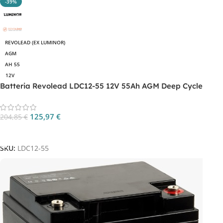
-39%
REVOLEAD (EX LUMINOR)
AGM
AH 55
12V
Batteria Revolead LDC12-55 12V 55Ah AGM Deep Cycle
125,97
€
204,85
€
Aggiungi Al Carrello
SKU:
LDC12-55