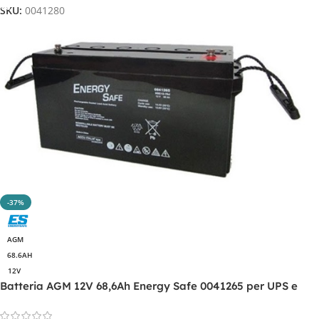
SKU:
0041280
-37%
AGM
68.6AH
12V
Batteria AGM 12V 68,6Ah Energy Safe 0041265 per UPS e
backup