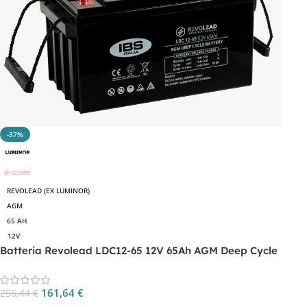
-37%
REVOLEAD (EX LUMINOR)
AGM
65 AH
12V
Batteria Revolead LDC12-65 12V 65Ah AGM Deep Cycle
161,64
€
256,44
€