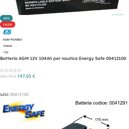
-46%
CALDO
AGM PIOMBO
104AH
12V
Batteria AGM 12V 104Ah per nautica Energy Safe 00412100
197,05
€
366,70
€
Aggiungi Al Carrello
SKU:
00412100