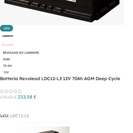
-38%
REVOLEAD (EX LUMINOR)
AGM
70 AH
12V
Batteria Revolead LDC12-L3 12V 70Ah AGM Deep Cycle
233,58
€
376,55
€
Aggiungi Al Carrello
SKU:
LDC12-L3