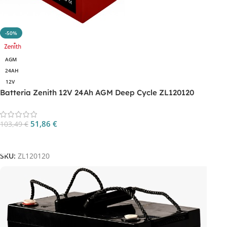
-50%
AGM
24AH
12V
Batteria Zenith 12V 24Ah AGM Deep Cycle ZL120120
51,86
€
103,49
€
Aggiungi Al Carrello
SKU:
ZL120120