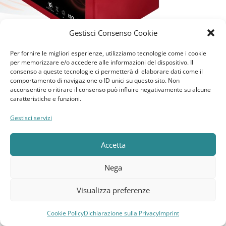
Gestisci Consenso Cookie
Per fornire le migliori esperienze, utilizziamo tecnologie come i cookie
-52%
per memorizzare e/o accedere alle informazioni del dispositivo. Il
consenso a queste tecnologie ci permetterà di elaborare dati come il
comportamento di navigazione o ID unici su questo sito. Non
AGM
acconsentire o ritirare il consenso può influire negativamente su alcune
86AH
caratteristiche e funzioni.
12V
Batteria Zenith 12V 86Ah AGM Deep Cycle ZL120175
Gestisci servizi
Accetta
219,97
€
453,69
€
Aggiungi Al Carrello
Nega
SKU:
ZL120175
Visualizza preferenze
Cookie Policy
Dichiarazione sulla Privacy
Imprint
Compara
Lista dei desideri
Carrello
Menu