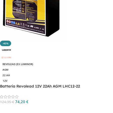
-40%
REVOLEAD (EX LUMINOR)
AGM
22 AH
12V
Batteria Revolead 12V 22Ah AGM LHC12-22
74,20
€
124,35
€
Aggiungi Al Carrello