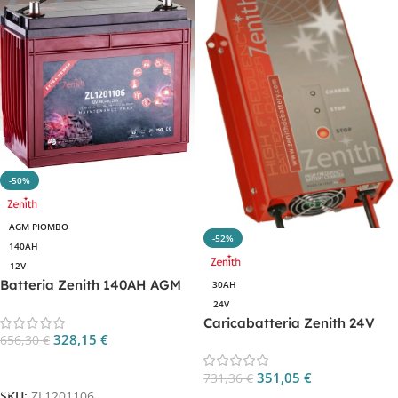
-50%
AGM PIOMBO
-52%
140AH
12V
Batteria Zenith 140AH AGM
30AH
ciclica CP. ZL1201106
24V
Caricabatteria Zenith 24V
328,15
€
656,30
€
30AH per batterie litio CP.
ZHF2430.LH
Aggiungi Al Carrello
351,05
€
731,36
€
SKU:
ZL1201106