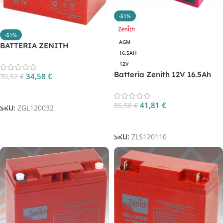
-51%
-51%
AGM
BATTERIA ZENITH
16.5AH
ZGL120032
12V
Batteria Zenith 12V 16.5Ah
34,58
€
70,52
€
AGM al silicone CP.
Aggiungi Al Carrello
ZLS120110
41,81
€
85,58
€
SKU:
ZGL120032
Aggiungi Al Carrello
SKU:
ZLS120110