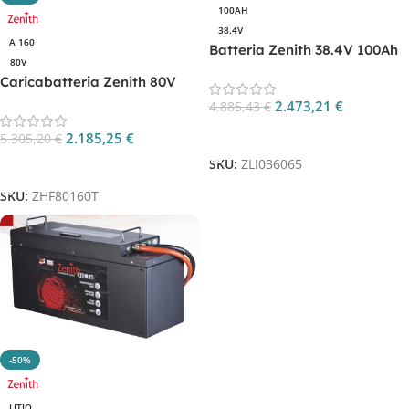
100AH
38.4V
A 160
Batteria Zenith 38.4V 100Ah
80V
al litio LifePO4 CP. ZLI036065
Caricabatteria Zenith 80V
160A Trifase CP. ZHF80160T
2.473,21
€
4.885,43
€
Aggiungi Al Carrello
2.185,25
€
5.305,20
€
SKU:
ZLI036065
Aggiungi Al Carrello
SKU:
ZHF80160T
-50%
LITIO