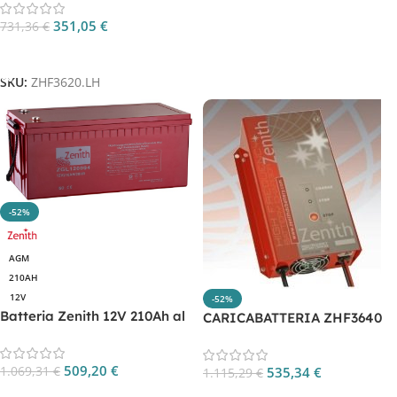
ZHF3620.LH
351,05
€
731,36
€
Aggiungi Al Carrello
SKU:
ZHF3620.LH
-52%
AGM
210AH
12V
-52%
Batteria Zenith 12V 210Ah al
CARICABATTERIA ZHF3640
piombo sigillata AGM CP.
ZGL120094
509,20
€
1.069,31
€
535,34
€
1.115,29
€
Aggiungi Al Carrello