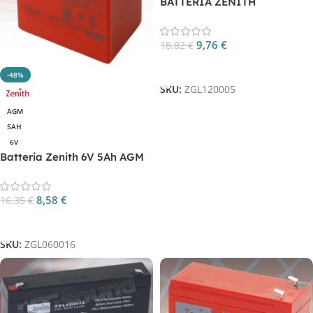
BATTERIA ZENITH
ZGL120005
9,76
€
18,82
€
Aggiungi Al Carrello
-48%
SKU:
ZGL120005
AGM
5AH
6V
Batteria Zenith 6V 5Ah AGM
al piombo sigillata CP.
ZGL060016
8,58
€
16,35
€
Aggiungi Al Carrello
SKU:
ZGL060016