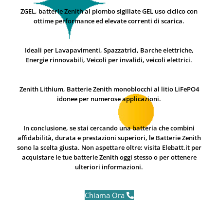
ZGEL, batterie Zenith al piombo sigillate GEL uso ciclico con
ottime performance ed elevate correnti di scarica.
Ideali per Lavapavimenti, Spazzatrici, Barche elettriche,
Energie rinnovabili, Veicoli per invalidi, veicoli elettrici.
Zenith Lithium, Batterie Zenith monoblocchi al litio LiFePO4
idonee per numerose applicazioni.
In conclusione, se stai cercando una batteria che combini
affidabilità, durata e prestazioni superiori
, le
Batterie Zenith
sono la scelta giusta. Non aspettare oltre: visita Elebatt.it per
acquistare le tue batterie Zenith oggi stesso o per ottenere
ulteriori informazioni.
Chiama Ora