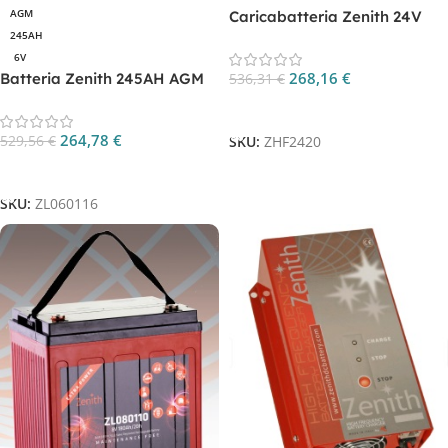
AGM
Caricabatteria Zenith 24V
245AH
20A Monofase CP. ZHF2420
6V
268,16
€
Batteria Zenith 245AH AGM
536,31
€
ciclica CP. ZL060116
Aggiungi Al Carrello
264,78
€
529,56
€
SKU:
ZHF2420
Aggiungi Al Carrello
SKU:
ZL060116