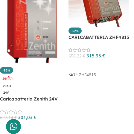
-52%
CARICABATTERIA ZHF4815
315,95
€
658,22
€
Aggiungi Al Carrello
-52%
SKU:
ZHF4815
20AH
24V
Caricabatteria Zenith 24V
20AH per batterie litio CP.
ZHF2420.LH
301,03
€
627,14
€
Aggiungi Al Carrello