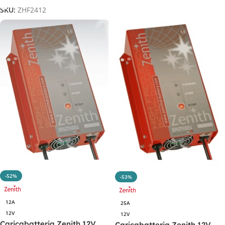
SKU:
ZHF2412
-52%
-53%
12A
25A
12V
12V
Caricabatteria Zenith 12V
Caricabatteria Zenith 12V