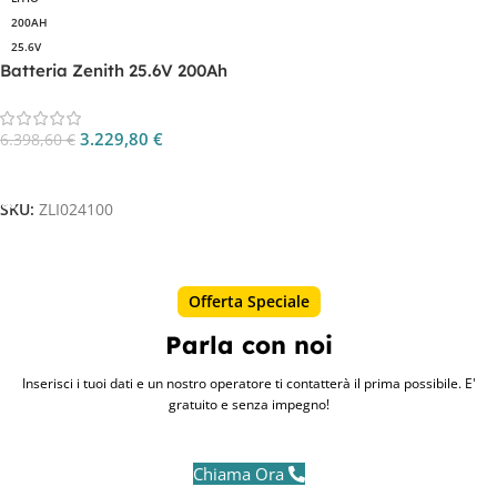
200AH
25.6V
Batteria Zenith 25.6V 200Ah
al litio LifePO4 CP.
ZLI024100
3.229,80
€
6.398,60
€
Aggiungi Al Carrello
SKU:
ZLI024100
Offerta Speciale
Parla con noi
Inserisci i tuoi dati e un nostro operatore ti contatterà il prima possibile. E'
gratuito e senza impegno!
Chiama Ora