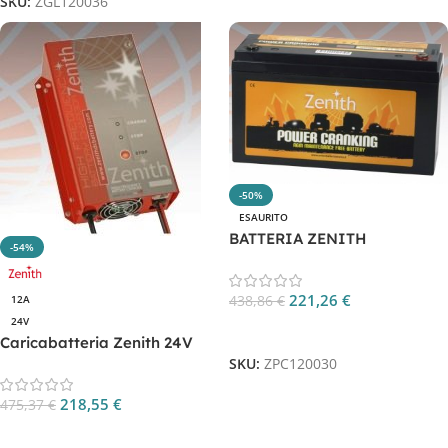
SKU:
ZGL120036
-50%
ESAURITO
BATTERIA ZENITH
-54%
ZPC120030
221,26
€
12A
438,86
€
24V
Leggi Tutto
Caricabatteria Zenith 24V
12A Monofase CP. ZHF2412
SKU:
ZPC120030
218,55
€
475,37
€
Aggiungi Al Carrello