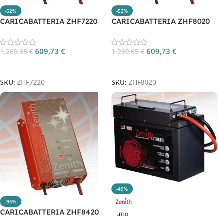
-52%
-52%
CARICABATTERIA ZHF7220
CARICABATTERIA ZHF8020
609,73
€
609,73
€
1.269,65
€
1.269,65
€
Aggiungi Al Carrello
Aggiungi Al Carrello
SKU:
ZHF7220
SKU:
ZHF8020
-49%
-95%
CARICABATTERIA ZHF8420
LITIO