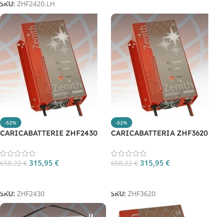
SKU:
ZHF2420.LH
-52%
-52%
CARICABATTERIE ZHF2430
CARICABATTERIA ZHF3620
315,95
€
315,95
€
658,22
€
658,22
€
Aggiungi Al Carrello
Aggiungi Al Carrello
SKU:
ZHF2430
SKU:
ZHF3620