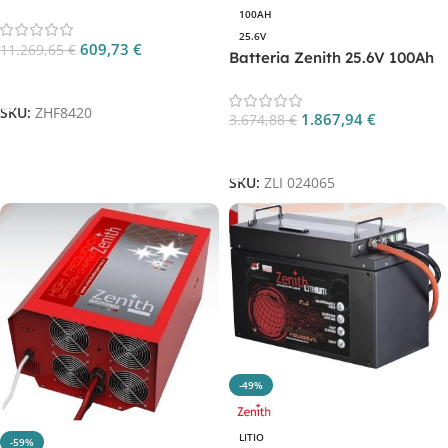
100AH
25.6V
609,73
€
11.269,65
€
Batteria Zenith 25.6V 100Ah
al litio LifePO4 CP.
Aggiungi Al Carrello
ZLI024065
SKU:
ZHF8420
1.867,94
€
3.674,88
€
Aggiungi Al Carrello
SKU:
ZLI 024065
-49%
LITIO
-59%