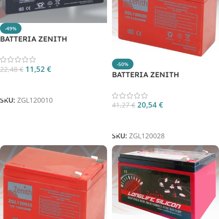
-49%
BATTERIA ZENITH
ZGL120010
-50%
11,52
€
22,48
€
BATTERIA ZENITH
Aggiungi Al Carrello
ZGL120028
SKU:
ZGL120010
20,54
€
41,27
€
Aggiungi Al Carrello
SKU:
ZGL120028