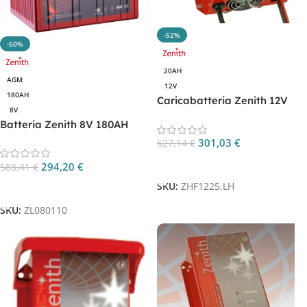
-52%
-50%
20AH
AGM
12V
180AH
Caricabatteria Zenith 12V
8V
20AH per batterie litio CP.
Batteria Zenith 8V 180AH
ZHF1225.LH
AGM ciclica CP. ZL080110
301,03
€
627,14
€
Aggiungi Al Carrello
294,20
€
588,41
€
SKU:
ZHF1225.LH
Aggiungi Al Carrello
SKU:
ZL080110