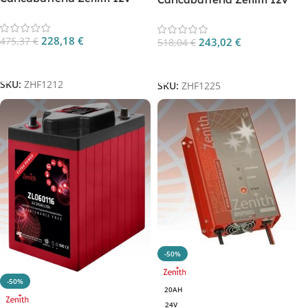
12A Monofase CP. ZHF1212
25A Monofase CP. ZHF1225
228,18
€
475,37
€
243,02
€
518,04
€
Aggiungi Al Carrello
Aggiungi Al Carrello
SKU:
ZHF1212
SKU:
ZHF1225
-50%
-50%
20AH
24V