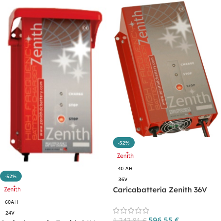
-52%
40 AH
-52%
36V
Caricabatteria Zenith 36V
40AH per batterie litio CP.
60AH
ZHF3640.LH
24V
596,55
€
1.242,81
€