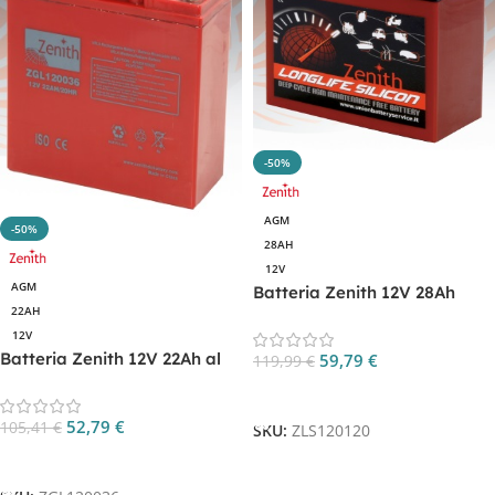
-50%
AGM
-50%
28AH
12V
AGM
Batteria Zenith 12V 28Ah
22AH
AGM al silicone CP.
12V
ZLS120120
Batteria Zenith 12V 22Ah al
59,79
€
119,99
€
piombo sigillata AGM CP.
Aggiungi Al Carrello
ZGL120036
52,79
€
105,41
€
SKU:
ZLS120120
Aggiungi Al Carrello