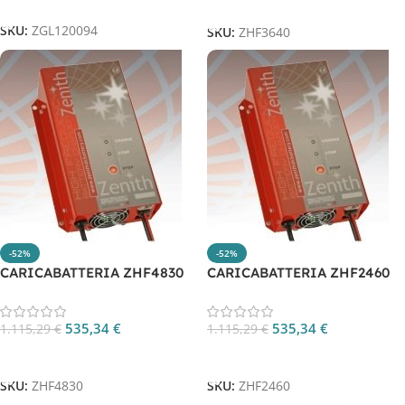
Aggiungi Al Carrello
SKU:
ZGL120094
SKU:
ZHF3640
-52%
-52%
CARICABATTERIA ZHF4830
CARICABATTERIA ZHF2460
535,34
€
535,34
€
1.115,29
€
1.115,29
€
Aggiungi Al Carrello
Aggiungi Al Carrello
SKU:
ZHF4830
SKU:
ZHF2460