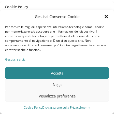
Cookie Policy
Gestisci Consenso Cookie
Dichiarazione sulla Privacy
Per fornire le migliori esperienze, utilizziamo tecnologie come i cookie
Imprint
per memorizzare e/o accedere alle informazioni del dispositivo. Il
consenso a queste tecnologie ci permetterà di elaborare dati come il
comportamento di navigazione o ID unici su questo sito. Non
Termini e Condizioni
acconsentire o ritirare il consenso può influire negativamente su alcune
caratteristiche e funzioni.
Disconoscimento
Gestisci servizi
Pagine Dedicate
Accetta
Raffrescatori Evaporativi Industriali
Nega
CLIENTE
Visualizza preferenze
Bacheca cliente
Cookie Policy
Dichiarazione sulla Privacy
Imprint
Compara
Lista dei desideri
Carrello
Menu
Ordini