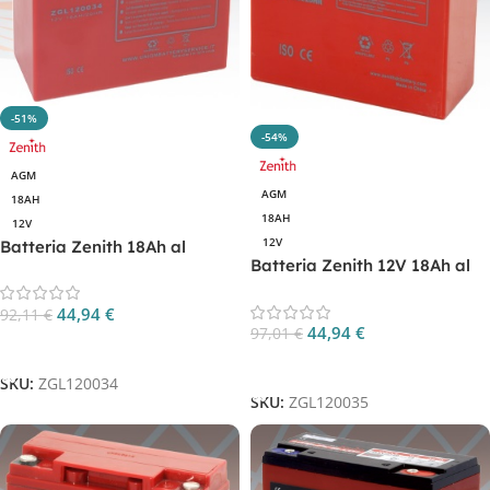
-51%
-54%
AGM
AGM
18AH
18AH
12V
12V
Batteria Zenith 18Ah al
Batteria Zenith 12V 18Ah al
piombo sigillata AGM CP.
piombo sigillata AGM CP.
ZGL120034
ZGL120035
44,94
€
92,11
€
44,94
€
97,01
€
Aggiungi Al Carrello
Aggiungi Al Carrello
SKU:
ZGL120034
SKU:
ZGL120035