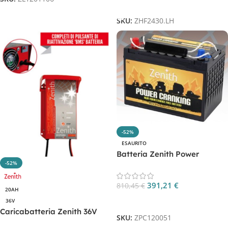
Aggiungi Al Carrello
SKU:
ZHF2430.LH
-52%
ESAURITO
Batteria Zenith Power
-52%
Cranking 12V 65Ah AGM CP.
ZPC120051
391,21
€
810,45
€
20AH
Leggi Tutto
36V
Caricabatteria Zenith 36V
SKU:
ZPC120051
20AH per batterie litio CP.