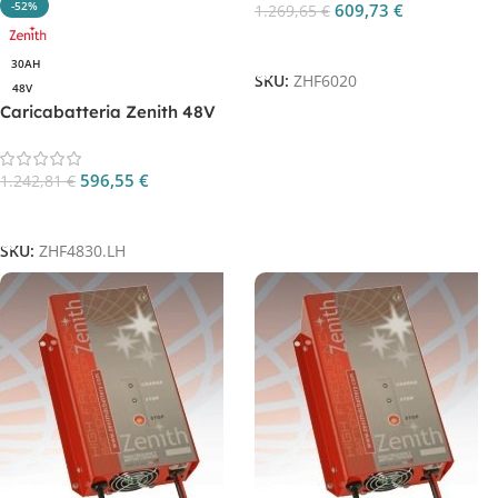
-52%
609,73
€
1.269,65
€
Aggiungi Al Carrello
30AH
SKU:
ZHF6020
48V
Caricabatteria Zenith 48V
30AH per batterie litio CP.
ZHF4830.LH
596,55
€
1.242,81
€
Aggiungi Al Carrello
SKU:
ZHF4830.LH