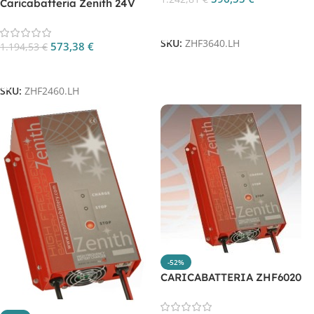
Caricabatteria Zenith 24V
60AH per batterie litio CP.
Aggiungi Al Carrello
ZHF2460.LH
SKU:
ZHF3640.LH
573,38
€
1.194,53
€
Aggiungi Al Carrello
SKU:
ZHF2460.LH
-52%
CARICABATTERIA ZHF6020