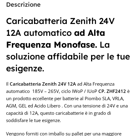
PRODUTTORE
Descrizione
CAPACITÀ IN AH
Zenith
Caricabatteria Zenith 24V
12A automatico
ad Alta
20Ah
CAPACITÀ IN AH
Frequenza Monofase.
La
TENSIONE IN VOLT
25A
soluzione affidabile per le tue
24V
esigenze.
TENSIONE IN VOLT
12V
Il
Caricabatteria Z
enith 24V 12A
ad Alta Frequenza
automatico 185V – 265V, ciclo IWoP / IUoP
CP. ZHF2412
è
un prodotto eccellente per batterie al Piombo SLA, VRLA,
AGM, GEL ed Acido Libero . Con una tensione di 24V e una
capacità di 12A, questo caricabatterie è in grado di
soddisfare le tue esigenze.
Vengono forniti con imballo su pallet per una maggiore