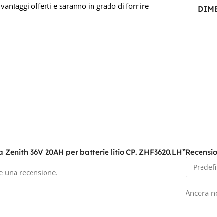
i vantaggi offerti e saranno in grado di fornire
DIM
59 × 
PRO
CAPA
TEN
12V
a Zenith 36V 20AH per batterie litio CP. ZHF3620.LH”
Recensio
e una recensione.
Ancora no