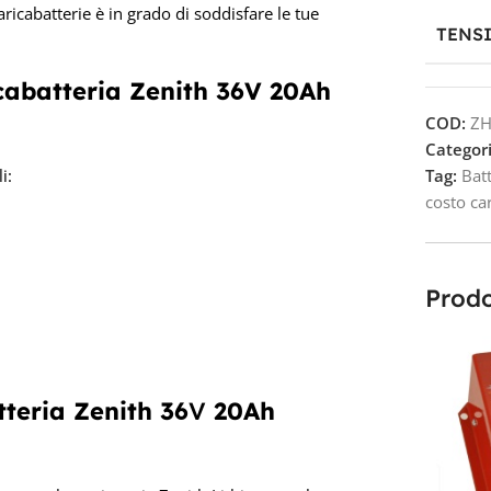
icabatterie è in grado di soddisfare le tue
TENS
cabatteria Z
enith 36V 20Ah
COD:
ZH
Categori
i:
Tag:
Batt
costo ca
Prodo
teria Zenith 36
V
20Ah