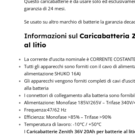
Questo caricabatterie è da usare solo ed esclusivamen
garanzia di 24 mesi.
Se usato su altro marchio di batterie la garanzia deca
Informazioni sul
Caricabatteria 
al litio
La corrente d’uscita nominale è CORRENTE COSTANT
Tutti gli apparecchi sono forniti con il cavo di aliment
alimentazione SHUKO 16A)
Gli apparecchi vengono forniti completi di cavi d’us
alla batteria
I connettori di collegamento alla batteria sono fornibil
Alimentazione: Monofase 185V/265V – Trifase 340V
Frequenza:47/62 Hz
Efficienza: Monofase >85% – Trifase >90%
Temperatura di lavoro: -10°C / +50°C
I
Caricabatterie Zenith 36V 20Ah
per batterie al liti