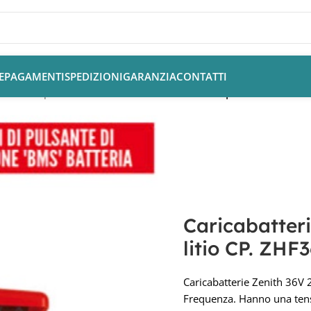
E
PAGAMENTI
SPEDIZIONI
GARANZIA
CONTATTI
terie Camper
/
Caricabatteria Zenith 36V 20AH per batterie liti
Caricabatter
litio CP. ZHF
Caricabatterie Zenith 36V 
Frequenza. Hanno una tens