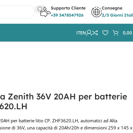
Supporto Cliente
Consegne
+39 3478547926
2/3 Giorni Ital
IT
EN
0,0
o CP. ZHF3620.LH
ia Zenith 36V 20AH per batterie
3620.LH
20AH per batterie litio CP. ZHF3620.LH, automatici ad Alta
ione di 36V, una capacità di 20Ah/20h e dimensioni 259 x 145 x