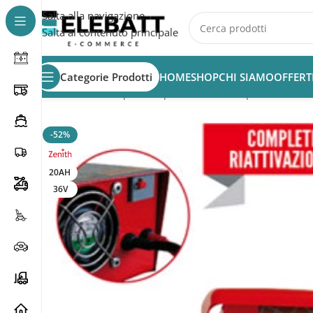
Salta alla navigazione
Salta al contenuto principale
Categorie Prodotti
HOME
SHOP
CHI SIAMO
OFFERT
Home
/
Batterie per Camper
/
Batterie Camper
/
Caricabat
-52%
20AH
36V