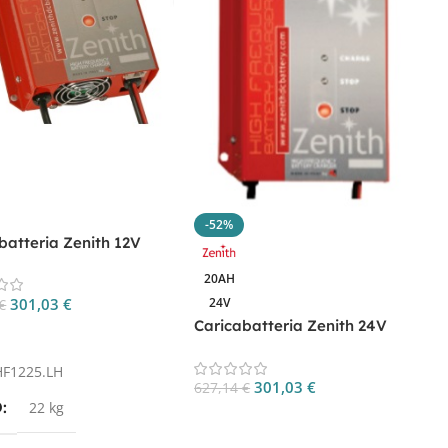
-52%
batteria Zenith 12V
r batterie litio CP.
C
20AH
25.LH
3
301,03
€
24V
€
Z
Caricabatteria Zenith 24V
7
gi Al Carrello
20AH per batterie litio CP.
ZHF2420.LH
HF1225.LH
301,03
€
627,14
€
S
O
22 kg
Aggiungi Al Carrello