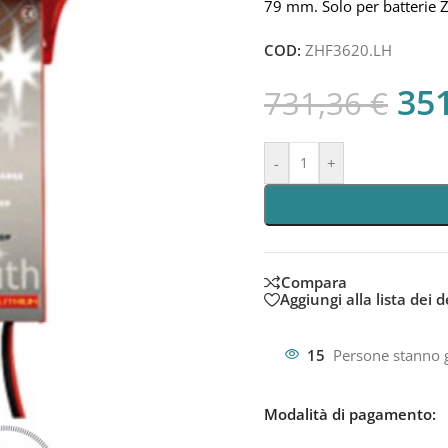
79 mm. Solo per batterie Z
COD:
ZHF3620.LH
35
731,36
€
-
+
Compara
Aggiungi alla lista dei d
15
Persone stanno 
Modalità di pagamento: