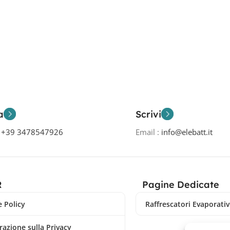
a
Scrivi
o
+39 3478547926
Email :
info@elebatt.it
R
Pagine Dedicate
 Policy
Raffrescatori Evaporativi
razione sulla Privacy