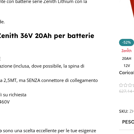
te con batterie serie Zenith Lithium con la
de.
Zenith 36V 20Ah
per batterie
-52%
E
20AH
azione (inclusa, dove possibile, la spina di
12V
Carica
20AH pe
cita 2,5MT, ma SENZA connettore di collegamento
ZHF12
627,14
i su richiesta
Aggiun
/460V
SKU:
Z
PES
o
sono una scelta eccellente per le tue esigenze