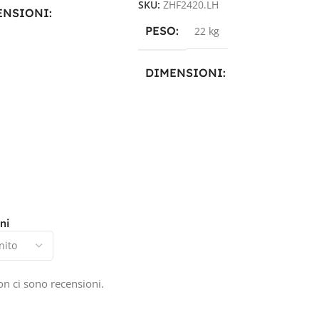
SKU:
ZHF2420.LH
ENSIONI
PESO
22 kg
59 × 26,5 cm
DIMENSIONI
DUTTORE
Zenith
59 × 59 × 26,5 cm
CITÀ IN AH
20Ah
PRODUTTORE
Zenith
SIONE IN VOLT
CAPACITÀ IN AH
20Ah
ni
TENSIONE IN VOLT
24V
n ci sono recensioni.