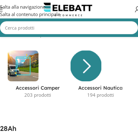
Salta alla navigazione
Salta al contenuto principale
Home
/
Prodotto Capacità in AH
/
28Ah
Visualizzazione di 2 risultati
Accessori Camper
Accessori Nautica
203 prodotti
194 prodotti
28Ah