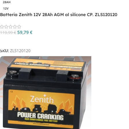
28AH
12V
Batteria Zenith 12V 28Ah AGM al silicone CP. ZLS120120
59,79
€
119,99
€
Aggiungi Al Carrello
SKU:
ZLS120120