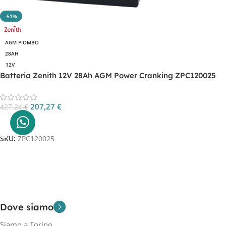
-51%
AGM PIOMBO
28AH
12V
Batteria Zenith 12V 28Ah AGM Power Cranking ZPC120025
207,27
€
427,24
€
Aggiungi Al Carrello
SKU:
ZPC120025
Dove siamo
Siamo a Torino