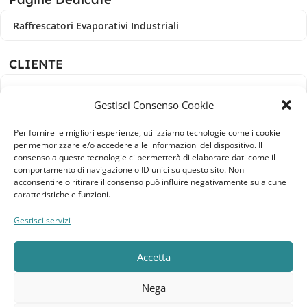
Raffrescatori Evaporativi Industriali
CLIENTE
Bacheca cliente
Gestisci Consenso Cookie
Ordini
Per fornire le migliori esperienze, utilizziamo tecnologie come i cookie
per memorizzare e/o accedere alle informazioni del dispositivo. Il
Download
consenso a queste tecnologie ci permetterà di elaborare dati come il
comportamento di navigazione o ID unici su questo sito. Non
Indirizzi
acconsentire o ritirare il consenso può influire negativamente su alcune
caratteristiche e funzioni.
Metodi di pagamento
Gestisci servizi
Dettagli account
Accetta
Lista dei desideri
Nega