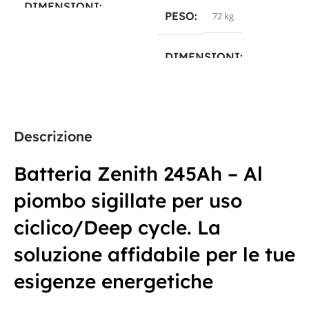
DIMENSIONI
PESO
72 kg
30,6 × 16,9 × 22 cm
DIMENSIONI
PRODUTTORE
26 × 18 × 27 cm
Zenith
PRODUTTORE
Descrizione
TECNOLOGIA
AGM
Zenith
Batteria Zenith 245Ah – Al
CAPACITÀ IN AH
piombo sigillate per uso
CAPACITÀ IN AH
ciclico/Deep cycle. La
200Ah
225AH
soluzione affidabile per le tue
TENSIONE IN VOLT
esigenze energetiche
TECNOLOGIA
AGM
6V