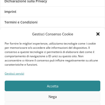
Dichiarazione sulla Privacy
Imprint
Termini e Condizioni
Disconoscimento
Gestisci Consenso Cookie
Per fornire le migliori esperienze, utilizziamo tecnologie come i cookie
Pagine Dedicate
per memorizzare e/o accedere alle informazioni del dispositivo. Il
consenso a queste tecnologie ci permetterà di elaborare dati come il
Raffrescatori Evaporativi Industriali
comportamento di navigazione o ID unici su questo sito. Non
acconsentire o ritirare il consenso può influire negativamente su alcune
caratteristiche e funzioni.
CLIENTE
Gestisci servizi
Bacheca cliente
Accetta
Ordini
Nega
Download