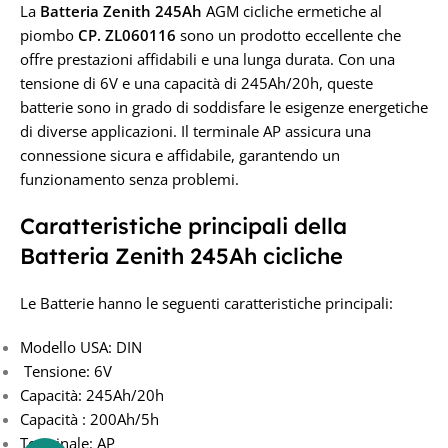
La
Batteria Zenith 245Ah
AGM cicliche ermetiche al
TENSIONE IN VOLT
piombo
CP. ZL060116
sono un prodotto eccellente che
offre prestazioni affidabili e una lunga durata. Con una
6V
tensione di 6V e una capacità di 245Ah/20h, queste
batterie sono in grado di soddisfare le esigenze energetiche
di diverse applicazioni. Il terminale AP assicura una
connessione sicura e affidabile, garantendo un
funzionamento senza problemi.
Caratteristiche principali della
Batteria Zenith 245Ah cicliche
Le Batterie hanno le seguenti caratteristiche principali:
Modello USA: DIN
Tensione: 6V
Capacità: 245Ah/20h
Capacità : 200Ah/5h
Terminale: AP