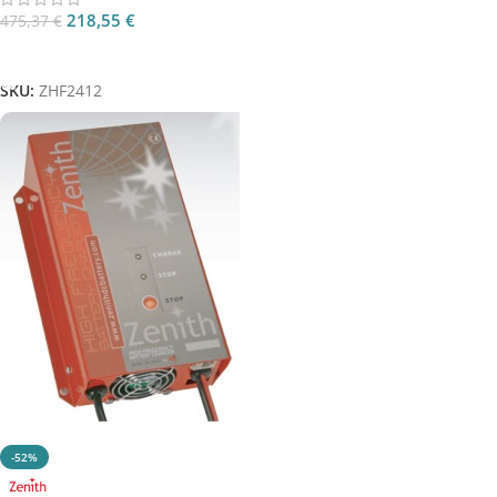
218,55
€
475,37
€
Aggiungi Al Carrello
SKU:
ZHF2412
-52%