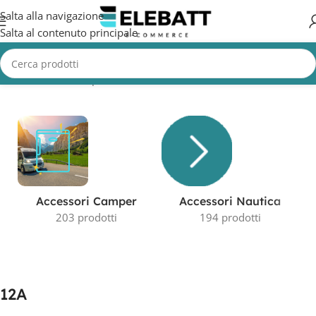
Salta alla navigazione
Salta al contenuto principale
Home
/
Prodotto Capacità in AH
/
12A
Visualizzazione di 2 risultati
Accessori Camper
Accessori Nautica
203 prodotti
194 prodotti
12A