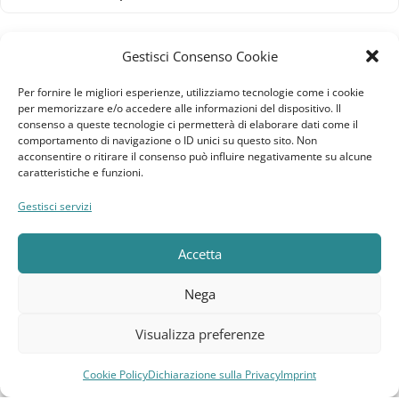
CLIENTE
Gestisci Consenso Cookie
Bacheca cliente
Per fornire le migliori esperienze, utilizziamo tecnologie come i cookie
per memorizzare e/o accedere alle informazioni del dispositivo. Il
Ordini
consenso a queste tecnologie ci permetterà di elaborare dati come il
comportamento di navigazione o ID unici su questo sito. Non
Download
acconsentire o ritirare il consenso può influire negativamente su alcune
caratteristiche e funzioni.
Indirizzi
Gestisci servizi
Metodi di pagamento
Accetta
Dettagli account
Nega
Lista dei desideri
Visualizza preferenze
Elebatt.it © 2023
Cookie Policy
Dichiarazione sulla Privacy
Realizzato da
Kingart.it
Imprint
.
Compara
Lista dei desideri
Carrello
Menu