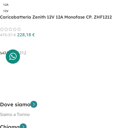
12A
12V
Caricabatteria Zenith 12V 12A Monofase CP. ZHF1212
228,18
€
475,37
€
Aggiungi Al Carrello
SKU:
ZHF1212
Dove siamo
Siamo a Torino
Chiama