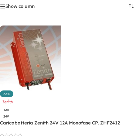
Show column
-54%
12A
24V
Caricabatteria Zenith 24V 12A Monofase CP. ZHF2412