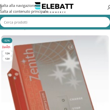
Salta alla navigazione
Salta al contenuto principale
Home
/
Batterie per Nautica
/
Batterie Nautica
/
Caricabatterie Barca
-52%
12A
12V