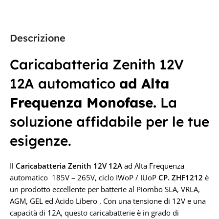
PRODUTTORE
23,3 × 12 × 6,4 cm
Zenith
PRODUTTORE
Descrizione
CAPACITÀ IN AH
Zenith
Caricabatteria Zenith 12V
12A automatico
ad Alta
20Ah
CAPACITÀ IN AH
Frequenza Monofase.
La
TENSIONE IN VOLT
25A
soluzione affidabile per le tue
24V
esigenze.
TENSIONE IN VOLT
12V
Il
Caricabatteria Z
enith 12V 12A
ad Alta Frequenza
automatico 185V – 265V, ciclo IWoP / IUoP
CP. ZHF1212
è
un prodotto eccellente per batterie al Piombo SLA, VRLA,
AGM, GEL ed Acido Libero . Con una tensione di 12V e una
capacità di 12A, questo caricabatterie è in grado di