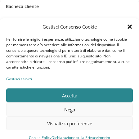
Bacheca cliente
Ordini
Gestisci Consenso Cookie
Download
Per fornire le migliori esperienze, utilizziamo tecnologie come i cookie
per memorizzare e/o accedere alle informazioni del dispositivo. Il
Indirizzi
consenso a queste tecnologie ci permetterà di elaborare dati come il
comportamento di navigazione o ID unici su questo sito. Non
acconsentire o ritirare il consenso può influire negativamente su alcune
Metodi di pagamento
caratteristiche e funzioni.
Dettagli account
Gestisci servizi
Lista dei desideri
Accetta
Nega
Elebatt.it © 2023
Realizzato da
Kingart.it
.
Visualizza preferenze
Cookie Policy
Dichiarazione sulla Privacy
Imprint