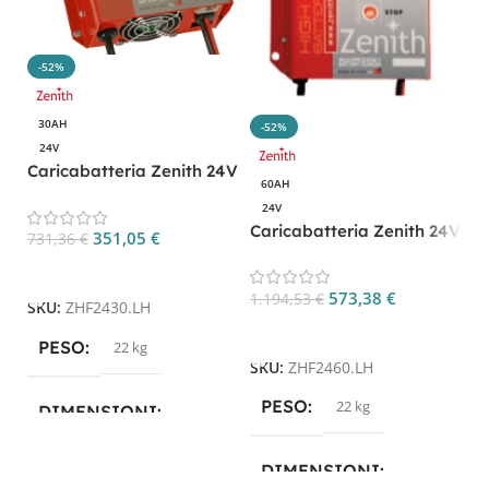
L
-52%
Ba
10
30AH
-52%
Z
24V
3.
Caricabatteria Zenith 24V
60AH
30AH per batterie litio CP.
24V
ZHF2430.LH
Caricabatteria Zenith 24V
351,05
€
S
731,36
€
60AH per batterie litio CP.
Aggiungi Al Carrello
ZHF2460.LH
573,38
€
1.194,53
€
SKU:
ZHF2430.LH
Aggiungi Al Carrello
PESO
22 kg
SKU:
ZHF2460.LH
PESO
22 kg
DIMENSIONI
59 × 59 × 26,5 cm
DIMENSIONI