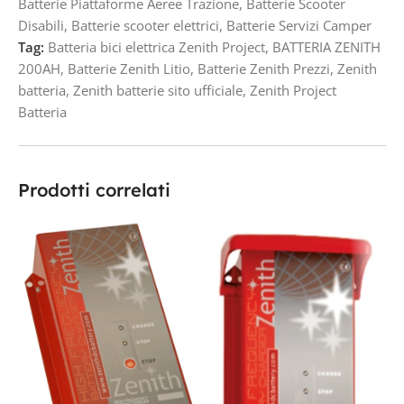
Batterie Piattaforme Aeree Trazione
,
Batterie Scooter
Disabili
,
Batterie scooter elettrici
,
Batterie Servizi Camper
Tag:
Batteria bici elettrica Zenith Project
,
BATTERIA ZENITH
200AH
,
Batterie Zenith Litio
,
Batterie Zenith Prezzi
,
Zenith
batteria
,
Zenith batterie sito ufficiale
,
Zenith Project
Batteria
Prodotti correlati