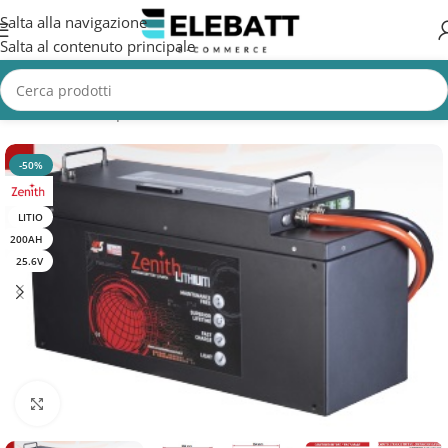
Salta alla navigazione
Salta al contenuto principale
Home
/
Batterie per Veicoli Elettrici
/
Batterie Golf Cart
-50%
LITIO
200AH
25.6V
Clicca per ingrandire