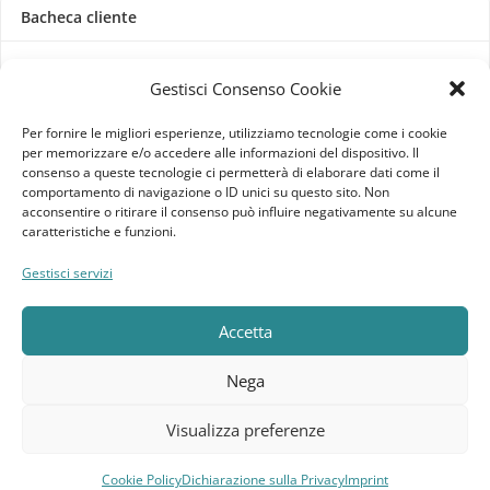
Bacheca cliente
Ordini
Gestisci Consenso Cookie
Download
Per fornire le migliori esperienze, utilizziamo tecnologie come i cookie
per memorizzare e/o accedere alle informazioni del dispositivo. Il
Indirizzi
consenso a queste tecnologie ci permetterà di elaborare dati come il
comportamento di navigazione o ID unici su questo sito. Non
acconsentire o ritirare il consenso può influire negativamente su alcune
Metodi di pagamento
caratteristiche e funzioni.
Dettagli account
Gestisci servizi
Lista dei desideri
Accetta
Nega
Elebatt.it © 2023
Realizzato da
Kingart.it
.
Visualizza preferenze
Cookie Policy
Dichiarazione sulla Privacy
Imprint