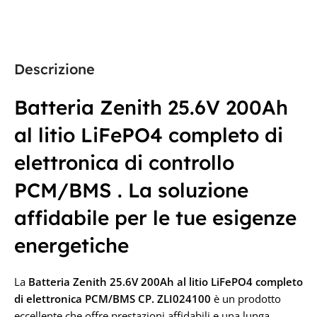
59 × 59 × 26,5 cm
PRODUTTORE
Zenith
PRODUTTORE
Descrizione
Zenith
CAPACITÀ IN AH
Batteria Zenith 25.6V 200Ah
al litio LiFePO4 completo di
30Ah
CAPACITÀ IN AH
elettronica di controllo
60Ah
TENSIONE IN VOLT
PCM/BMS . La soluzione
affidabile per le tue esigenze
24V
TENSIONE IN VOLT
energetiche
24V
La
Batteria Zenith 25.6V 200Ah al litio LiFePO4 completo
di elettronica PCM/BMS
CP. ZLI024100
è un prodotto
eccellente che offre prestazioni affidabili e una lunga