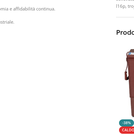
l16p
,
tr
a e affidabilità continua.
striale.
Prodo
-38%
CALD