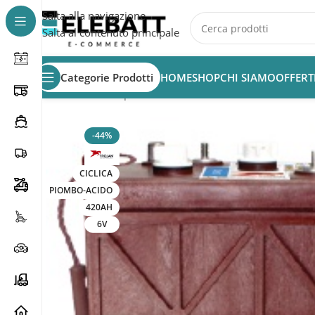
Salta alla navigazione
Salta al contenuto principale
Categorie Prodotti
HOME
SHOP
CHI SIAMO
OFFERT
Home
/
Batterie per Fotovoltaico
/
Batterie Fotovoltaico
-44%
CICLICA
PIOMBO-ACIDO
420AH
6V