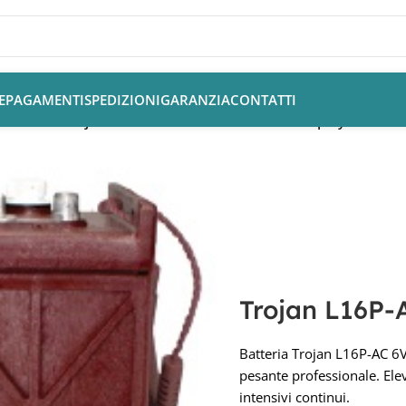
E
PAGAMENTI
SPEDIZIONI
GARANZIA
CONTATTI
 AGM e Gel
/
Trojan L16P-AC 6V 420Ah Batteria Deep Cycle
Trojan L16P-
Batteria Trojan L16P-AC 6V
pesante professionale. Elev
intensivi continui.