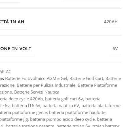
ITÀ IN AH
420AH
IONE IN VOLT
6V
6P-AC
e:
Batterie Fotovoltaico AGM e Gel
,
Batterie Golf Cart
,
Batterie
Trazione
,
Batterie per Pulizia Industriale
,
Batterie Piattaforme
azione
,
Batterie Servizi Nautica
teria deep cycle 420Ah
,
batteria golf cart 6v
,
batteria
ale 6v
,
batteria l16 6v
,
batteria nautica 6V
,
batteria piattaforme
atteria piattaforme genie
,
batteria piattaforme haulotte
,
piattaforme jlg
,
batteria piombo acido deep cycle
,
batteria
ri
,
batteria trazione pesante
,
batteria trojan 6v
,
trojan battery