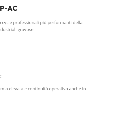
PRO
6P-AC
cycle professionali più performanti della
TEC
dustriali gravose.
CICLI
CAPA
390A
e
TEN
mia elevata e continuità operativa anche in
6V