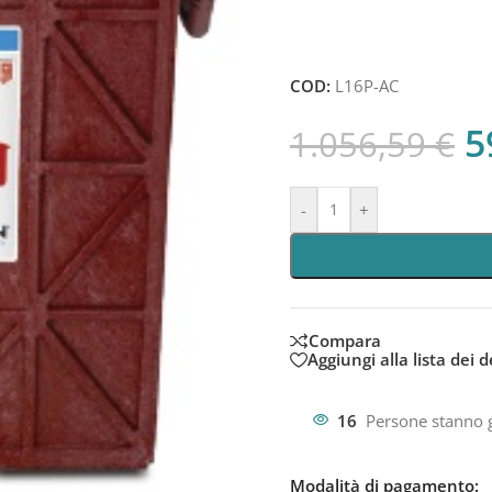
COD:
L16P-AC
5
1.056,59
€
-
+
Compara
Aggiungi alla lista dei d
16
Persone stanno 
Modalità di pagamento: