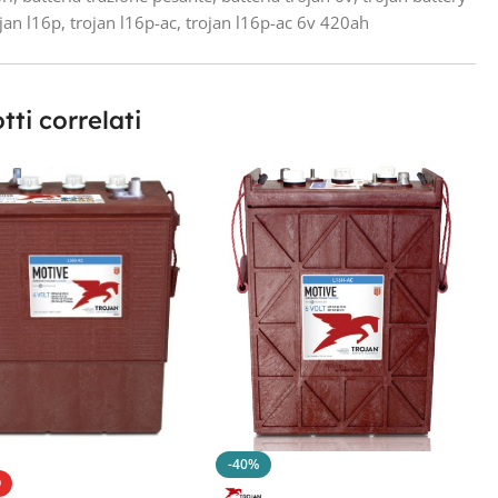
ojan l16p
,
trojan l16p-ac
,
trojan l16p-ac 6v 420ah
tti correlati
-40%
O