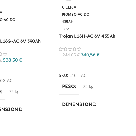
CICLICA
CA
PIOMBO-ACIDO
O-ACIDO
435AH
6V
Trojan L16H-AC 6V 435Ah
 L16G-AC 6V 390Ah
Batteria Deep Cycle
ia Deep Cycle
B
740,56
€
1.244,05
€
538,50
€
6
€
Aggiungi Al Carrello
gi Al Carrello
6
SKU:
L16H-AC
16G-AC
PESO
72 kg
O
72 kg
S
DIMENSIONI
ENSIONI
29,6 × 17,6 × 42,5 cm
× 17,4 × 41,7 cm