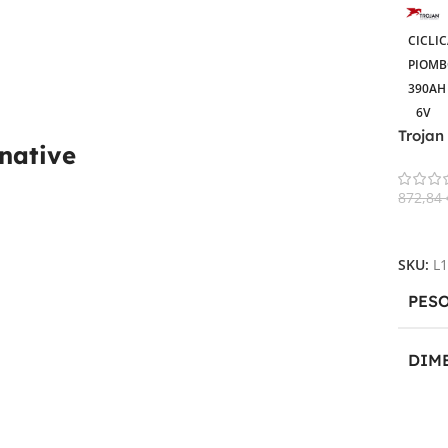
CICLI
PIOMB
390AH
6V
Trojan
rnative
Batter
872,84
Aggiun
SKU:
L
PES
DIM
31,1 