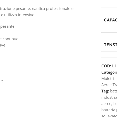
, trazione pesante, nautica professionale e
e utilizzo intensivo.
CAPAC
e pesante
le continuo
TENS
sive
COD:
L1
Categori
Muletti 
LG
Aeree Tr
Tag:
bat
industri
aeree
,
b
batteria 
sollevato