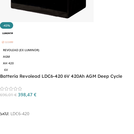
-43%
REVOLEAD (EX LUMINOR)
AGM
AH 420
6V
Batteria Revolead LDC6-420 6V 420Ah AGM Deep Cycle
398,47
€
696,01
€
Aggiungi Al Carrello
SKU:
LDC6-420