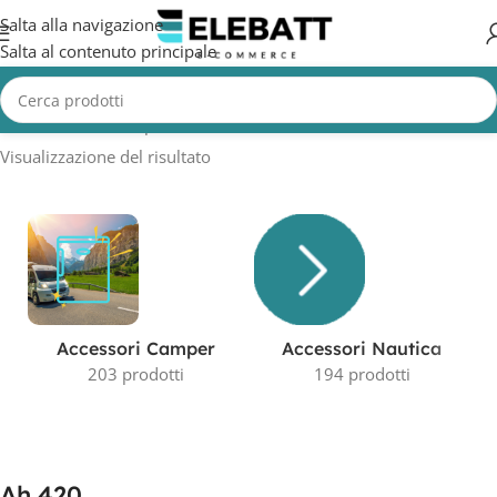
Salta alla navigazione
Salta al contenuto principale
Home
/
Prodotto Capacità in AH
/
Ah 420
Visualizzazione del risultato
Accessori Camper
Accessori Nautica
203 prodotti
194 prodotti
Ah 420