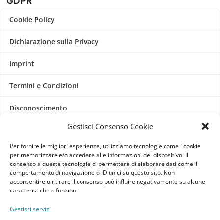
GDPR
Cookie Policy
Dichiarazione sulla Privacy
Imprint
Termini e Condizioni
Disconoscimento
Gestisci Consenso Cookie
Pagine Dedicate
Per fornire le migliori esperienze, utilizziamo tecnologie come i cookie
Raffrescatori Evaporativi Industriali
per memorizzare e/o accedere alle informazioni del dispositivo. Il
consenso a queste tecnologie ci permetterà di elaborare dati come il
comportamento di navigazione o ID unici su questo sito. Non
CLIENTE
acconsentire o ritirare il consenso può influire negativamente su alcune
caratteristiche e funzioni.
Bacheca cliente
Gestisci servizi