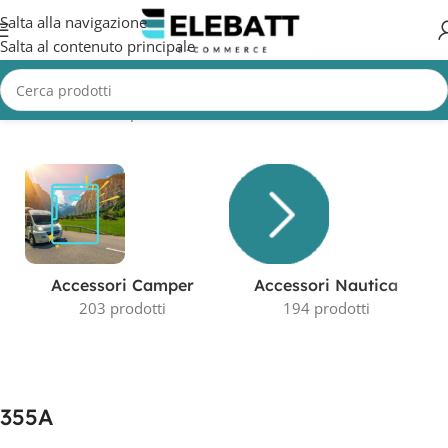
Salta alla navigazione
Salta al contenuto principale
Home
/
Prodotto Capacità in AH
/
355A
Visualizzazione del risultato
Accessori Camper
Accessori Nautica
203 prodotti
194 prodotti
355A