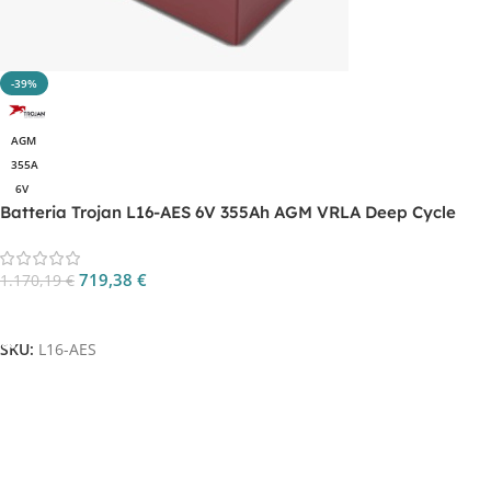
-39%
AGM
355A
6V
Batteria Trojan L16-AES 6V 355Ah AGM VRLA Deep Cycle
719,38
€
1.170,19
€
Aggiungi Al Carrello
SKU:
L16-AES