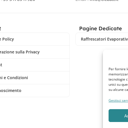
R
Pagine Dedicate
 Policy
Raffrescatori Evaporativi
razione sulla Privacy
nt
Per fornire 
memorizzare 
i e Condizioni
tecnologie c
unici su que
su alcune ca
noscimento
Gestisci serv
A