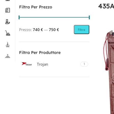
435
Filtra Per Prezzo
Prezzo:
740 €
—
750 €
Filtra
Filtra Per Produttore
Trojan
1
Filtra Per Tecnologia
CICLICA
1
PIOMBO-ACIDO
1