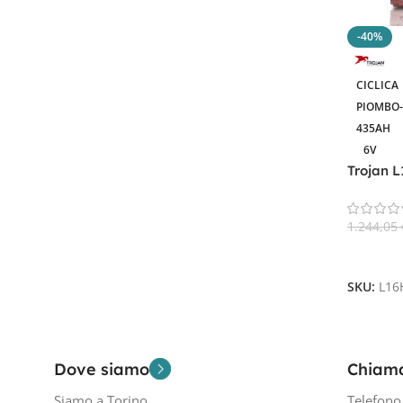
-40%
Filtra Per Tensione In Volt
CICLICA
6V
1
PIOMBO
435AH
6V
Trojan 
Cycle
1.244,05
Aggiungi
SKU:
L16
Dove siamo
Chiam
Siamo a Torino
Telefon