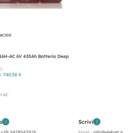
-ACIDO
L16H-AC 6V 435Ah Batteria Deep
740,56
€
€
 Al Carrello
H-AC
a
Scrivi
o
+39 3478547926
Email :
info@elebatt.it