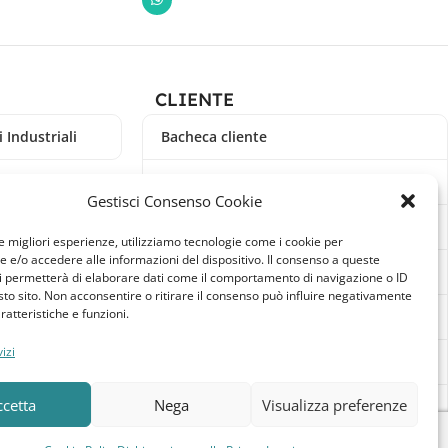
CLIENTE
 Industriali
Bacheca cliente
Ordini
Gestisci Consenso Cookie
Download
le migliori esperienze, utilizziamo tecnologie come i cookie per
e/o accedere alle informazioni del dispositivo. Il consenso a queste
Indirizzi
i permetterà di elaborare dati come il comportamento di navigazione o ID
sto sito. Non acconsentire o ritirare il consenso può influire negativamente
ratteristiche e funzioni.
Metodi di pagamento
izi
Dettagli account
ccetta
Nega
Visualizza preferenze
Lista dei desideri