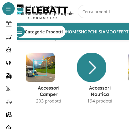
Salta alla navigazione
Salta al contenuto principale
Categorie Prodotti
HOME
SHOP
CHI SIAMO
OFFERT
Home
/
Prodotto Capacità in AH
/
435AH
Accessori
Accessori
Camper
Nautica
203 prodotti
194 prodotti