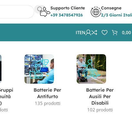
Supporto Cliente
Consegne
+39 3478547926
2/3 Giorni Ital
IT
EN
0,0
Visualizzazione del risultato
Gruppi
Batterie Per
Batterie Per
nuità
Antifurto
Ausili Per
)
Disabili
135 prodotti
otti
102 prodotti