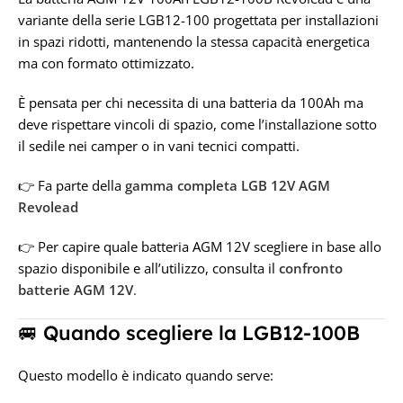
TENSIONE IN VOLT
variante della serie LGB12-100 progettata per installazioni
TENSIONE IN VOLT
in spazi ridotti, mantenendo la stessa capacità energetica
12V
ma con formato ottimizzato.
12V
È pensata per chi necessita di una batteria da 100Ah ma
deve rispettare vincoli di spazio, come l’installazione sotto
il sedile nei camper o in vani tecnici compatti.
👉 Fa parte della
gamma completa LGB 12V AGM
Revolead
👉 Per capire quale batteria AGM 12V scegliere in base allo
spazio disponibile e all’utilizzo, consulta il
confronto
batterie AGM 12V
.
🚐 Quando scegliere la LGB12-100B
Questo modello è indicato quando serve: