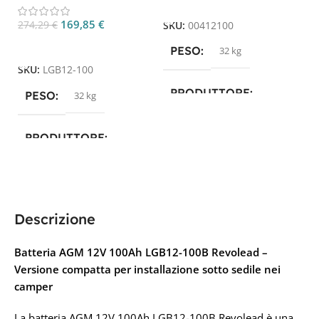
Aggiungi Al Carrello
UPS e nautica
169,85
€
274,29
€
SKU:
00412100
S
Aggiungi Al Carrello
PESO
32 kg
SKU:
LGB12-100
PRODUTTORE
PESO
32 kg
Energy Safe
PRODUTTORE
TECNOLOGIA
Luminor
,
Revolead
,
Revolead (ex Luminor)
AGM PIOMBO
Descrizione
TECNOLOGIA
AGM
CAPACITÀ IN AH
Batteria AGM 12V 100Ah LGB12-100B Revolead –
CAPACITÀ IN AH
Versione compatta per installazione sotto sedile nei
104Ah
camper
100A
La batteria AGM 12V 100Ah LGB12-100B Revolead è una