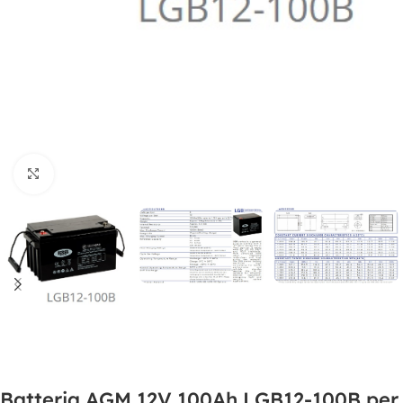
Clicca per ingrandire
Batteria AGM 12V 100Ah LGB12-100B per