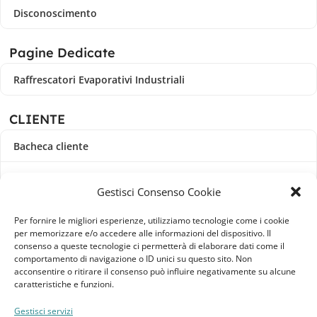
Disconoscimento
Pagine Dedicate
Raffrescatori Evaporativi Industriali
CLIENTE
Bacheca cliente
Ordini
Gestisci Consenso Cookie
Download
Per fornire le migliori esperienze, utilizziamo tecnologie come i cookie
per memorizzare e/o accedere alle informazioni del dispositivo. Il
Indirizzi
consenso a queste tecnologie ci permetterà di elaborare dati come il
comportamento di navigazione o ID unici su questo sito. Non
acconsentire o ritirare il consenso può influire negativamente su alcune
Metodi di pagamento
caratteristiche e funzioni.
Dettagli account
Gestisci servizi