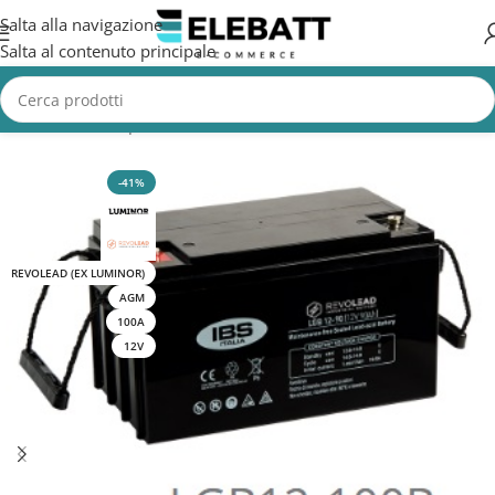
Salta alla navigazione
Salta al contenuto principale
Home
/
Batterie per Nautica
/
Batterie Servizi Nautica
-41%
REVOLEAD (EX LUMINOR)
AGM
100A
12V