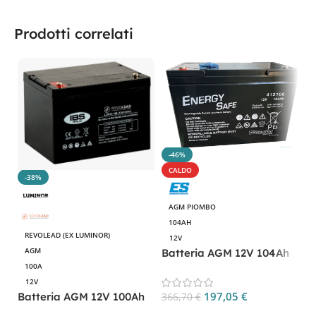
Prodotti correlati
-46%
CALDO
-38%
AGM PIOMBO
L
104AH
REVOLEAD (EX LUMINOR)
12V
AGM
Batteria AGM 12V 104Ah
Ba
per nautica Energy Safe
100A
C
00412100
12V
197,05
€
Batteria AGM 12V 100Ah
366,70
€
7
LGB12-100 per camper,