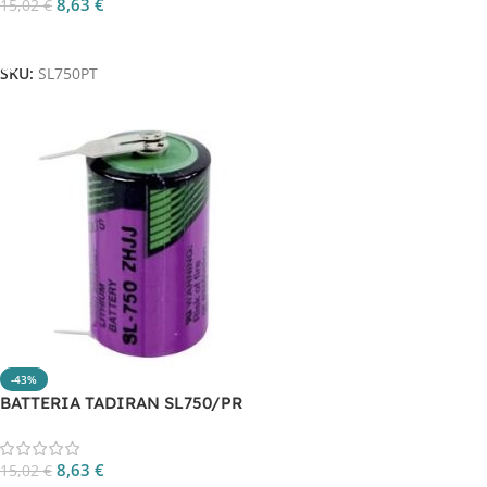
8,63
€
15,02
€
Aggiungi Al Carrello
SKU:
SL750PT
-43%
BATTERIA TADIRAN SL750/PR
8,63
€
15,02
€