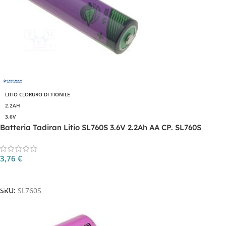
LITIO CLORURO DI TIONILE
2.2AH
3.6V
Batteria Tadiran Litio SL760S 3.6V 2.2Ah AA CP. SL760S
3,76
€
Aggiungi Al Carrello
SKU:
SL760S