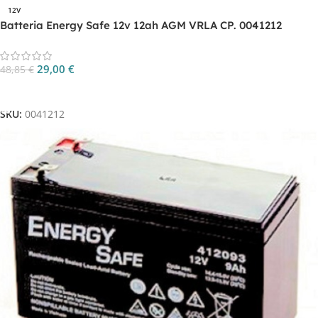
12V
Batteria Energy Safe 12v 12ah AGM VRLA CP. 0041212
29,00
€
48,85
€
Aggiungi Al Carrello
SKU:
0041212