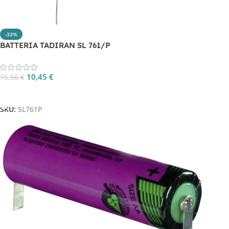
-33%
BATTERIA TADIRAN SL 761/P
10,45
€
15,56
€
Aggiungi Al Carrello
SKU:
SL761P