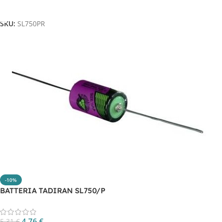
Aggiungi Al Carrello
SKU:
SL750PR
-10%
BATTERIA TADIRAN SL750/P
4,76
€
5,31
€