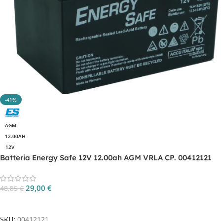
-41%
AGM
12.00AH
12V
Batteria Energy Safe 12V 12.00ah AGM VRLA CP. 00412121
29,00
€
48,85
€
Aggiungi Al Carrello
SKU:
00412121