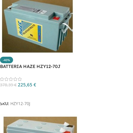
-40%
BATTERIA HAZE HZY12-70J
225,65
€
378,39
€
Aggiungi Al Carrello
SKU:
HZY12-70J