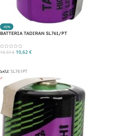
-42%
BATTERIA TADIRAN SL761/PT
10,62
€
18,33
€
Aggiungi Al Carrello
SKU:
SL761PT