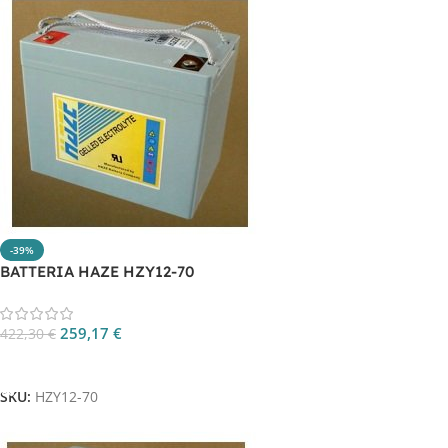
-39%
BATTERIA HAZE HZY12-70
259,17
€
422,30
€
Aggiungi Al Carrello
SKU:
HZY12-70