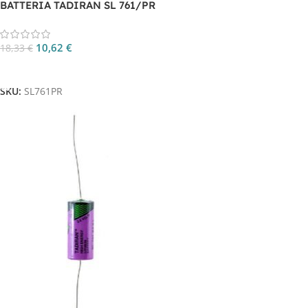
BATTERIA TADIRAN SL 761/PR
10,62
€
18,33
€
Aggiungi Al Carrello
SKU:
SL761PR