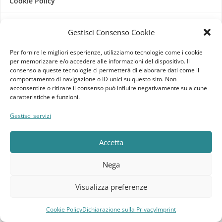
Cookie Policy
Dichiarazione sulla Privacy
Gestisci Consenso Cookie
Imprint
Per fornire le migliori esperienze, utilizziamo tecnologie come i cookie
per memorizzare e/o accedere alle informazioni del dispositivo. Il
Termini e Condizioni
consenso a queste tecnologie ci permetterà di elaborare dati come il
comportamento di navigazione o ID unici su questo sito. Non
acconsentire o ritirare il consenso può influire negativamente su alcune
Disconoscimento
caratteristiche e funzioni.
Gestisci servizi
Pagine Dedicate
Raffrescatori Evaporativi Industriali
Accetta
CLIENTE
Nega
Bacheca cliente
Visualizza preferenze
Ordini
Cookie Policy
Dichiarazione sulla Privacy
Imprint
Compara
Lista dei desideri
Carrello
Menu