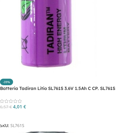
-39%
Batteria Tadiran Litio SL761S 3.6V 1.5Ah C CP. SL761S
4,01
€
6,57
€
Aggiungi Al Carrello
SKU:
SL761S