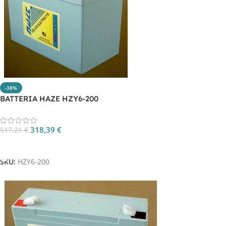
-38%
BATTERIA HAZE HZY6-200
318,39
€
517,21
€
Aggiungi Al Carrello
SKU:
HZY6-200