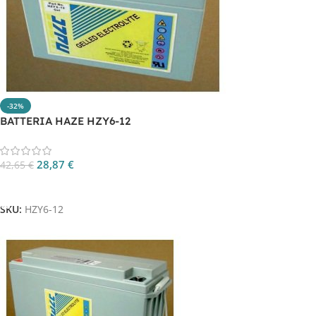
-32%
BATTERIA HAZE HZY6-12
28,87
€
42,65
€
Aggiungi Al Carrello
SKU:
HZY6-12