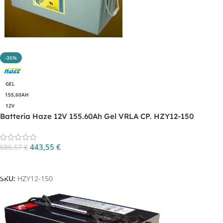
-35%
GEL
155,60AH
12V
Batteria Haze 12V 155.60Ah Gel VRLA CP. HZY12-150
443,55
€
686,57
€
Aggiungi Al Carrello
SKU:
HZY12-150