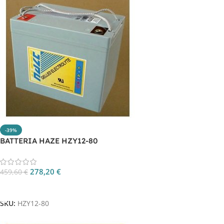
-39%
BATTERIA HAZE HZY12-80
278,20
€
459,60
€
Aggiungi Al Carrello
SKU:
HZY12-80