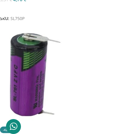
Aggiungi Al Carrello
SKU:
SL750P
-42%