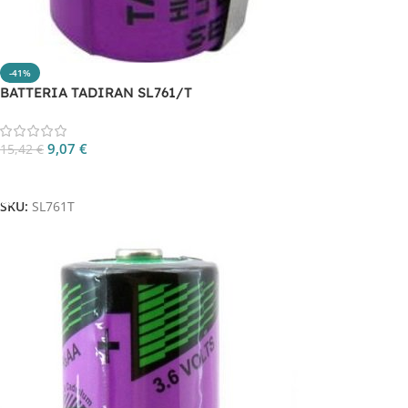
-41%
BATTERIA TADIRAN SL761/T
9,07
€
15,42
€
Aggiungi Al Carrello
SKU:
SL761T