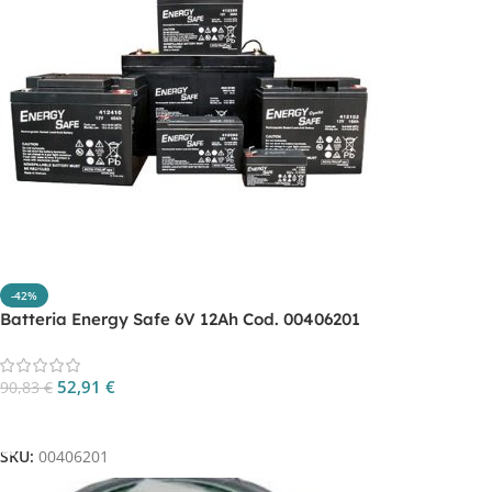
-42%
Batteria Energy Safe 6V 12Ah Cod. 00406201
52,91
€
90,83
€
Aggiungi Al Carrello
SKU:
00406201