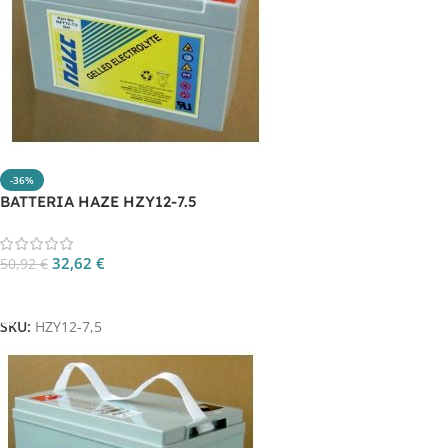
-36%
BATTERIA HAZE HZY12-7.5
32,62
€
50,92
€
Aggiungi Al Carrello
SKU:
HZY12-7,5