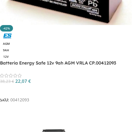
-42%
AGM
9AH
12V
Batteria Energy Safe 12v 9ah AGM VRLA CP.00412093
22,07
€
38,23
€
Aggiungi Al Carrello
SKU:
00412093