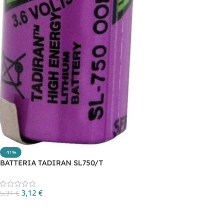
-41%
BATTERIA TADIRAN SL750/T
3,12
€
5,31
€
Aggiungi Al Carrello