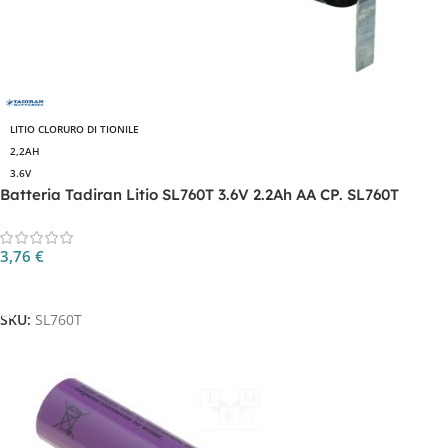
LITIO CLORURO DI TIONILE
2,2AH
3.6V
Batteria Tadiran Litio SL760T 3.6V 2.2Ah AA CP. SL760T
3,76
€
Aggiungi Al Carrello
SKU:
SL760T