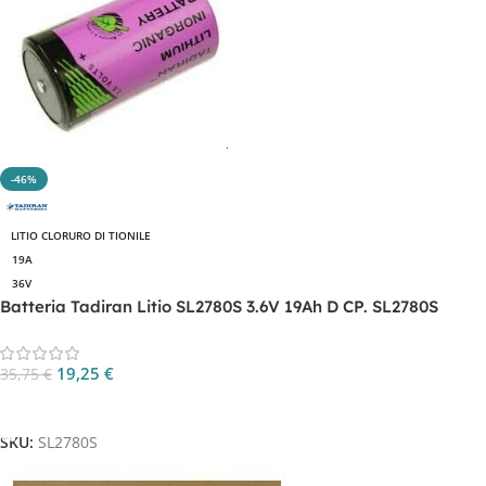
-46%
LITIO CLORURO DI TIONILE
19A
36V
Batteria Tadiran Litio SL2780S 3.6V 19Ah D CP. SL2780S
19,25
€
35,75
€
Aggiungi Al Carrello
SKU:
SL2780S