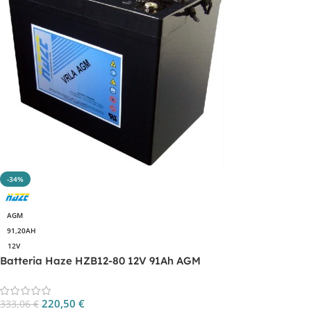
-34%
AGM
91,20AH
12V
Batteria Haze HZB12-80 12V 91Ah AGM
220,50
€
333,06
€