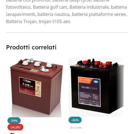
fotovoltaico
,
Batteria golf cart
,
Batteria industriale
,
batteria
lavapavimenti
,
batteria nautica
,
batteria piattaforme aeree
,
Batteria Trojan
,
trojan t105-aes
Prodotti correlati
-36%
-39%
CALDO