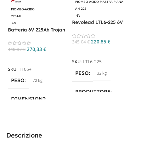
PIOMBO-ACIDO PIASTRA PIANA
AH 225
PIOMBO-ACIDO
6V
225AH
Revolead LTL6-225 6V
6V
225Ah Batteria Deep
Batteria 6V 225Ah Trojan
Cycle | Elebatt
T-105+ Ciclica Acido
220,85
€
345,04
€
Libero Deep Cycle
270,33
€
440,87
€
Aggiungi Al Carrello
Aggiungi Al Carrello
SKU:
LTL6-225
SKU:
T105+
PESO
32 kg
PESO
72 kg
PRODUTTORE
DIMENSIONI
Revolead
26,2 × 18,1 × 28,1 cm
TECNOLOGIA
PRODUTTORE
Descrizione