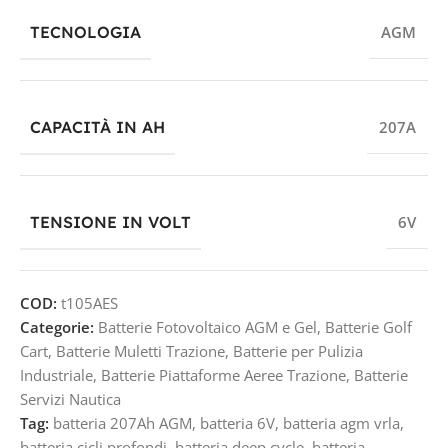
TECNOLOGIA
AGM
CAPACITÀ IN AH
207A
TENSIONE IN VOLT
6V
COD:
t105AES
Categorie:
Batterie Fotovoltaico AGM e Gel
,
Batterie Golf
Cart
,
Batterie Muletti Trazione
,
Batterie per Pulizia
Industriale
,
Batterie Piattaforme Aeree Trazione
,
Batterie
Servizi Nautica
Tag:
batteria 207Ah AGM
,
batteria 6V
,
batteria agm vrla
,
batteria cicli profondi
,
batteria deep cycle
,
batteria