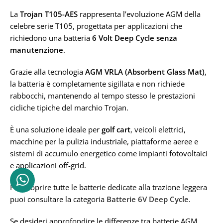
Piombo-Acido piastra piana
Trojan
La
Trojan T105-AES
rappresenta l’evoluzione AGM della
celebre serie T105, progettata per applicazioni che
CAPACITÀ IN AH
richiedono una batteria
6 Volt Deep Cycle senza
TECNOLOGIA
manutenzione
.
Ah 225
PIOMBO-ACIDO
Grazie alla tecnologia
AGM VRLA (Absorbent Glass Mat)
,
TENSIONE IN VOLT
la batteria è completamente sigillata e non richiede
CAPACITÀ IN AH
rabbocchi, mantenendo al tempo stesso le prestazioni
6V
cicliche tipiche del marchio Trojan.
225AH
È una soluzione ideale per
golf cart
, veicoli elettrici,
macchine per la pulizia industriale, piattaforme aeree e
TENSIONE IN VOLT
sistemi di accumulo energetico come impianti fotovoltaici
e applicazioni off-grid.
6V
Per scoprire tutte le batterie dedicate alla trazione leggera
puoi consultare la categoria
Batterie 6V Deep Cycle
.
Se desideri approfondire le differenze tra batterie AGM,