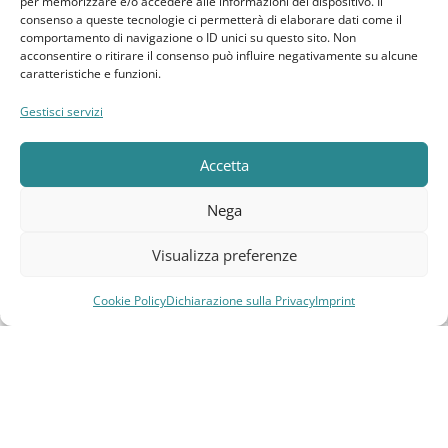
per memorizzare e/o accedere alle informazioni del dispositivo. Il
consenso a queste tecnologie ci permetterà di elaborare dati come il
CLIENTE
comportamento di navigazione o ID unici su questo sito. Non
acconsentire o ritirare il consenso può influire negativamente su alcune
caratteristiche e funzioni.
Bacheca cliente
Gestisci servizi
Ordini
Accetta
Download
Nega
Indirizzi
Visualizza preferenze
Metodi di pagamento
Dettagli account
Cookie Policy
Dichiarazione sulla Privacy
Imprint
Compara
Lista dei desideri
Carrello
Menu
Lista dei desideri
Elebatt.it © 2023
Realizzato da
Kingart.it
.