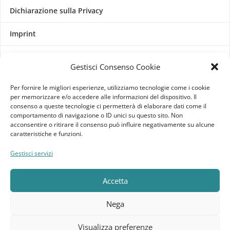
Dichiarazione sulla Privacy
Imprint
Termini e Condizioni
Gestisci Consenso Cookie
Disconoscimento
Per fornire le migliori esperienze, utilizziamo tecnologie come i cookie
per memorizzare e/o accedere alle informazioni del dispositivo. Il
consenso a queste tecnologie ci permetterà di elaborare dati come il
Pagine Dedicate
comportamento di navigazione o ID unici su questo sito. Non
acconsentire o ritirare il consenso può influire negativamente su alcune
Raffrescatori Evaporativi Industriali
caratteristiche e funzioni.
Gestisci servizi
CLIENTE
Bacheca cliente
Accetta
Ordini
Nega
Download
Visualizza preferenze