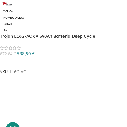
CICLICA
PIOMBO-ACIDO
390AH
6V
Trojan L16G-AC 6V 390Ah Batteria Deep Cycle
538,50
€
872,84
€
Aggiungi Al Carrello
SKU:
L16G-AC