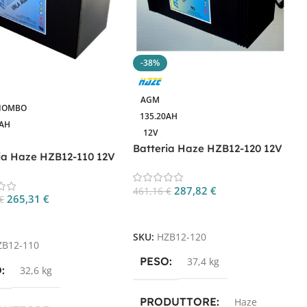
-38%
AGM
IOMBO
135.20AH
0AH
B
12V
H
Batteria Haze HZB12-120 12V
ia Haze HZB12-110 12V
135Ah AGM
8
 AGM
287,82
€
461,16
€
265,31
€
€
Aggiungi Al Carrello
S
gi Al Carrello
SKU:
HZB12-120
ZB12-110
PESO
37,4 kg
O
32,6 kg
PRODUTTORE
Haze