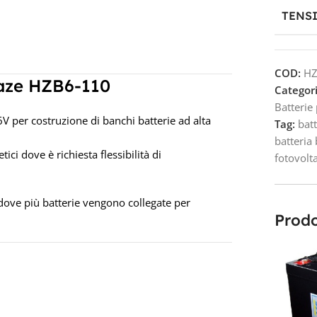
TENS
COD:
HZ
Haze HZB6-110
Categori
Batterie
 per costruzione di banchi batterie ad alta
Tag:
bat
batteria
ici dove è richiesta flessibilità di
fotovolt
 dove più batterie vengono collegate per
Prodo