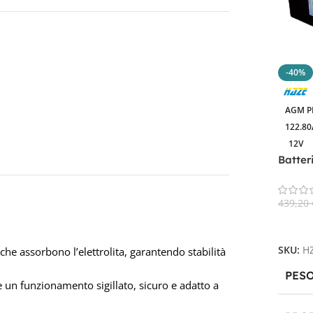
-40%
AGM P
122.8
12V
Batter
123Ah
439,20
Aggiun
SKU:
H
 che assorbono l’elettrolita, garantendo stabilità
PES
 un funzionamento sigillato, sicuro e adatto a