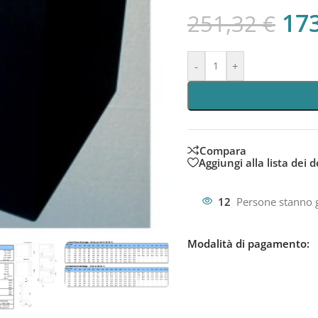
17
251,32
€
-
+
Compara
Aggiungi alla lista dei d
12
Persone stanno 
Modalità di pagamento: