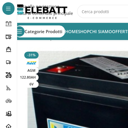
Salta alla navigazione
Salta al contenuto principale
Categorie Prodotti
HOME
SHOP
CHI SIAMO
OFFERT
Home
/
Batterie per Nautica
/
Batterie Servizi Nautica
/
Ba
-31%
AGM
122.80AH
6V