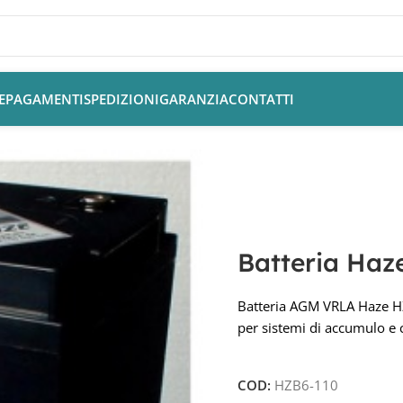
E
PAGAMENTI
SPEDIZIONI
GARANZIA
CONTATTI
tteria Haze HZB6-110 6V 122Ah AGM VRLA
Batteria Ha
Batteria AGM VRLA Haze HZ
per sistemi di accumulo e c
COD:
HZB6-110