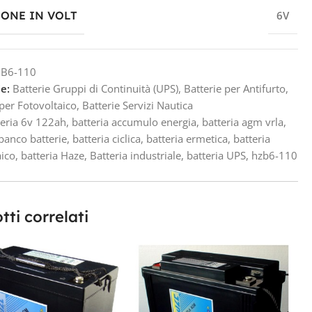
IONE IN VOLT
6V
B6-110
e:
Batterie Gruppi di Continuità (UPS)
,
Batterie per Antifurto
,
 per Fotovoltaico
,
Batterie Servizi Nautica
teria 6v 122ah
,
batteria accumulo energia
,
batteria agm vrla
,
 banco batterie
,
batteria ciclica
,
batteria ermetica
,
batteria
aico
,
batteria Haze
,
Batteria industriale
,
batteria UPS
,
hzb6-110
tti correlati