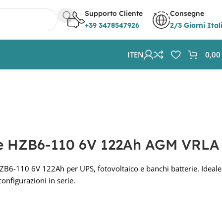
Supporto Cliente
Consegne
+39 3478547926
2/3 Giorni Ital
IT
EN
0,0
ze HZB6-110 6V 122Ah AGM VRLA
B6-110 6V 122Ah per UPS, fotovoltaico e banchi batterie. Ideale
onfigurazioni in serie.