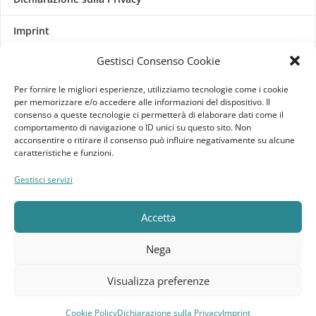
Imprint
Gestisci Consenso Cookie
Termini e Condizioni
Per fornire le migliori esperienze, utilizziamo tecnologie come i cookie
Disconoscimento
per memorizzare e/o accedere alle informazioni del dispositivo. Il
consenso a queste tecnologie ci permetterà di elaborare dati come il
comportamento di navigazione o ID unici su questo sito. Non
Pagine Dedicate
acconsentire o ritirare il consenso può influire negativamente su alcune
caratteristiche e funzioni.
Raffrescatori Evaporativi Industriali
Gestisci servizi
CLIENTE
Accetta
Bacheca cliente
Nega
Ordini
Visualizza preferenze
Download
Cookie Policy
Dichiarazione sulla Privacy
Imprint