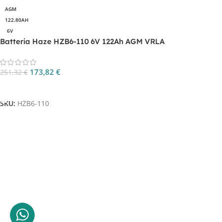
AGM
122.80AH
6V
Batteria Haze HZB6-110 6V 122Ah AGM VRLA
173,82
€
251,32
€
Aggiungi Al Carrello
SKU:
HZB6-110