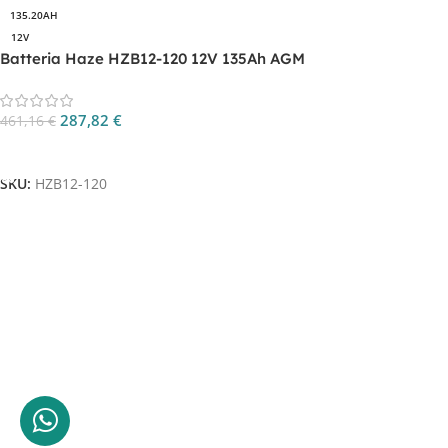
135.20AH
12V
Batteria Haze HZB12-120 12V 135Ah AGM
287,82
€
461,16
€
Aggiungi Al Carrello
SKU:
HZB12-120