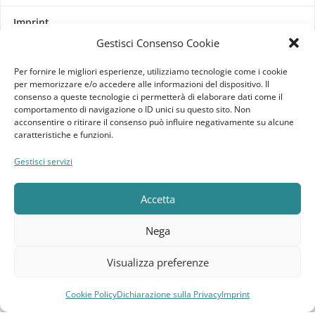
Imprint
Gestisci Consenso Cookie
Termini e Condizioni
Per fornire le migliori esperienze, utilizziamo tecnologie come i cookie
per memorizzare e/o accedere alle informazioni del dispositivo. Il
Disconoscimento
consenso a queste tecnologie ci permetterà di elaborare dati come il
comportamento di navigazione o ID unici su questo sito. Non
acconsentire o ritirare il consenso può influire negativamente su alcune
Pagine Dedicate
caratteristiche e funzioni.
Raffrescatori Evaporativi Industriali
Gestisci servizi
CLIENTE
Accetta
Bacheca cliente
Nega
Ordini
Visualizza preferenze
Download
Cookie Policy
Dichiarazione sulla Privacy
Imprint
Compara
Lista dei desideri
Carrello
Menu
Indirizzi