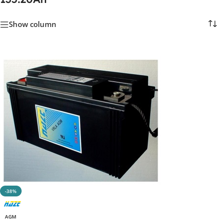
Show column
-38%
AGM