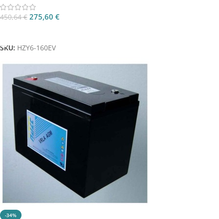
275,60
€
450,64
€
Aggiungi Al Carrello
SKU:
HZY6-160EV
-34%