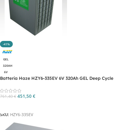
-41%
GEL
320AH
6V
Batteria Haze HZY6-335EV 6V 320Ah GEL Deep Cycle
451,50
€
761,40
€
Aggiungi Al Carrello
SKU:
HZY6-335EV