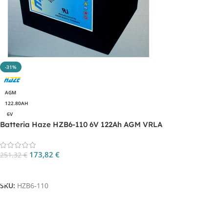
-31%
AGM
122.80AH
6V
Batteria Haze HZB6-110 6V 122Ah AGM VRLA
173,82
€
251,32
€
Aggiungi Al Carrello
SKU:
HZB6-110