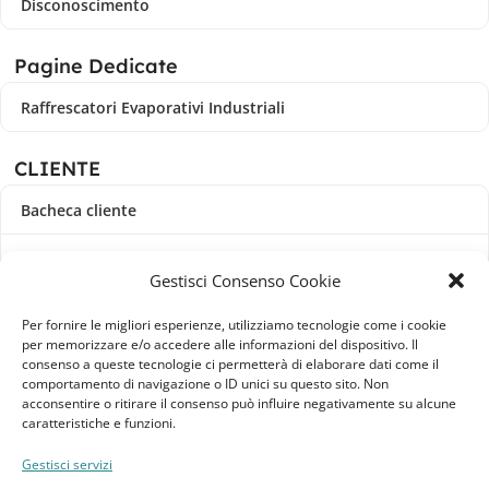
Disconoscimento
Pagine Dedicate
Raffrescatori Evaporativi Industriali
CLIENTE
Bacheca cliente
Ordini
Gestisci Consenso Cookie
Download
Per fornire le migliori esperienze, utilizziamo tecnologie come i cookie
per memorizzare e/o accedere alle informazioni del dispositivo. Il
Indirizzi
consenso a queste tecnologie ci permetterà di elaborare dati come il
comportamento di navigazione o ID unici su questo sito. Non
acconsentire o ritirare il consenso può influire negativamente su alcune
Metodi di pagamento
caratteristiche e funzioni.
Dettagli account
Gestisci servizi