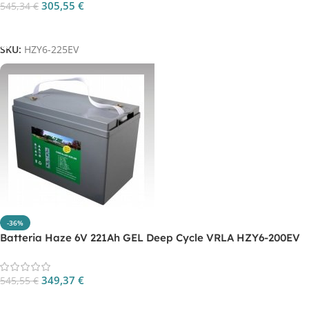
305,55
€
545,34
€
Aggiungi Al Carrello
SKU:
HZY6-225EV
-36%
Batteria Haze 6V 221Ah GEL Deep Cycle VRLA HZY6-200EV
349,37
€
545,55
€
Aggiungi Al Carrello