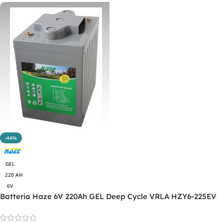
-44%
GEL
220 AH
6V
Batteria Haze 6V 220Ah GEL Deep Cycle VRLA HZY6-225EV