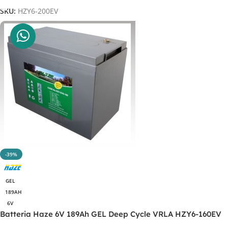
SKU:
HZY6-200EV
-39%
GEL
189AH
6V
Batteria Haze 6V 189Ah GEL Deep Cycle VRLA HZY6-160EV