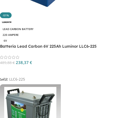
-51%
LEAD CARBON BATTERY
220 AMPERE
6V
Batteria Lead Carbon 6V 225Ah Luminor LLC6-225
238,37
€
489,88
€
Aggiungi Al Carrello
SKU:
LLC6-225