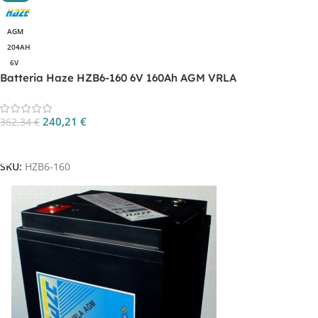
AGM
204AH
6V
Batteria Haze HZB6-160 6V 160Ah AGM VRLA
240,21
€
362,34
€
Aggiungi Al Carrello
SKU:
HZB6-160