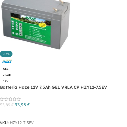
-37%
GEL
7.5AH
12V
Batteria Haze 12V 7.5Ah GEL VRLA CP HZY12-7.5EV
33,95
€
53,89
€
Aggiungi Al Carrello
SKU:
HZY12-7.5EV