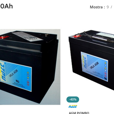
80Ah
Mostra
9
-40%
AGM PIOMBO