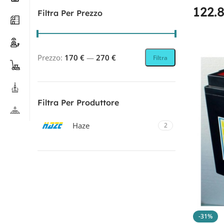
122.
Filtra Per Prezzo
Prezzo:
170 €
—
270 €
Filtra
Filtra Per Produttore
Haze
2
Filtra Per Tecnologia
AGM
1
AGM PIOMBO
1
-31%