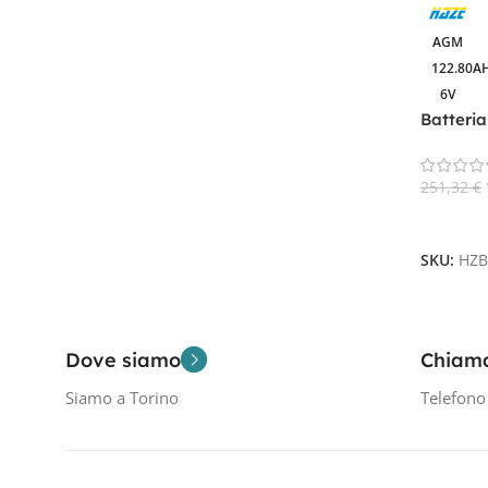
AGM
Filtra Per Tensione In Volt
122.80A
6V
12V
1
Batteri
6V
1
VRLA
251,32
€
Aggiungi
SKU:
HZB
Dove siamo
Chiam
Siamo a Torino
Telefon