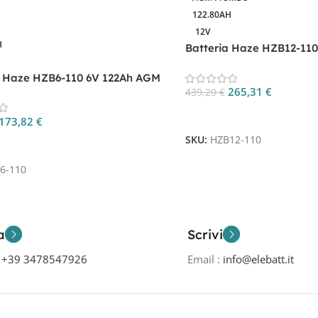
122.80AH
12V
H
Batteria Haze HZB12-11
a Haze HZB6-110 6V 122Ah AGM
265,31
€
439,20
€
Aggiungi Al Carrello
173,82
€
SKU:
HZB12-110
 Al Carrello
6-110
a
Scrivi
o
+39 3478547926
Email :
info@elebatt.it