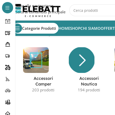
Salta alla navigazione
Salta al contenuto principale
Categorie Prodotti
HOME
SHOP
CHI SIAMO
OFFERT
Home
/
Prodotto Capacità in AH
/
122.80Ah
Accessori
Accessori
Camper
Nautica
203 prodotti
194 prodotti