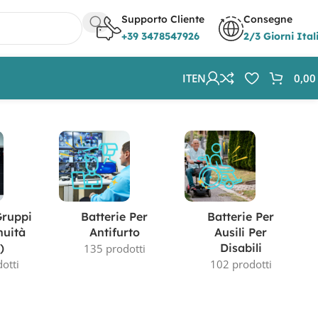
Supporto Cliente
Consegne
+39 3478547926
2/3 Giorni Ital
IT
EN
0,0
Visualizzazione di 2 risultati
Gruppi
Batterie Per
Batterie Per
nuità
Antifurto
Ausili Per
)
Disabili
135 prodotti
otti
102 prodotti