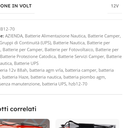
IONE IN VOLT
12V
B12-70
e:
AZIENDA
,
Batterie Alimentazione Nautica
,
Batterie Camper
,
 Gruppi di Continuità (UPS)
,
Batterie Nautica
,
Batterie per
o
,
Batterie per Camper
,
Batterie per Fotovoltaico
,
Batterie per
Batterie Protezione Catodica
,
Batterie Servizi Camper
,
Batterie
Nautica
,
Batterie UPS
teria 12v 88ah
,
batteria agm vrla
,
batteria camper
,
batteria
a
,
batteria Haze
,
batteria nautica
,
batteria piombo agm
,
 senza manutenzione
,
batteria UPS
,
hzb12-70
tti correlati