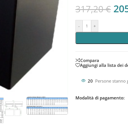
20
317,20
€
-
+
Compara
Aggiungi alla lista dei d
20
Persone stanno 
Modalità di pagamento: