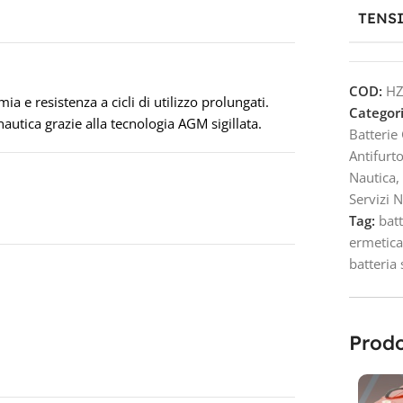
TENS
COD:
HZ
e resistenza a cicli di utilizzo prolungati.
Categori
utica grazie alla tecnologia AGM sigillata.
Batterie
Antifurt
Nautica
,
Servizi 
Tag:
bat
ermetic
batteria
Prodo