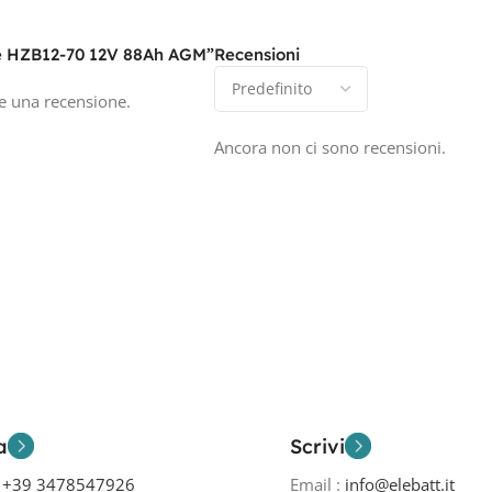
ze HZB12-70 12V 88Ah AGM”
Recensioni
e una recensione.
Ancora non ci sono recensioni.
a
Scrivi
o
+39 3478547926
Email :
info@elebatt.it