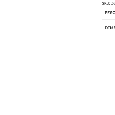
SKU:
Z
PES
DIM
26 × 
PRO
TEC
CAPA
TEN
12V