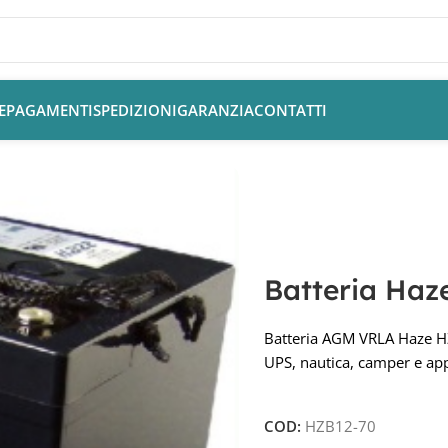
E
PAGAMENTI
SPEDIZIONI
GARANZIA
CONTATTI
limentazione Nautica
/
Batteria Haze HZB12-70 12V 88Ah AGM
Batteria Ha
Batteria AGM VRLA Haze H
UPS, nautica, camper e app
COD:
HZB12-70