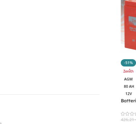
-51%
AGM
80 AH
12V
Batter
ZGL12
Nauti
426,21
.
Aggiun