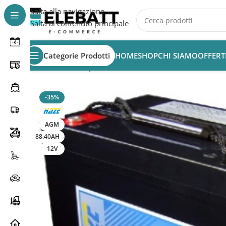
Salta alla navigazione
Salta al contenuto principale
Categorie Prodotti
HOME
SHOP
CHI SIAMO
OFFERT
Home
/
Batterie per Nautica
/
Batterie Nautica
/
Batterie A
-35%
AGM
88.40AH
12V