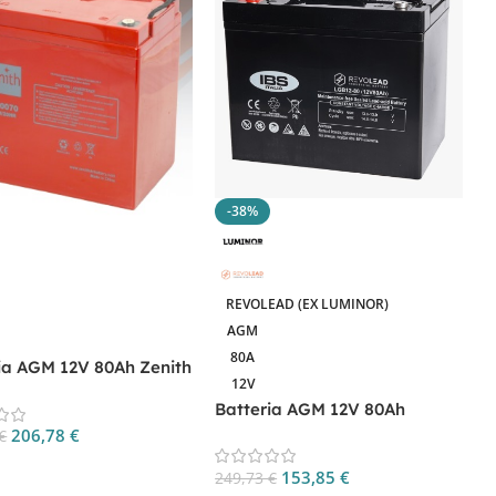
-38%
REVOLEAD (EX LUMINOR)
B
AGM
7
80A
ia AGM 12V 80Ah Zenith
12V
0070 per Camper e
2
Batteria AGM 12V 80Ah
ca
LGB12-80 per camper leggeri
206,78
€
€
e UPS
S
gi Al Carrello
153,85
€
249,73
€