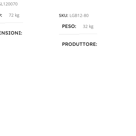
GL120070
Aggiungi Al Carrello
O
72 kg
SKU:
LGB12-80
PESO
32 kg
ENSIONI
PRODUTTORE
16,9 × 21,1 cm
Luminor
,
Revolead
,
Revolead
DUTTORE
(ex Luminor)
Zenith
TECNOLOGIA
AGM
NOLOGIA
AGM
CAPACITÀ IN AH
80A
CITÀ IN AH
80 Ah
TENSIONE IN VOLT
SIONE IN VOLT
12V