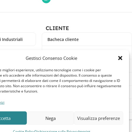
CLIENTE
 Industriali
Bacheca cliente
Ordini
Gestisci Consenso Cookie
Download
le migliori esperienze, utilizziamo tecnologie come i cookie per
e/o accedere alle informazioni del dispositivo. Il consenso a queste
Indirizzi
i permetterà di elaborare dati come il comportamento di navigazione o ID
sto sito. Non acconsentire o ritirare il consenso può influire negativamente
ratteristiche e funzioni.
Metodi di pagamento
izi
Dettagli account
ccetta
Nega
Visualizza preferenze
Lista dei desideri
Cookie Policy
Dichiarazione sulla Privacy
Imprint