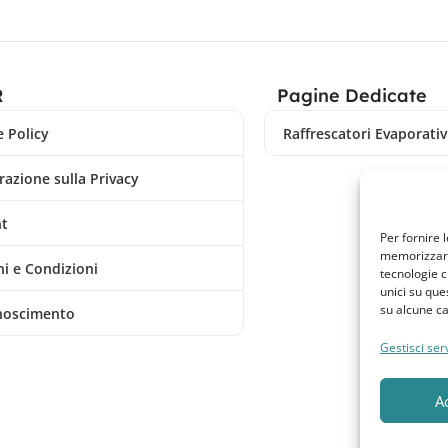
R
Pagine Dedicate
 Policy
Raffrescatori Evaporativi
razione sulla Privacy
nt
Per fornire 
memorizzare 
i e Condizioni
tecnologie c
unici su que
su alcune ca
noscimento
Gestisci serv
A