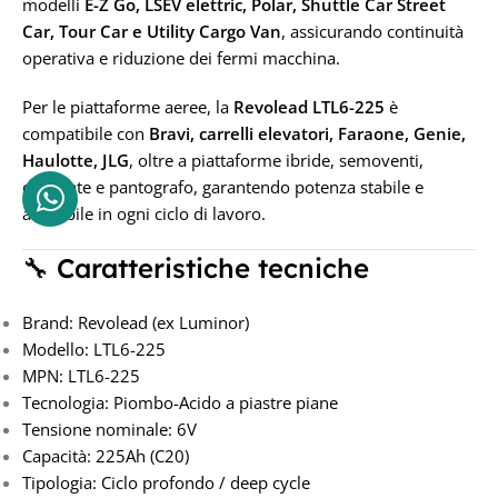
modelli
E-Z Go, LSEV elettric, Polar, Shuttle Car Street
Car, Tour Car e Utility Cargo Van
, assicurando continuità
225AH
operativa e riduzione dei fermi macchina.
TENSIONE IN VOLT
Per le piattaforme aeree, la
Revolead LTL6-225
è
compatibile con
Bravi, carrelli elevatori, Faraone, Genie,
6V
Haulotte, JLG
, oltre a piattaforme ibride, semoventi,
cingolate e pantografo, garantendo potenza stabile e
affidabile in ogni ciclo di lavoro.
🔧 Caratteristiche tecniche
Brand: Revolead (ex Luminor)
Modello: LTL6-225
MPN: LTL6-225
Tecnologia: Piombo-Acido a piastre piane
Tensione nominale: 6V
Capacità: 225Ah (C20)
Tipologia: Ciclo profondo / deep cycle