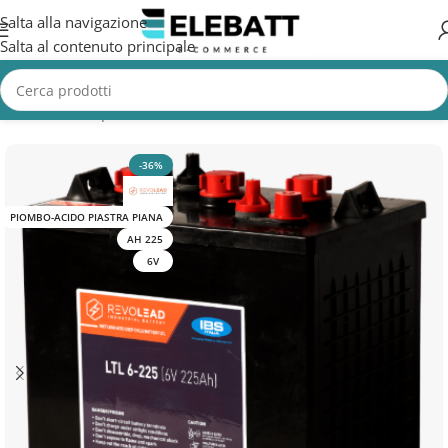
Salta alla navigazione
Salta al contenuto principale
Home
/
Batterie per Fotovoltaico
/
Batterie Fotovoltaico AGM e Gel
-36%
PIOMBO-ACIDO PIASTRA PIANA
AH 225
6V