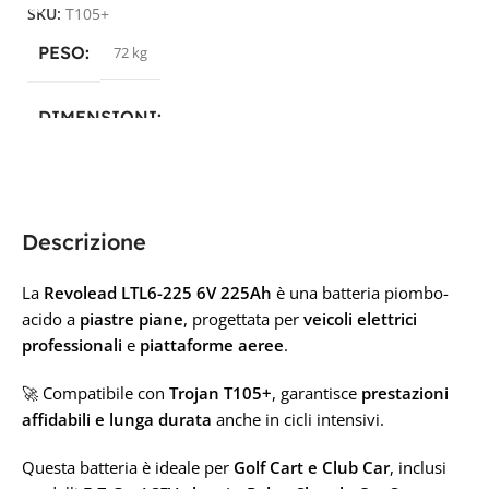
SKU:
T105+
PESO
72 kg
DIMENSIONI
26,2 × 18,1 × 28,1 cm
PRODUTTORE
Descrizione
Trojan
La
Revolead LTL6-225 6V 225Ah
è una batteria piombo-
acido a
piastre piane
, progettata per
veicoli elettrici
professionali
e
piattaforme aeree
.
TECNOLOGIA
🚀 Compatibile con
Trojan T105+
, garantisce
prestazioni
PIOMBO-ACIDO
affidabili e lunga durata
anche in cicli intensivi.
CAPACITÀ IN AH
Questa batteria è ideale per
Golf Cart e Club Car
, inclusi