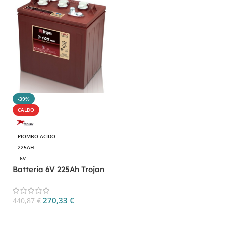
-39%
CALDO
PIOMBO-ACIDO
225AH
6V
Batteria 6V 225Ah Trojan
T-105+ Ciclica Acido
Libero Deep Cycle
270,33
€
440,87
€
Aggiungi Al Carrello