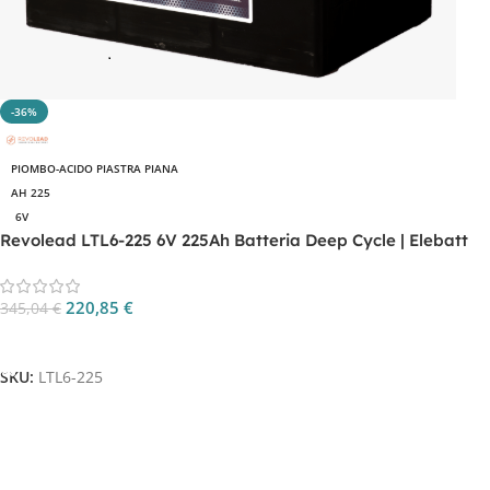
-36%
PIOMBO-ACIDO PIASTRA PIANA
AH 225
6V
Revolead LTL6-225 6V 225Ah Batteria Deep Cycle | Elebatt
220,85
€
345,04
€
Aggiungi Al Carrello
SKU:
LTL6-225