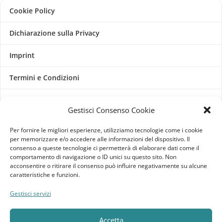
Cookie Policy
Dichiarazione sulla Privacy
Imprint
Termini e Condizioni
Disconoscimento
Gestisci Consenso Cookie
Pagine Dedicate
Per fornire le migliori esperienze, utilizziamo tecnologie come i cookie
per memorizzare e/o accedere alle informazioni del dispositivo. Il
Raffrescatori Evaporativi Industriali
consenso a queste tecnologie ci permetterà di elaborare dati come il
comportamento di navigazione o ID unici su questo sito. Non
acconsentire o ritirare il consenso può influire negativamente su alcune
CLIENTE
caratteristiche e funzioni.
Bacheca cliente
Gestisci servizi
Ordini
Accetta