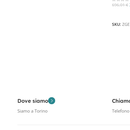
696,01
€
Aggiungi
Filtra Per Tensione In Volt
SKU:
ZGE
12V
2
Dove siamo
Chiam
Siamo a Torino
Telefon