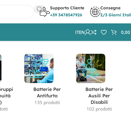
Supporto Cliente
Consegne
+39 3478547926
2/3 Giorni Ital
IT
EN
0,0
Visualizzazione di 2 risultati
Gruppi
Batterie Per
Batterie Per
nuità
Antifurto
Ausili Per
)
Disabili
135 prodotti
otti
102 prodotti