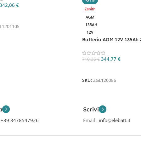
-51%
342,06
€
 Al Carrello
AGM
135AH
L1201105
12V
Batteria AGM 12V 135Ah 
ZGL120086 per Nautica 
344,77
€
710,35
€
Aggiungi Al Carrello
SKU:
ZGL120086
a
Scrivi
o
+39 3478547926
Email :
info@elebatt.it