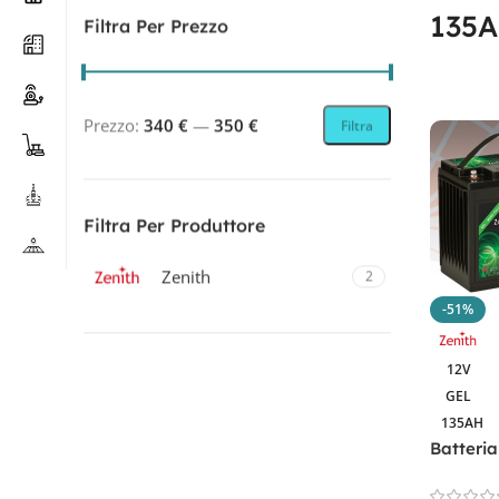
135A
Filtra Per Prezzo
Prezzo:
340 €
—
350 €
Filtra
Filtra Per Produttore
Zenith
2
-51%
12V
Filtra Per Tecnologia
GEL
135AH
AGM
1
Batteri
GEL
1
ZGEL12