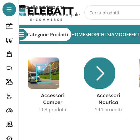
Salta alla navigazione
Salta al contenuto principale
Categorie Prodotti
HOME
SHOP
CHI SIAMO
OFFERT
Home
/
Prodotto Capacità in AH
/
135Ah
Accessori
Accessori
Camper
Nautica
203 prodotti
194 prodotti