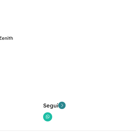
Zenith
e Camper
Segui