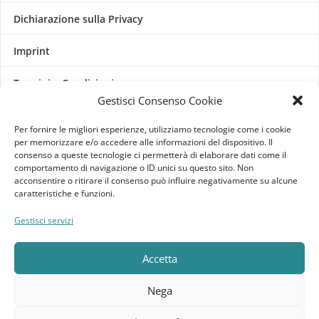
Dichiarazione sulla Privacy
Imprint
Termini e Condizioni
Gestisci Consenso Cookie
Disconoscimento
Per fornire le migliori esperienze, utilizziamo tecnologie come i cookie
per memorizzare e/o accedere alle informazioni del dispositivo. Il
Pagine Dedicate
consenso a queste tecnologie ci permetterà di elaborare dati come il
comportamento di navigazione o ID unici su questo sito. Non
acconsentire o ritirare il consenso può influire negativamente su alcune
Raffrescatori Evaporativi Industriali
caratteristiche e funzioni.
CLIENTE
Gestisci servizi
Bacheca cliente
Accetta
Ordini
Nega
Download