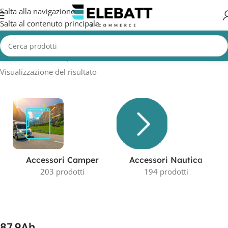
Salta alla navigazione
Salta al contenuto principale
Home
/
Prodotto Capacità in AH
/
87,9Ah
Visualizzazione del risultato
Accessori Camper
Accessori Nautica
203 prodotti
194 prodotti
87,9Ah