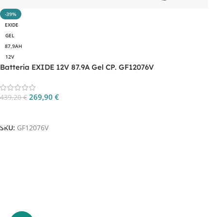
-39%
EXIDE
GEL
87,9AH
12V
Batteria EXIDE 12V 87.9A Gel CP. GF12076V
269,90
€
439,20
€
Aggiungi Al Carrello
SKU:
GF12076V