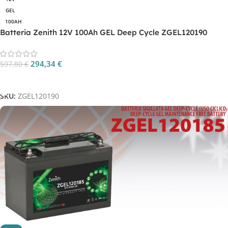
GEL
100AH
Batteria Zenith 12V 100Ah GEL Deep Cycle ZGEL120190
294,34
€
597,80
€
Aggiungi Al Carrello
SKU:
ZGEL120190