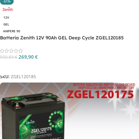
-51%
12V
GEL
AMPERE 90
Batteria Zenith 12V 90Ah GEL Deep Cycle ZGEL120185
269,90
€
550,83
€
Aggiungi Al Carrello
SKU:
ZGEL120185