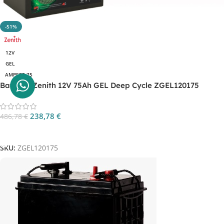
-51%
12V
GEL
AMPERE 75
Batteria Zenith 12V 75Ah GEL Deep Cycle ZGEL120175
238,78
€
486,78
€
Aggiungi Al Carrello
SKU:
ZGEL120175