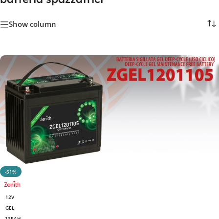
Show column
-51%
12V
GEL
135AH