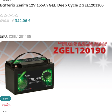
Batteria Zenith 12V 135Ah GEL Deep Cycle ZGEL1201105
342,06
€
696,01
€
Aggiungi Al Carrello
SKU:
ZGEL1201105
-51%
12V