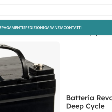
E
PAGAMENTI
SPEDIZIONI
GARANZIA
CONTATTI
e
/
Batteria Revolead LDC12-35 12V 33Ah AGM Deep Cycle
Batteria Rev
Deep Cycle