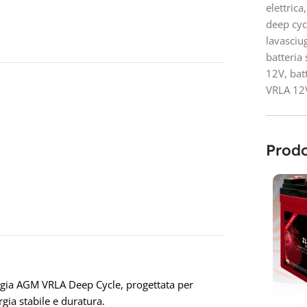
elettrica
,
deep cyc
lavasciu
batteria 
12V
,
bat
VRLA 12
Prodo
ogia AGM VRLA Deep Cycle, progettata per
rgia stabile e duratura.