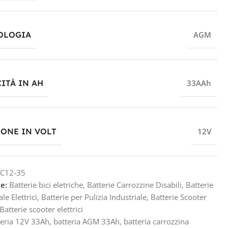
OLOGIA
AGM
ITÀ IN AH
33AAh
IONE IN VOLT
12V
C12-35
e:
Batterie bici eletriche
,
Batterie Carrozzine Disabili
,
Batterie
le Elettrici
,
Batterie per Pulizia Industriale
,
Batterie Scooter
Batterie scooter elettrici
teria 12V 33Ah
,
batteria AGM 33Ah
,
batteria carrozzina