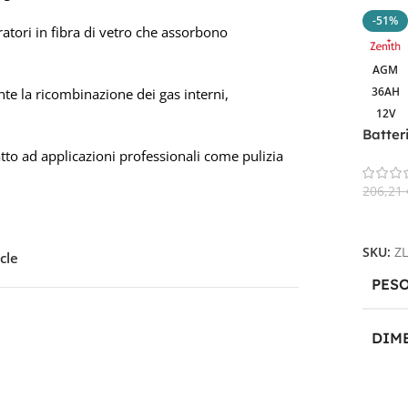
-51%
atori in fibra di vetro che assorbono
AGM
36AH
te la ricombinazione dei gas interni,
12V
Batter
Deep C
o ad applicazioni professionali come pulizia
206,21
Aggiun
SKU:
Z
cle
PES
DIM
19,6 