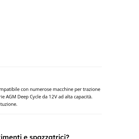
PRO
TEC
CAPA
TEN
12V
patibile con numerose macchine per trazione
rie AGM Deep Cycle da 12V ad alta capacità.
ituzione.
menti e spazzatrici?