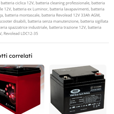
batteria ciclica 12V
,
batteria cleaning professionale
,
batteria
le 12V
,
batteria ex Luminor
,
batteria lavapavimenti
,
batteria
ga
,
batteria montascale
,
batteria Revolead 12V 33Ah AGM
,
scooter disabili
,
batteria senza manutenzione
,
batteria sigillata
teria spazzatrice industriale
,
batteria trazione 12V
,
batteria
V
,
Revolead LDC12-35
tti correlati