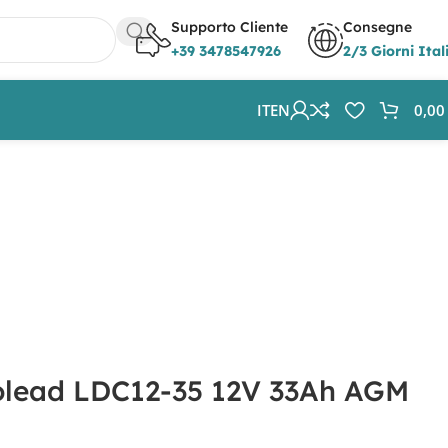
Supporto Cliente
Consegne
+39 3478547926
2/3 Giorni Ital
IT
EN
0,0
olead LDC12-35 12V 33Ah AGM