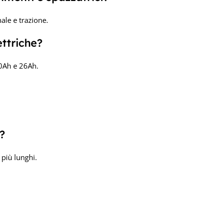
nale e trazione.
ettriche?
20Ah e 26Ah.
?
più lunghi.