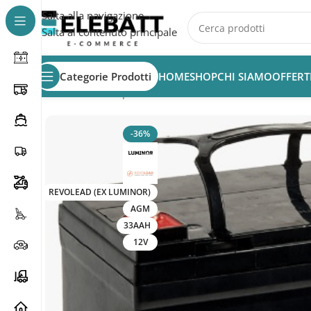
Salta alla navigazione
Salta al contenuto principale
Categorie Prodotti
HOME
SHOP
CHI SIAMO
OFFERT
Home
/
Batterie per Veicoli Elettrici
/
Batterie bici eletrich
-36%
REVOLEAD (EX LUMINOR)
AGM
33AAH
12V