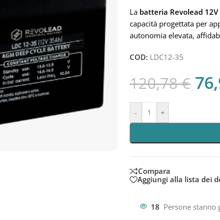
La
batteria Revolead 12
capacità progettata per app
autonomia elevata, affidabil
COD:
LDC12-35
76
120,78
€
-
+
Compara
Aggiungi alla lista dei d
18
Persone stanno 