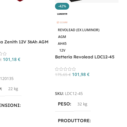
-42%
REVOLEAD (EX LUMINOR)
AGM
ia Zenith 12V 36Ah AGM
AH45
ycle ZL120135
B
12V
G
Batteria Revolead LDC12-45
101,18
€
€
12V 45Ah AGM Deep Cycle
1
gi Al Carrello
101,98
€
175,65
€
L120135
Aggiungi Al Carrello
S
O
22 kg
SKU:
LDC12-45
PESO
32 kg
ENSIONI
× 13,1 × 15,5 cm
PRODUTTORE