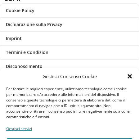
Cookie Policy
Dichiarazione sulla Privacy
Imprint
Termini e Condizioni
Disconoscimento
Gestisci Consenso Cookie
Pagine Dedicate
Per fornire le migliori esperienze, utilizziamo tecnologie come i cookie
per memorizzare e/o accedere alle informazioni del dispositivo. Il
Raffrescatori Evaporativi Industriali
consenso a queste tecnologie ci permetterà di elaborare dati come il
comportamento di navigazione o ID unici su questo sito. Non
acconsentire o ritirare il consenso può influire negativamente su alcune
CLIENTE
caratteristiche e funzioni.
Bacheca cliente
Gestisci servizi
Ordini