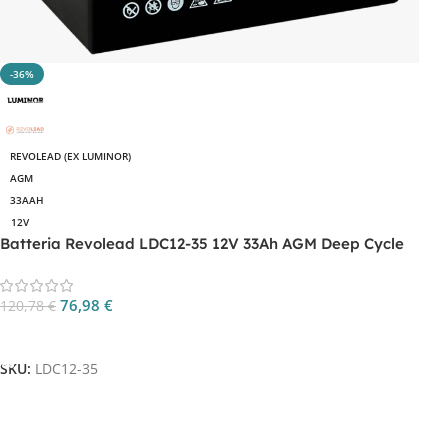
-36%
REVOLEAD (EX LUMINOR)
AGM
33AAH
12V
Batteria Revolead LDC12-35 12V 33Ah AGM Deep Cycle
76,98
€
120,78
€
Aggiungi Al Carrello
SKU:
LDC12-35