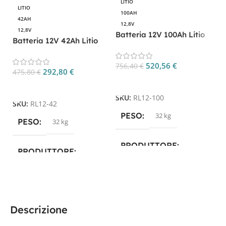
LITIO
LITIO
100AH
42AH
12,8V
12,8V
Batteria 12V 100Ah Litio
Batteria 12V 42Ah Litio
CP. RL12-100
CP. RL12-42
520,56
€
756,40
€
292,80
€
475,80
€
Aggiungi Al Carrello
Aggiungi Al Carrello
SKU:
RL12-100
SKU:
RL12-42
PESO
32 kg
PESO
32 kg
PRODUTTORE
PRODUTTORE
Revolithium
Revolithium
TECNOLOGIA
LITIO
TECNOLOGIA
LITIO
Descrizione