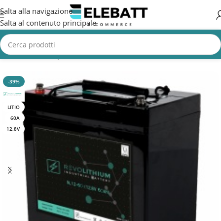
Salta alla navigazione
Salta al contenuto principale
Home
/
Batterie per Pulizia Industriale
-39%
LITIO
60A
12,8V