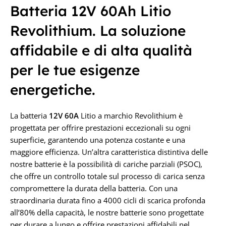
CAPACITÀ IN AH
Batteria 12V 60Ah Litio
CAPACITÀ IN AH
Revolithium. La soluzione
100AH
42Ah
affidabile e di alta qualità
TENSIONE IN VOLT
TENSIONE IN VOLT
per le tue esigenze
12,8V
energetiche.
12,8V
La batteria
12V 60A
Litio a marchio Revolithium è
progettata per offrire prestazioni eccezionali su ogni
superficie, garantendo una potenza costante e una
maggiore efficienza. Un’altra caratteristica distintiva delle
nostre batterie è la possibilità di cariche parziali (PSOC),
che offre un controllo totale sul processo di carica senza
compromettere la durata della batteria. Con una
straordinaria durata fino a 4000 cicli di scarica profonda
all’80% della capacità, le nostre batterie sono progettate
per durare a lungo e offrire prestazioni affidabili nel