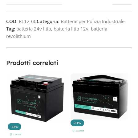
COD:
RL12-60
Categoria:
Batterie per Pulizia Industriale
Tag:
batteria 24v litio
,
batteria litio 12v
,
batteria
revolithium
Prodotti correlati
-31%
-38%